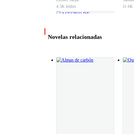
4.5K leídos
11.6K 
Novelas relacionadas
ASESINO DE
MEDIANOCHE
Al Vergara
4.9K leídos