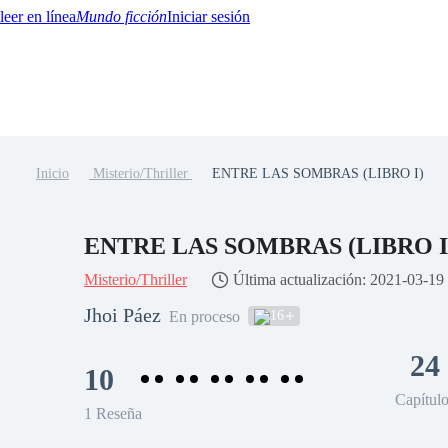
Mundo ficción
Iniciar sesión
Inicio
Misterio/Thriller
ENTRE LAS SOMBRAS (LIBRO I)
BTQ+
YA/TEEN
Paranormal
Misterio/Thriller
Oriental
Juegos
Historia
MM
ENTRE LAS SOMBRAS (LIBRO I
Misterio/Thriller
Última actualización: 2021-03-19
Jhoi Páez
16
En proceso
24
10
Capítul
1 Reseña