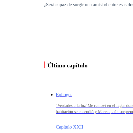
¿Será capaz de surgir una amistad entre esas d
Último capítulo
Epílogo.
"Verdades a la luz"Me removí en el lugar dond
habitación se encendió y Marcus, aún sorpren
en el principio.—Supongo que ya arreglaron
sus caderas con una cierta apariencia felina, 
Capítulo XXII
antes era frío y tenebroso.—Galatea —comenté