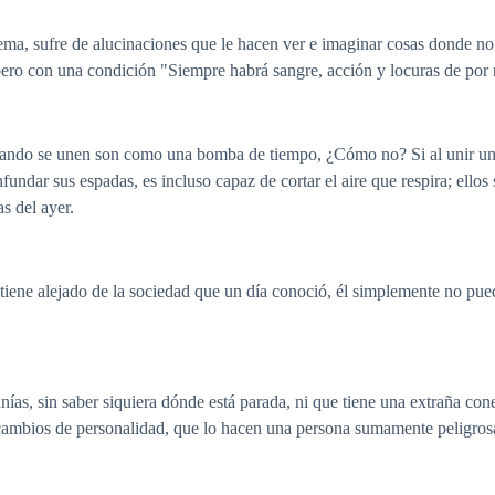
, sufre de alucinaciones que le hacen ver e imaginar cosas donde no l
 pero con una condición "Siempre habrá sangre, acción y locuras de por
cuando se unen son como una bomba de tiempo, ¿Cómo no? Si al unir una
nfundar sus espadas, es incluso capaz de cortar el aire que respira; ell
s del ayer.
iene alejado de la sociedad que un día conoció, él simplemente no pued
ías, sin saber siquiera dónde está parada, ni que tiene una extraña cone
s cambios de personalidad, que lo hacen una persona sumamente peligros