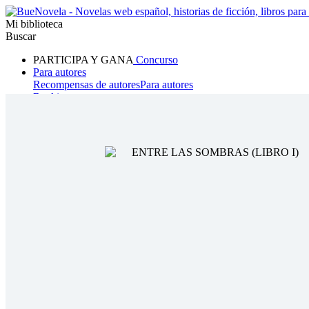
Mi biblioteca
Buscar
PARTICIPA Y GANA
Concurso
Para autores
Recompensas de autores
Para autores
Ranking
Navegar
Novelas
Cuentos Cortos
Todos
Romance
Hombre lobo
Mafia
Sistema
Fantasía
Urbano
LG