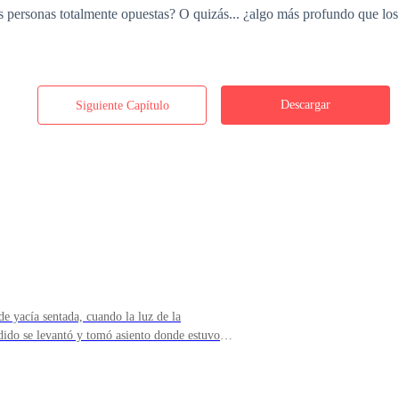
os personas totalmente opuestas? O quizás... ¿algo más profundo que los
Descargar
Siguiente Capítulo
Desplegar
e yacía sentada, cuando la luz de la
dido se levantó y tomó asiento donde estuvo
 sus problemas, ¿no? —La rubia contoneaba
causando una oleada de calor en el aire que
 atontada por la situación y me senté