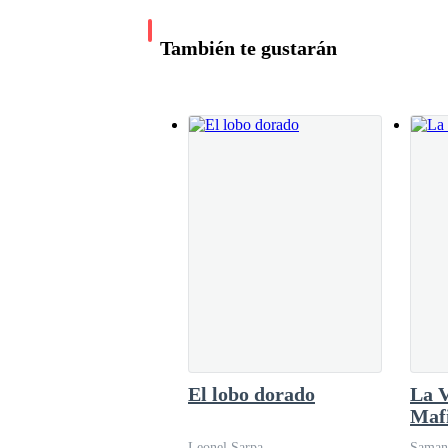
tratando de analizar lo mismo que yo, ¿Qué 
como este?—La verdad, es algo tonto
También te gustarán
El lobo dorado
La V
Maf
Leonel Sarpa
Saman