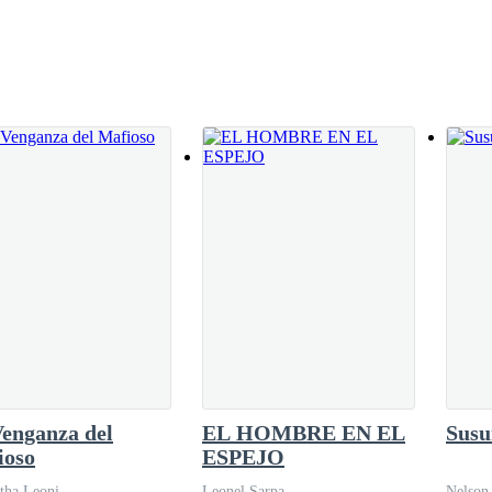
hace el hermano menor de Dylan en un lugar
enganza del
EL HOMBRE EN EL
Susu
ioso
ESPEJO
tha Leoni
Leonel Sarpa
Nelson