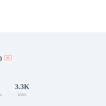
 Romance
Sci-Fi
Guerra
Otros
)
ES
3.3K
os
leídos