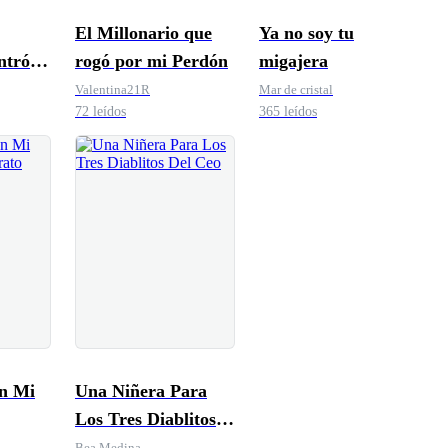
El Millonario que
Ya no soy tu
rogó por mi Perdón
migajera
Valentina21R
Mar de cristal
72 leídos
365 leídos
n Mi
Una Niñera Para
Los Tres Diablitos
Del Ceo
Bea Medina