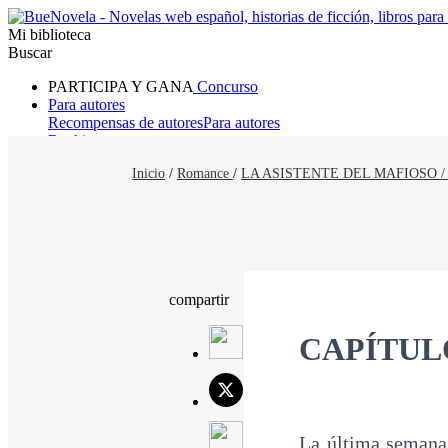
Mi biblioteca
Buscar
PARTICIPA Y GANA
Concurso
Para autores
Recompensas de autores
Para autores
Ranking
Navegar
Inicio
/
Romance
/
LA ASISTENTE DEL MAFIOSO 
Novelas
Cuentos Cortos
Todos
Romance
Hombre lobo
Mafia
Sistema
Fantasía
Urbano
LG
compartir
CAPÍTULO
La última semana 