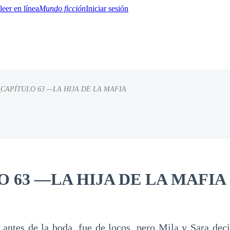
Mundo ficción
Iniciar sesión
/
CAPÍTULO 63 —LA HIJA DE LA MAFIA
BTQ+
YA/TEEN
Paranormal
Misterio/Thriller
Oriental
Juegos
Historia
MM
 63 —LA HIJA DE LA MAFIA
antes de la boda, fue de locos, pero Mila y Sara dec