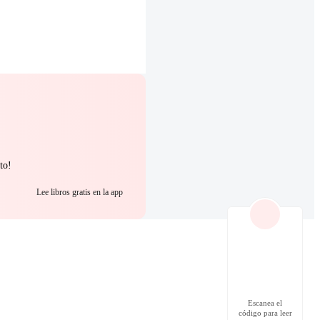
to!
Lee libros gratis en la app
Escanea el
código para leer