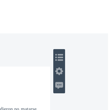
 Romance
Sci-Fi
Guerra
Otros
idieron no matarse