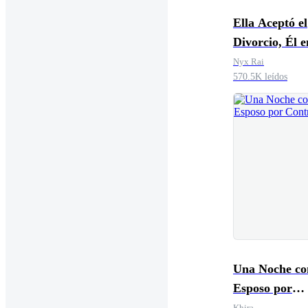
Ella Aceptó el
Divorcio, Él entró
en Pánico
Nyx Rai
570.5K leídos
Una Noche co
Esposo por
Contrato
Khira