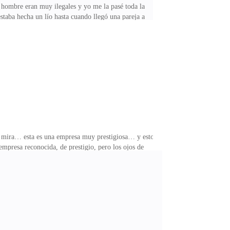
e hombre eran muy ilegales y yo me la pasé toda la
staba hecha un lío hasta cuando llegó una pareja a
que me envió una sonrisa y a la vez calmó mi
bían raptado en mi compañía.—¿Cómo estuvo tu día? —
ostro más relajado.—He tenido mucho trabajo… pero
mira… esta es una empresa muy prestigiosa… y estos
presa reconocida, de prestigio, pero los ojos de
í cómo las gotas se acumulaban en mi nuca.Yo ardería
cuidarte. Eres una chica con valores Ana, y
 llamarme incluso desde otro país por el sistema de