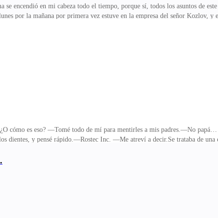
rma se encendió en mi cabeza todo el tiempo, porque sí, todos los asuntos de est
lunes por la mañana por primera vez estuve en la empresa del señor Kozlov, y e
vez del edificio, pero esta vez estaba acompañado por una mujer muy hermosa, 
semana estaba metida en un lío de secuestro, ya que a la señorita Sibel la ha
so y quise arrojarme en sus brazos para ponerme a llorar, pero le mostré mi r
prepararé a tu jefe una de mis pierogis… —A
? ¿O cómo es eso? —Tomé todo de mí para mentirles a mis padres.—No papá… 
 dientes, y pensé rápido.—Rostec Inc. —Me atreví a decir.Se trataba de una em
asia… no… ¡Mi hija trabaja en Rostec! —mi cuerpo se puso frío, incluso sent
an Petersburgo… no sé cuánto tarde…—No me gusta mucho… pero sé que puedes 
.
arme la boca.Mi jefe había instalado en mi teléfono alguna tecnología, podían
ado más.Después de unos días, hice mi maleta. Me fue in