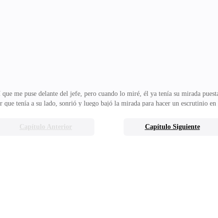
erlo esperar.Cuando llegué a la sala principal, él estaba sentado en una gran 
asiento.—Come… saldremos en una hora.No dije n
 que me puse delante del jefe, pero cuando lo miré, él ya tenía su mirada pue
e tenía a su lado, sonrió y luego bajó la mirada para hacer un escrutinio en
nte su mirada mezquina. —Parece que te has equivocado de fiesta… Abrí mi bo
tervino soltándose de ella de alguna forma. Él tenía una sonrisa algo enigmát
Capítulo Anterior
Capítulo Siguiente
té todas las veces, pero afirmé como una tonta, no trabajaba para él para refut
a… —el señor Kozlov le di