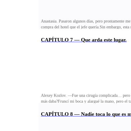
Anastasia. Pasaron algunos días, pero prontamente me q
compra del hotel que el jefe quería.Sin embargo, esta
en el bar.Y por supuesto, solo pude anotar las refere
llegado de su viaje a Italia y no quería mostrarle es
CAPÍTULO 7 — Que arda este lugar.
noches…—Casi madrugadas… —Apreté mis ojos y pasé l
pero él está ocupado ahora.—Si… no hay problema… 
Alexey Kozlov. —Fue una cirugía complicada… pero 
más daba?Fruncí mi boca y alargué la mano, pero el 
teléfono llegaban las notificaciones de algunos negoci
el encanto.—¿Y qué proyectos tienes ahora? —Pregunté
CAPÍTULO 8 — Nadie toca lo que es m
tonta.—¿Proyectos? —dijo levantando la ceja—. Ya so
borró.—¿Chicos, dices? —Karla apretó su boca, relamie