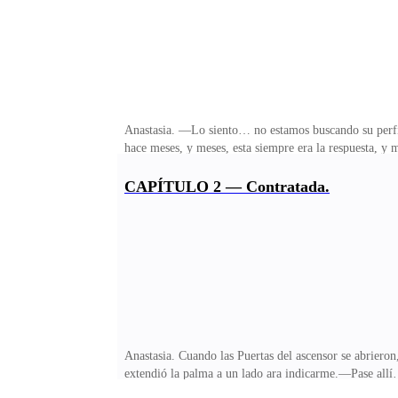
Anastasia. —Lo siento… no estamos buscando su perfi
hace meses, y meses, esta siempre era la respuesta, y
notas.Había dado un discurso, quizás vi bostezos en e
llevaban a otro mundo.Vi como aquel hombre me ofreció 
CAPÍTULO 2 — Contratada.
suma justa, a una chica de veintiún años que se había
un trabajo, pero mis padres tenían una deuda enorme q
Anastasia. Cuando las Puertas del ascensor se abriero
extendió la palma a un lado ara indicarme.—Pase allí
cuello alto, así que tuve que mostrarle una cadenita