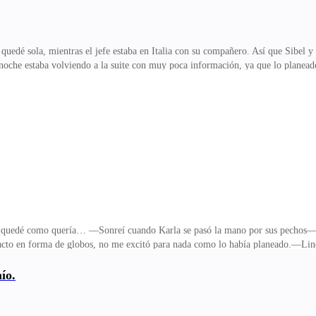
uedé sola, mientras el jefe estaba en Italia con su compañero. Así que Sibel y 
 noche estaba volviendo a la suite con muy poca información, ya que lo planeado
ncias del dueño.—Iré a ver a Iván al hospital… tú quédate aquí… no entiendo c
ta compra en blanco, así que me apresuré hacer una llamada al número que habí
a saliva.—Señor, soy Anastasia Ivanova… mi jefe y yo, estamos interesados
hoy lo busqué en el lugar, pero…—
quedé como quería… —Sonreí cuando Karla se pasó la mano por sus pechos—.
tacto en forma de globos, no me excitó para nada como lo había planeado.—Li
os.Karla Morris era modelo de ropa interior, y a decir verdad quería follármela
 encendiendo un puro exquisito en mis manos, pero cuando solté el humo, ella 
ío.
y famosa… ahora solo firmo contratos… y salgo con chicos guapos como tú…En 
ndo sus labios y asintió. Entonces tiré el puro