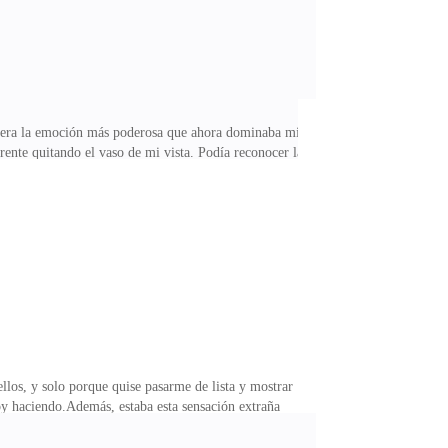
za era la emoción más poderosa que ahora dominaba mi
nte quitando el vaso de mi vista. Podía reconocer la
 en mi estómago, y esta pérdida de lucidez tan
so que apreté mis ojos.Apreté su chaqueta contra mi
stúpida?—Quiero… —intenté decir—. Aliviarme…—Te
los, y solo porque quise pasarme de lista y mostrar
oy haciendo.Además, estaba esta sensación extraña
 en mi cabeza y supieran el rumbo de mis
 hablar, pero también estaba preparado para salir,