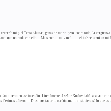
o recorría mi piel.Tenía náuseas, ganas de morir, pero, sobre todo, la vergüen
 tanta que no pude con ello.—Me siento… muy mal… —el jefe se sentó en mi fre
 del señor Kozlov.La cabeza me daba vueltas y solo quería quitarme la sensación
asia, pero debes confiar en mí…Intenté llevar mis ojos a él, se veía tan borro
 y solo podía derramar las lágrimas ante la impotencia.¿Cómo pude ser tan e
 clara como Luka le pasó algo—. Vamos…
ían muerto en ese incendio. Literalmente el señor Kozlov había acabado con el
 mis lágrimas salieron.—Dios, por favor… perdóname… ni siquiera sé lo que est
r todas las veces, pensando en qué podría pensar mis padres si solo estuvieran
 una trenza en mi cabello húmedo, y luego me puse una chaqueta.El jefe quería