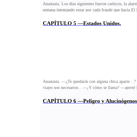
Anastasia. Los días siguientes fueron caóticos, la ala
semana intentando rezar por cada fraude que hacía.El 
verlo. Este era el mismo hombre que vi salir aquella 
ansiedad.Y para cuando me di cuenta, en medio de la 
CAPÍTULO 5 —Estados Unidos.
Miré a mi madre por la noche después de todo el suce
estoy bien… —ella apretó mis hombros.—¿Sabes? Le 
Anastasia. —¿Te quedarás con alguna chica aparte…
viajes son necesarios…—¿Y cómo se llama? —apreté los
papá, me hicieron sentir como la peor persona.—Anast
en el infierno por esto.—Debo hacer un trabajo en S
CAPÍTULO 6 —Peligro y Alucinógenos
confiamos en ti… —eso que dijo mamá, terminó por sec
Roaming, y eso, de alguna forma, me había tranquiliz