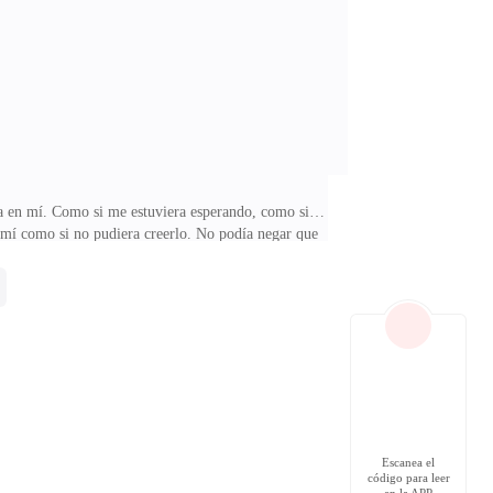
mesa, mientras apreté mi maletín.—Le debo una
sta en mí. Como si me estuviera esperando, como si…
 mí como si no pudiera creerlo. No podía negar que
ca rápidamente para responderle, pero no pude decir
ica y luego sin más, también me miró de pies a cabeza
arle todo el tiempo.Todo lo que concierne a mi jefe,
Escanea el
código para leer