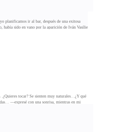
yo planificamos ir al bar, después de una exitosa
, había sido en vano por la aparición de Iván Vasíliev
ómo pudiste seguirle la cuerda a Sibel… —El jefe había
a encontrado, a pesar de la hora.—¿Sí?—Buenas
 en su bar…—Yo soy el asistente del señor Dimitri…
 ¿Quieres tocar? Se sienten muy naturales…¿Y qué
ndas… —expresé con una sonrisa, mientras en mi
 desde hace meses, aunque de cerca, sentía que perdía
rio como si le hubiese hecho cosquillas.Era algo
el instante el puro me supo a agrio, y mi sonrisa se