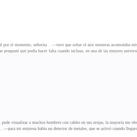
l por el momento, señorita… —tuve que soltar el aire mientras acomodaba mis 
 me pregunté qué podía hacer falta cuando incluso, en una de las mejores unive
l momento, a la gente le aburría hablar de la economía, pero yo encontraba cier
la carpeta de vuelta, sin siquiera ojearla para percibir que estaba altamente c
 graduado hace un año y no tenía experiencia laboral.1 AÑO. Ese era el tiempo 
ue descontaba los gastos necesar
n, pude visualizar a muchos hombres con cables en sus orejas, la mayoría me ob
… —para mi sorpresa había un detector de metales, que se activó cuando llegar
 de oro que colgaba, y tenía una cruz diminuta.—Bien… espere aquí… le avisare