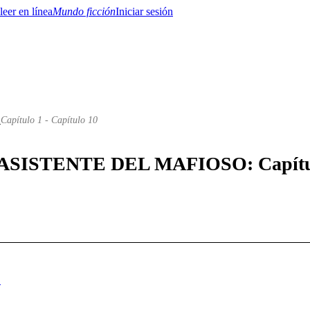
Mundo ficción
Iniciar sesión
/
Capítulo 1 - Capítulo 10
BTQ+
YA/TEEN
Paranormal
Misterio/Thriller
Oriental
Juegos
Historia
MM
LA ASISTENTE DEL MAFIOSO: Capítulo
.