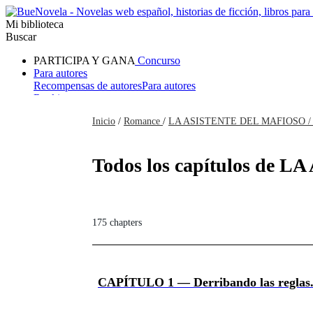
Mi biblioteca
Buscar
PARTICIPA Y GANA
Concurso
Para autores
Recompensas de autores
Para autores
Ranking
Navegar
Inicio
/
Romance
/
LA ASISTENTE DEL MAFIOSO 
Novelas
Cuentos Cortos
Todos
Romance
Hombre lobo
Mafia
Sistema
Fantasía
Urbano
LG
Todos los capítulos de 
175 chapters
CAPÍTULO 1 — Derribando las reglas