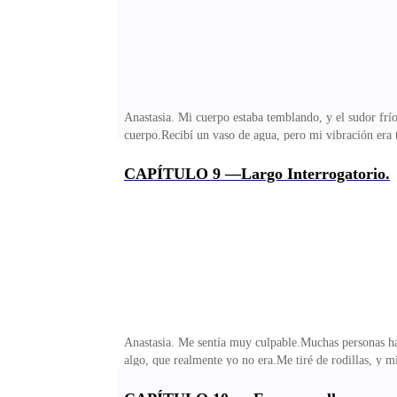
Anastasia. Mi cuerpo estaba temblando, y el sudor frí
cuerpo.Recibí un vaso de agua, pero mi vibración era
suite, y a Luka, el hombre que siempre estaba al lado
impresionante.—Solo puedo hacer una cosa por ti Anast
CAPÍTULO 9 —Largo Interrogatorio.
cuerpo, quería meter hasta los pies dentro de ella,
aliviaré… —lo escuché, y luego vi de forma no muy
Anastasia. Me sentía muy culpable.Muchas personas hab
algo, que realmente yo no era.Me tiré de rodillas, y
cuando el jefe aprecia delante de mí, y solo pude nega
pensamientos.Cuando estuve con la ropa adecuada, hice