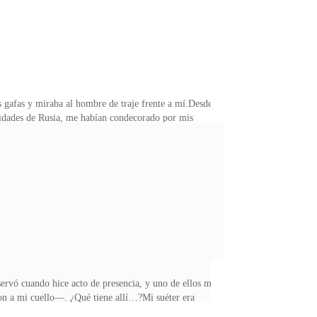
gafas y miraba al hombre de traje frente a mí.Desde
rsidades de Rusia, me habían condecorado por mis
ta fascinación en estos números que incluso me
alificada para el puesto, pero nadie quería pagar una
que estaba desempleada, de hecho, nunca había tenido
servó cuando hice acto de presencia, y uno de ellos me
on a mi cuello—. ¿Qué tiene allí…?Mi suéter era
mos cuando pueda pasar.Asentí rápidamente con el