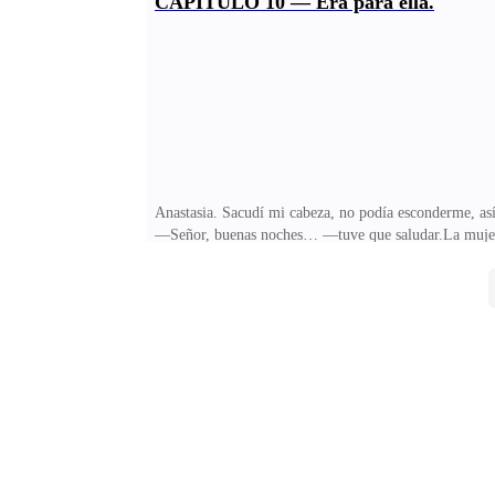
CAPÍTULO 10 — Era para ella.
aunque mi informe estuviera a la mitad y no podía hac
disculpa… —él no alzó la mirada, pero apuntó a un 
Anastasia. Sacudí mi cabeza, no podía esconderme, así
—Señor, buenas noches… —tuve que saludar.La mujer qu
me sentí muy incómoda y sobre todo, fuera de lugar a
una sola palabra.—Es mi asistente Kozlov… —el jefe in
y se dirigió a mí—. ¿Estás lista? ¿Para qué? Me pregun
debía tratarse de trabajo.—Nos vemos al rato, Jessic