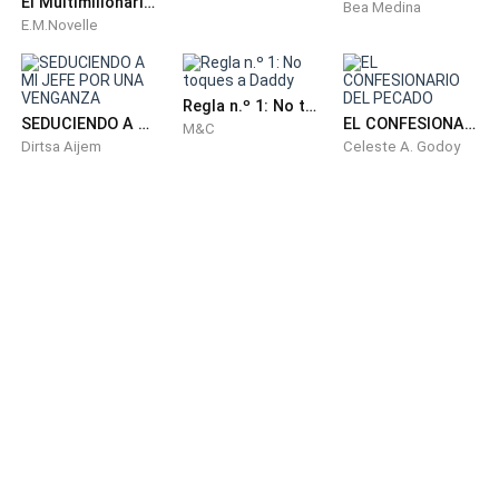
El Multimillonario que Creí que Era un Gigoló
Bea Medina
E.M.Novelle
Regla n.º 1: No toques a Daddy
SEDUCIENDO A MI JEFE POR UNA VENGANZA
EL CONFESIONARIO DEL PECADO
M&C
Dirtsa Aijem
Celeste A. Godoy