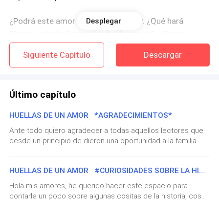
¿Podrá este amor superar la lejanía?. ¿Qué hará
Desplegar
Chiara, cuándo lleguen las tentaciones?, ¿Podrá
Marcello sostener su promesa de amor?
Siguiente Capítulo
Descargar
¿Podrán borrarse de ellos las
huellas de su amor
?
Último capítulo
HUELLAS DE UN AMOR *AGRADECIMIENTOS*
Ante todo quiero agradecer a todas aquellos lectores que
desde un principio de dieron una oportunidad a la familia
Corttonni, sobre todo a quién es el centro de esta historia,
mi querido Marcello. Muchísimas gracias por el apoyo
HUELLAS DE UN AMOR #CURIOSIDADES SOBRE LA HISTORIA#
constante que me han brindado, por mantenerse allí, aún
cuando las actualizaciones se tornaron lentas.Gracias a
Hola mis amores, he querido hacer este espacio para
todo el que leyó.Gracias a los que iniciaron con esta
contarle un poco sobre algunas cositas de la historia, cosas
historia, a los que se engancharon cuando ya estaba
que no saben y que quiero compartir con ustedes.1- NO
iniciada y gracias a los futuros lectores, que decidirán
IBA A SER UNA SERIE: pues si, como lo dice el subtitulo,