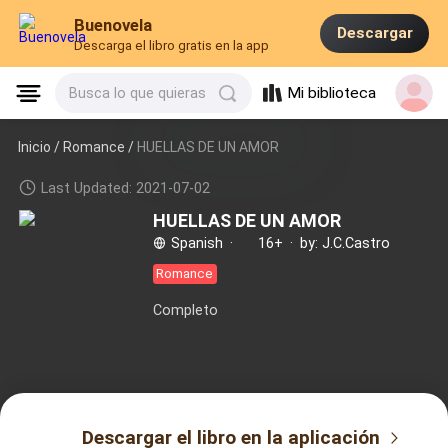
Buenovela
Descargar
Descarga el libro gratis en la app
Mi biblioteca
Busca lo que quieras
Inicio /
Romance
/
HUELLAS DE UN AMOR
Last Updated: 2021-07-02
HUELLAS DE UN AMOR
Spanish
·
16+
·
by: J.C.Castro
Romance
Completo
Descargar el libro en la aplicación