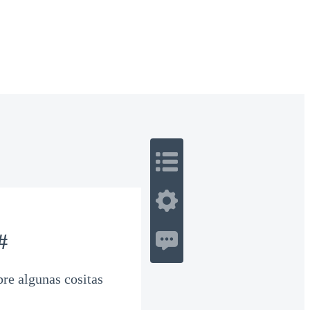
 Romance
Sci-Fi
Guerra
Otros
#
re algunas cositas