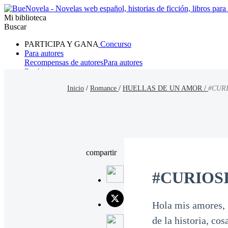
Mi biblioteca
Buscar
PARTICIPA Y GANA
Concurso
Para autores
Recompensas de autores
Para autores
Ranking
Navegar
Inicio
/
Romance
/
HUELLAS DE UN AMOR /
#CUR
Novelas
Cuentos Cortos
Todos
Romance
Hombre lobo
Mafia
Sistema
Fantasía
Urbano
LG
compartir
#CURIOS
Hola mis amores, 
de la historia, co