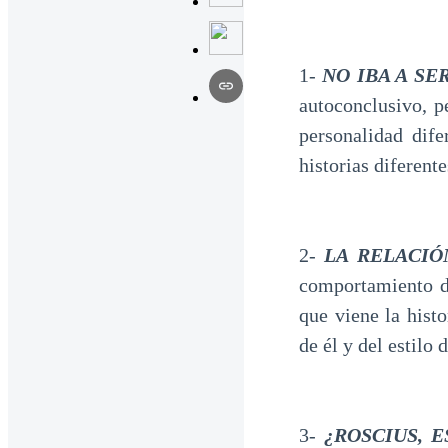
1-
NO IBA A SE
autoconclusivo, p
personalidad dif
historias diferent
2-
LA RELACIÓ
comportamiento de
que viene la hist
de él y del estilo
3-
¿ROSCIUS, 