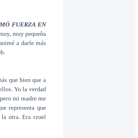
OMÓ FUERZA EN
o muy, muy pequeña
 animé a darle más
ob.
más que bien que a
ellos. Yo la verdad
, pero mi madre me
que representa que
la otra. Era cruel