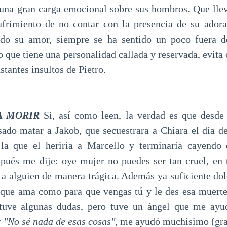
una gran carga emocional sobre sus hombros. Que lleva
sufrimiento de no contar con la presencia de su ador
todo su amor, siempre se ha sentido un poco fuera 
lo que tiene una personalidad callada y reservada, evit
stantes insultos de Pietro.
 A MORIR
Si, así como leen, la verdad es que desde 
nsado matar a Jakob, que secuestrara a Chiara el día de
 la que el heriría a Marcello y terminaría cayendo 
spués me dije: oye mujer no puedes ser tan cruel, en t
a alguien de manera trágica. Además ya suficiente dol
 que ama como para que vengas tú y le des esa muerte.
 tuve algunas dudas, pero tuve un ángel que me ay
r
"No sé nada de esas cosas",
me ayudó muchísimo (gra