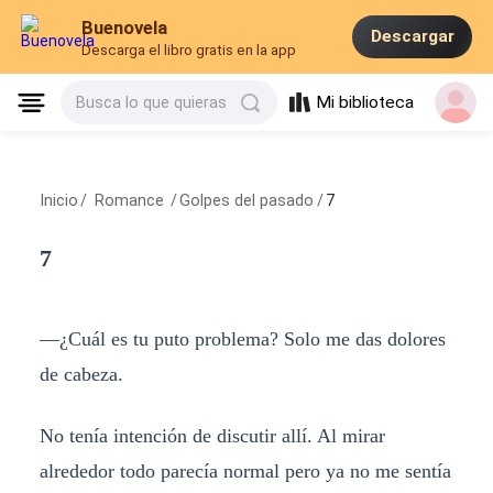
Buenovela
Descargar
Descarga el libro gratis en la app
Mi biblioteca
Busca lo que quieras
Inicio
/
Romance
/
Golpes del pasado
/
7
7
—¿Cuál es tu puto problema? Solo me das dolores
de cabeza.
No tenía intención de discutir allí. Al mirar
alrededor todo parecía normal pero ya no me sentía