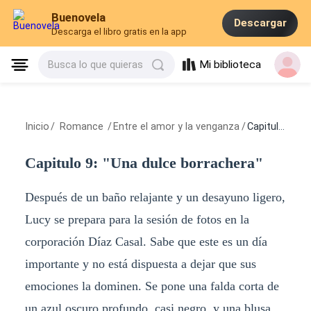
Buenovela
Descargar
Descarga el libro gratis en la app
Mi biblioteca
Busca lo que quieras
Inicio
/
Romance
/
Entre el amor y la venganza
/
Capitulo 9: "Una dulce borrachera"
Capitulo 9: "Una dulce borrachera"
Después de un baño relajante y un desayuno ligero,
Lucy se prepara para la sesión de fotos en la
corporación Díaz Casal. Sabe que este es un día
importante y no está dispuesta a dejar que sus
emociones la dominen. Se pone una falda corta de
un azul oscuro profundo, casi negro, y una blusa