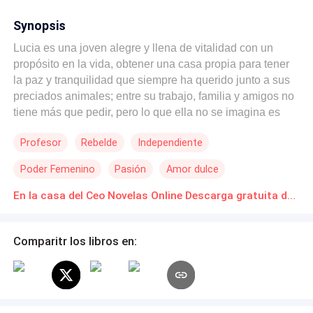
Synopsis
Lucia es una joven alegre y llena de vitalidad con un
propósito en la vida, obtener una casa propia para tener
la paz y tranquilidad que siempre ha querido junto a sus
preciados animales; entre su trabajo, familia y amigos no
tiene más que pedir, pero lo que ella no se imagina es
que en su camino se cruza la persona más estricta y
Profesor
Rebelde
Independiente
amargada que ella ha conocido en su vida, Alessandro
Salvatore, un publicista de renombre con un objetivo
Poder Femenino
Pasión
Amor dulce
claro ser el mejor en su área, un hombre con un pasado
complicado que llega para cambiarle los planes y quitarle
En la casa del Ceo Novelas Online Descarga gratuita de PDF
su tesoro más preciado, sin saber que él también se verá
inmerso en una situación fuera de su control y eso hace
Comparitr los libros en:
que pierda la cabeza frente a esa pequeña rebelde, ella
hará todo lo que este en su poder para salirse con la suya
y quedarse con la casa de sus sueños. Una historia llena
de confusiones, desencuentros y momentos de pasión
que hacen que este par vivan un cuento de amor y odio