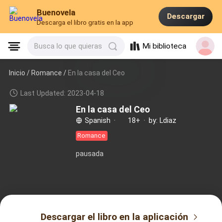
Buenovela
Descargar
Descarga el libro gratis en la app
Mi biblioteca
Busca lo que quieras
Inicio /
Romance
/
En la casa del Ceo
Last Updated: 2023-04-18
En la casa del Ceo
Spanish
·
18+
·
by: Ldiaz
Romance
pausada
Descargar el libro en la aplicación