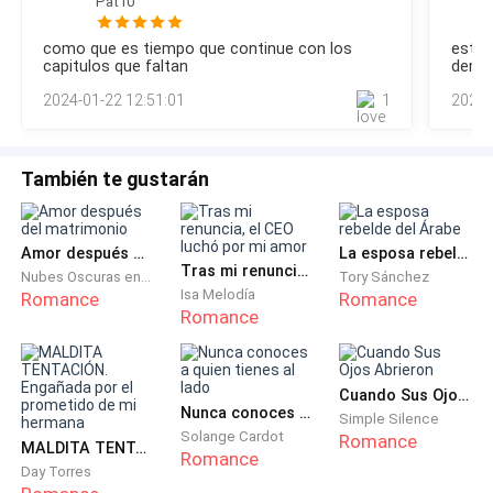
Pat10
estoy defendiendo, estoy dudando de ti y tu frase repetida.-
A que te refieres? – Gloria se mantenía al margen de todo.-
- Mi querida Lucia, te voy a decir algo que quizás no te
como que es tiempo que continue con los
está 
Es lo mejor para quien? Para ti? Para él? O para Lucca? –
guste – ese comentario la puso alerta porque si algo
capitulos que faltan
demor
Lucia no quería discutir.-Claudia, estamos aquí para
le pasaba a su gato ella no sabría que hacer – tu
2024-01-22 12:51:01
1
2023-
pequeño mantecado se encuentra perfectamente, ya
lo has traído tres veces esta semana y ya te he dicho
que no está sucediendo nada – ello lo observa como
También te gustarán
si tuviera tres cabezas.
Amor después del matrimonio
La esposa rebelde del Árabe
- Pero es que antes ronroneaba de otra manera y hace
Tras mi renuncia, el CEO luchó por mi amor
Nubes Oscuras en Retorno
Tory Sánchez
un ruido extraño – él le sonríe y toma el gato en sus
Isa Melodía
Romance
Romance
Romance
manos para acariciarlo.
- Deja de pensar tonterías, tu solo estas nerviosa
Cuando Sus Ojos Abrieron
porque esta semana presentas un proyecto para una
Nunca conoces a quien tienes al lado
Simple Silence
campaña importante y no sabes cómo manejarlo –
Solange Cardot
Romance
MALDITA TENTACIÓN. Engañada por el prometido de mi hermana
era una realidad, pero ella jamás lo aceptaría.
Romance
Day Torres