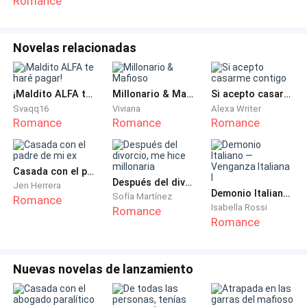
Romance
- Mejor me voy – toma a su gato y se va caminando
hacia la salida – la próxima iré al veterinario de la
Novelas relacionadas
esquina.
Mario solo la vio marcharse sin decir nada más
¡Maldito ALFA te haré pagar!
Millonario & Mafioso
Si acepto casarme contigo
porque sabía que ella solo estaba buscando una
Svaqq16
Viviana
Alexa Writer
manera de entretener la mente y no enfrentar la
Romance
Romance
Romance
responsabilidad que se le venía, ya que ella quería
optar por un nuevo cargo en la empresa, pero como
no estaban pasando por su mejor momento ella había
Casada con el padre de mi ex
Después del divorcio, me hice millonaria
Jen Herrera
decidido esperar para poder hablar con el nuevo Ceo
Demonio Italiano — Venganza Italiana I
Sofía Martínez
Romance
que llegaría esta misma semana y ver si podían darle
Isabella Rossi
Romance
Romance
ese nuevo cargo que ella tanto anhelaba.
***
Nuevas novelas de lanzamiento
Tantos años fuera del país, todo se sentía tan