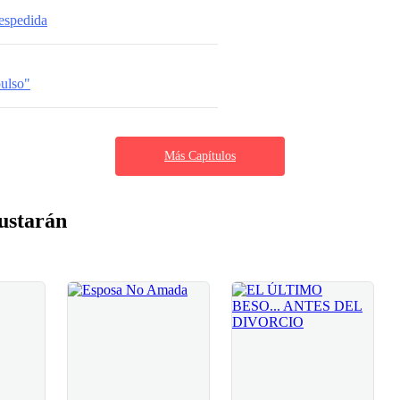
espedida
ulso"
Más Capítulos
ustarán