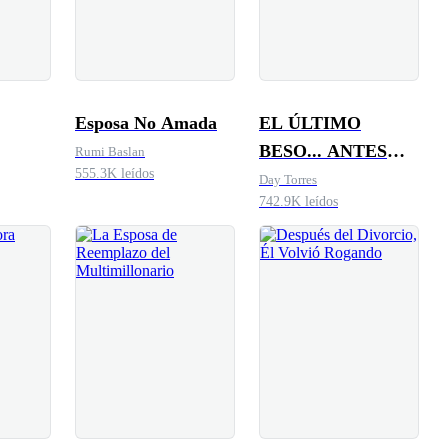
Esposa No Amada
EL ÚLTIMO
BESO... ANTES
Rumi Baslan
555.3K leídos
DEL DIVORCIO
Day Torres
742.9K leídos