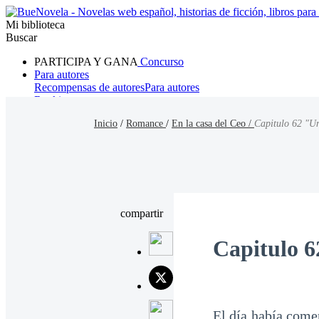
Mi biblioteca
Buscar
PARTICIPA Y GANA
Concurso
Para autores
Recompensas de autores
Para autores
Ranking
Navegar
Inicio
/
Romance
/
En la casa del Ceo /
Capitulo 62 "U
Novelas
Cuentos Cortos
Todos
Romance
Hombre lobo
Mafia
Sistema
Fantasía
Urbano
LG
compartir
Capitulo 6
El día había come