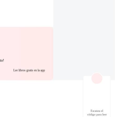
to!
Lee libros gratis en la app
Escanea el
código para leer