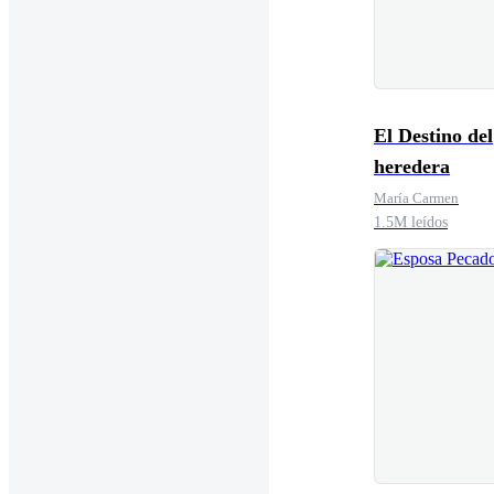
El Destino del
heredera
María Carmen
1.5M leídos