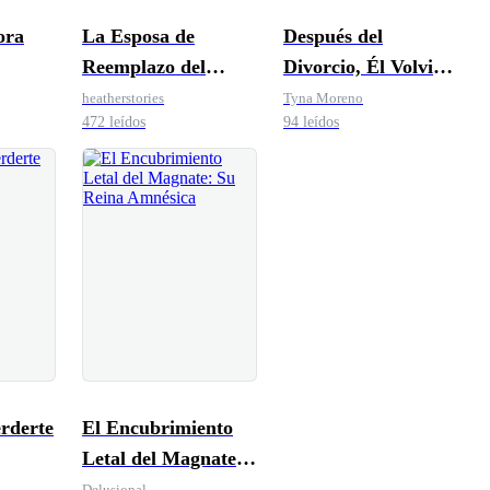
ora
La Esposa de
Después del
Reemplazo del
Divorcio, Él Volvió
Multimillonario
Rogando
heatherstories
Tyna Moreno
472 leídos
94 leídos
rderte
El Encubrimiento
Letal del Magnate:
Su Reina Amnésica
Delusional