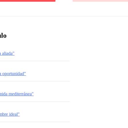
ulo
 aliada"
a oportunidad"
mida mediterránea"
mbre ideal"