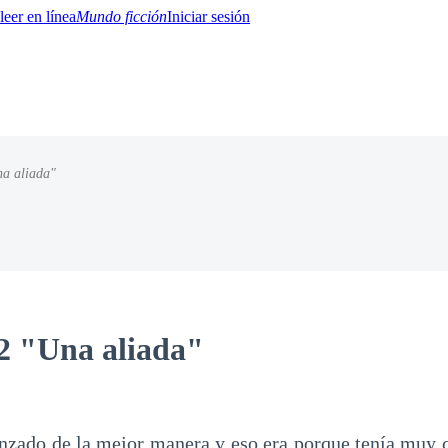
Mundo ficción
Iniciar sesión
na aliada"
BTQ+
YA/TEEN
Paranormal
Misterio/Thriller
Oriental
Juegos
Historia
MM
2 "Una aliada"
nzado de la mejor manera y eso era porque tenía muy c