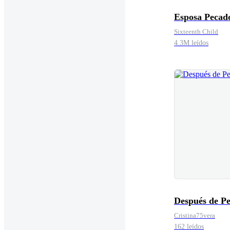
Esposa Pecad
Sixteenth Child
4.3M leídos
Después de Pe
Cristina75vera
162 leídos