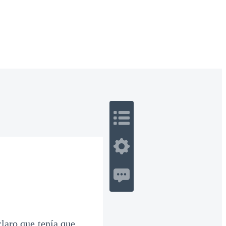
 Romance
Sci-Fi
Guerra
Otros
laro que tenía que