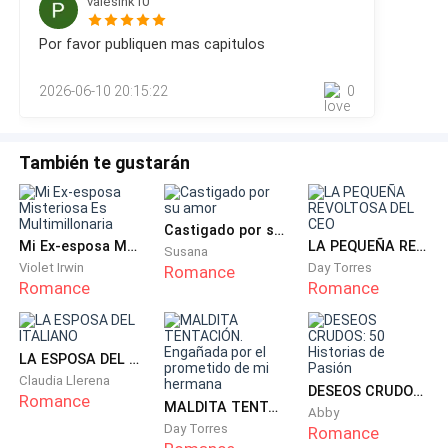
valesink10
incredulidad, buscando en su rostro algo que le dijera si de
verdad lo decía en serio. Ethan siempre había respaldado a
Bang.
Por favor publiquen mas capitulos
Daniel y a Jacob. Especialmente desde que empezaron a
ayudarlo con el negocio.Ethan miró a Miranda y dio un paso
Un par de manos golpearon la mesa.
2026-06-10 20:15:22
0
adelante. Su mano se levantó, temblo
Los tres hombres se sobresaltaron, sorprendidos, y
miraron hacia arriba.
También te gustarán
Una mujer se cernía sobre la mesa. La silla de Kai
Castigado por su amor
raspó fuertemente mientras él se echaba hacia atrás
Mi Ex-esposa Misteriosa Es Multimillonaria
LA PEQUEÑA REVOLTOSA DEL CEO
Susana
de un tirón, casi perdiendo el equilibrio. Sus ojos se
Violet Irwin
Day Torres
Romance
Romance
Romance
fijaron en su rostro—
y se congelaron.
LA ESPOSA DEL ITALIANO
Claudia Llerena
Ella lo estaba mirando directamente a él.
DESEOS CRUDOS: 50 Historias de Pasión
Romance
MALDITA TENTACIÓN. Engañada por el prometido de mi hermana
Abby
Day Torres
Romance
Su lápiz labial rojo era audaz y preciso, destacándose