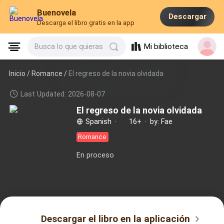
Buenovela
Descargar
Descarga el libro gratis en la app
Mi biblioteca
Busca lo que quieras
Inicio /
Romance
/
El regreso de la novia olvidada
Last Updated: 2026-08-07
El regreso de la novia olvidada
Spanish
·
16+
·
by: Fae
Romance
En proceso
Descargar el libro en la aplicación