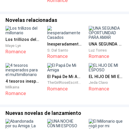
Romance
contra su piel clara e impecable. Su cabello estaba
firmemente recogido con un elegante broche, dejando
su cuello expuesto. Llevaba un vestido halter blanco
Novelas relacionadas
con cuello mandarín, abotonado hasta la base de su
garganta, con el dobladillo deteniéndose alto en sus
Los trillizos del millonario
muslos. Aretes de plata con gemas blancas brillaban
Inesperadamente Casados
UNA SEGUNDA OPORTUNIDAD PARA AMAR
Maye Lyn
en sus orejas. Sus rasgos eran suaves, casi delicados.
S. Dal Santo
Luz Torres
Romance
Romance
Romance
Su rostro estaba tranquilo.
El Papá De Mi Amiga
EL HIJO DE MI ESPOSO
Sus ojos no lo estaban.
4 tesoros inesperados para el multimillonario
TheGirlRoseEscritora
Jeda Clavo
Milkaina
Romance
Romance
Ardían directamente a través de él.
Romance
"¿Por qué no apareciste en nuestra cita?" preguntó
Nuevas novelas de lanzamiento
bruscamente.