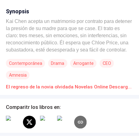
Synopsis
Kai Chen acepta un matrimonio por contrato para detener
la presión de su madre para que se case. El trato es
claro: tres meses, sin emociones, sin interferencias, sin
reconocimiento público. Él espera que Chloe Price, una
subastadora, esté desesperada y sea fácil de controlar.
En cambio, ella enfrenta su frialdad con indiferencia,
Contemporánea
Drama
Arrogante
CEO
rechazando su ayuda e insistiendo en manejar su propia
vida. El arrogante multimillonario se encuentra rompiendo
Amnesia
cada regla que creó, consumido por los celos y una
creciente obsesión que se niega a nombrar. Pero cuando
El regreso de la novia olvidada Novelas Online Descarga gratuita de PDF
el contrato termina, Chloe se marcha sin mirar atrás. Kai,
en un pánico provocado por el alcohol para perseguirla,
Comparitr los libros en:
estrella su coche. Sobrevive, pero pierde toda memoria
de los últimos seis meses, incluido todo su matrimonio
con Chloe. Dos años después, Chloe regresa a
Manhattan como “Miranda”, una subastadora de
renombre mundial. Cuando sus caminos se cruzan, él se