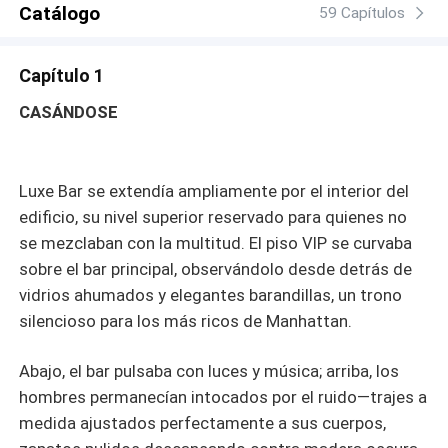
Catálogo
siente inexplicablemente atraído hacia ella, sin saber que
59 Capítulos
ella es la “exesposa codiciosa” que él denuncia
públicamente. A medida que su obsesión con “Miranda”
Capítulo 1
crece, la verdad sobre su identidad desata una tormenta
de pasión, rabia y una desesperada segunda
CASÁNDOSE
oportunidad.
Luxe Bar se extendía ampliamente por el interior del
edificio, su nivel superior reservado para quienes no
se mezclaban con la multitud. El piso VIP se curvaba
sobre el bar principal, observándolo desde detrás de
vidrios ahumados y elegantes barandillas, un trono
silencioso para los más ricos de Manhattan.
Abajo, el bar pulsaba con luces y música; arriba, los
hombres permanecían intocados por el ruido—trajes a
medida ajustados perfectamente a sus cuerpos,