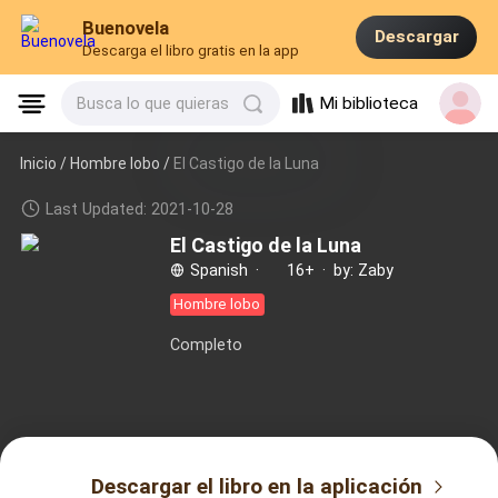
Buenovela
Descargar
Descarga el libro gratis en la app
Mi biblioteca
Busca lo que quieras
Inicio /
Hombre lobo
/
El Castigo de la Luna
Last Updated: 2021-10-28
El Castigo de la Luna
Spanish
·
16+
·
by: Zaby
Hombre lobo
Completo
Descargar el libro en la aplicación