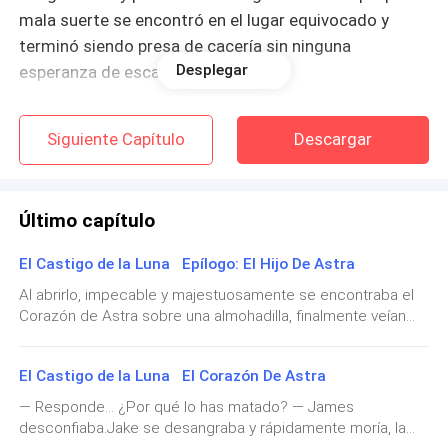
mala suerte se encontró en el lugar equivocado y
terminó siendo presa de cacería sin ninguna
Desplegar
esperanza de escape.
— (¿¡Cuándo terminará, no es suficiente ya!?) ­­­­­— Se
Siguiente Capítulo
Descargar
preguntaba James dentro de su desesperación.
Pero por supuesto hundido en la soledad nadie podría
Último capítulo
responderle. Solo aquella voz que lo juzgaba, pero…
Quizás se trataba de su propia mente burlándose de
El Castigo de la Luna Epílogo: El Hijo De Astra
él, quizás. Las imágenes de su vida pasada se
Al abrirlo, impecable y majestuosamente se encontraba el
derramaban en cada gota de lágrima que de sus ojos
Corazón de Astra sobre una almohadilla, finalmente veían
caía, sin embargo, solo podía seguir adelante y buscar
con sus propios ojos la mítica piedra robada.— Tenías
la forma de obtener su redención, tendría que haber
razón, James. — Mau mira a James con satisfacción.—
El Castigo de la Luna El Corazón De Astra
alguna manera.
Adelante, tienes que colocarla sobre el pilar y ver qué pasa.
— Comentaba Mau dando un par de pasos hacia
— Responde… ¿Por qué lo has matado? — James
atrás.James se colocó delante del pilar y colocó
desconfiaba.Jake se desangraba y rápidamente moría, la
No podía mantener la mirada a los lobos que criaba,
suavemente el Corazón sobre su superficie…Lentamente