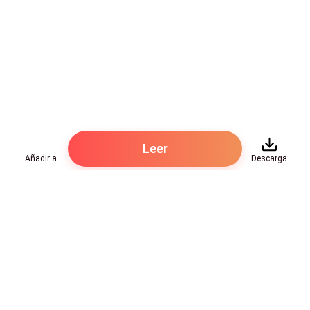
Leer
Añadir a
Descarga
Hot Genres
Romance
Recursos
Hombre lobo
Palabras clave