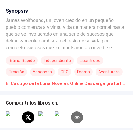
Synopsis
James Wolfhound, un joven crecido en un pequeño
pueblo comienza a vivir su vida de manera normal hasta
que se ve involucrado en una serie de sucesos que
definitivamente cambiaran el resto de su vida por
completo, sucesos que lo impulsaron a convertirse
literalmente en una bestia o un monstruo que busca la
Ritmo Rápido
Independiente
Licántropo
redención por los crímenes que en los cambios drásticos
de su vida cometió y los consiguientes que no puede
Traición
Venganza
CEO
Drama
Aventurera
parar de cometer. Su historia no es igual a cualquier otra
de hombres-lobo, no se trata de un atractivo hombre-lobo
Diferencia de Edad
El Castigo de la Luna Novelas Online Descarga gratuita de PDF
enamorándose de una chica caprichosa, tampoco es un
hombre-lobo de 500 años. Esta historia muestra el lado
oscuro de ser un licántropo hostil en contra de su
Comparitr los libros en:
voluntad como condena. James terminará hundiéndose
en un mundo sobrenatural luchando con su culpa y
contra otros licántropos persiguiendo el perdón del
Castigo de la Luna, puesto por una Diosa llamada Astra.