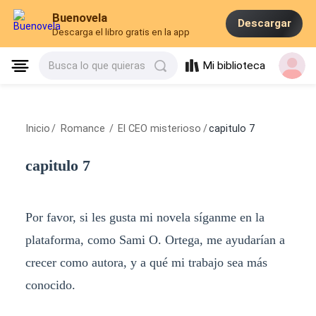
Buenovela
Descargar
Descarga el libro gratis en la app
Mi biblioteca
Busca lo que quieras
Inicio
/
Romance
/
El CEO misterioso
/
capitulo 7
capitulo 7
Por favor, si les gusta mi novela síganme en la
plataforma, como Sami O. Ortega, me ayudarían a
crecer como autora, y a qué mi trabajo sea más
conocido.