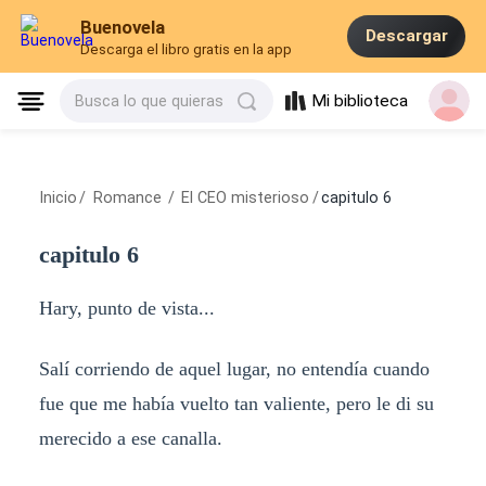
Buenovela
Descargar
Descarga el libro gratis en la app
Mi biblioteca
Busca lo que quieras
Inicio
/
Romance
/
El CEO misterioso
/
capitulo 6
capitulo 6
Hary, punto de vista...
Salí corriendo de aquel lugar, no entendía cuando
fue que me había vuelto tan valiente, pero le di su
merecido a ese canalla.