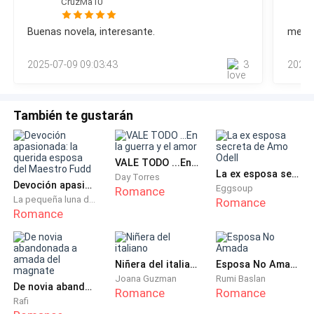
CruzMa10
actuara el insconciente vistiéndose de ella.Para todos, el
dulce molestia. Lo que vendría sería duro, sin
tiempo les permitió esperar los resultados de la autopsia,
Buenas novela, interesante.
me en
embargo, nada tan difícil como el terror del que
los cuales arrojaron lo que ellos temían: la mujer encontrada
en las aguas no tan profundas entre la costa y la isla, era
acababa de escapar.
2025-07-09 09:03:43
3
2024-
Francis de Turgut.No fue
Eso pensaba ella.
También te gustarán
Solo era cuestión de llegar a su destino y seguir con
el plan que había trazado desde que aquel hombre,
con su primer golpe sobre su bello rostro y su primera
VALE TODO ...En la guerra y el amor
La ex esposa secreta de Amo Odell
amenaza, la había marcado. Sin embargo, Lisa no
Day Torres
Devoción apasionada: la querida esposa del Maestro Fudd
Eggsoup
Romance
sabía en verdad si podría volver a empezar, y mucho
La pequeña luna del occidente
Romance
menos imaginaba todo lo que le esperaba en esa
Romance
nueva vida.
Niñera del italiano
Esposa No Amada
Capítulo 1.
Joana Guzman
Rumi Baslan
De novia abandonada a amada del magnate
Romance
Romance
Lenis Evans sentía muchos nervios, una presión fuerte
Rafi