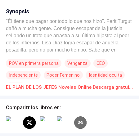
Synopsis
"Él tiene que pagar por todo lo que nos hizo". Ferit Turgut
dañó a mucha gente. Consigue escapar de la justicia
sellando un trato que arrastra a su última hijastra al peor
de los infiernos. Lisa Diaz logra escapar de aquella
pesadilla, pero no por mucho tiempo. Sabe que en
cualquier momento pueden encontrarla. En su escondite,
POV en primera persona
Venganza
CEO
se convierte en otra mujer, y consigue empleo como
asistente de Maximili Bastidas, quien la investiga y
Independiente
Poder Femenino
Identidad oculta
descubre la conexión que tiene con su peor enemigo. De
ese modo, el jefe de ella, en vez de despedirla o
Pasión
EL PLAN DE LOS JEFES Novelas Online Descarga gratuita de PDF
desenmascararla, convoca a sus aliados para decidir qué
hacer. Es allí donde George J. Miller, uno de esos
aliados, arma un plan para lograr sus objetivos: encontrar
Comparitr los libros en:
a Ferit y hacer justicia. Lo que nadie sabe es que ese
famoso plan terminará envolviendo a todos en algo más
peligroso que la propia venganza.