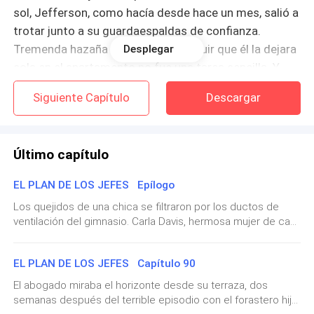
sol, Jefferson, como hacía desde hace un mes, salió a
trotar junto a su guardaespaldas de confianza.
Tremenda hazaña la de ella, conseguir que él la dejara
Desplegar
sola en el apartamento no fue una tarea sencilla. Y
pensando en eso, miró su reloj de muñeca, solo tenía
Siguiente Capítulo
Descargar
—como mucho— un par de horas para escapar.
Armó su maleta, la más pequeña y más fácil de
Último capítulo
manejar, metió lo esencial y dejó fuera todo lo
complicado de trasladar y lo que tampoco fuese a
EL PLAN DE LOS JEFES Epílogo
necesitar. Tomó sus llaves, vigiló el pasillo exterior
Los quejidos de una chica se filtraron por los ductos de
para corroborar que todo estuviese según sus
ventilación del gimnasio. Carla Davis, hermosa mujer de casi
cálculos. Se fue hasta el depósito de basura, lanzó su
cuarenta años aunque con un aspecto juvenil, de cabellos
teléfono celular allí y se fue.
negros y lacios, elegantemente alta, con rasgos levemente
EL PLAN DE LOS JEFES Capítulo 90
asiáticos, mezclados con sangre y raíces inglesas, se
apartó del agua de la ducha para escuchar mejor el bullicio
Con pasos rápidos y sigilosos para que nadie la viera,
El abogado miraba el horizonte desde su terraza, dos
que parecía envolverla o caerle encima. Era de noche,
semanas después del terrible episodio con el forastero hijo
sobre todo el personal que trabajaba para Smith, salió
términos de diciembre. Carla ya llevaba tiempo sin poder