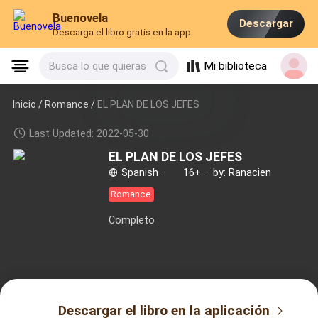
Buenovela
Descargar
Descarga el libro gratis en la app
Mi biblioteca
Busca lo que quieras
Inicio /
Romance
/
EL PLAN DE LOS JEFES
Last Updated: 2022-05-30
EL PLAN DE LOS JEFES
Spanish
·
16+
·
by: Ranacien
Romance
Completo
Descargar el libro en la aplicación