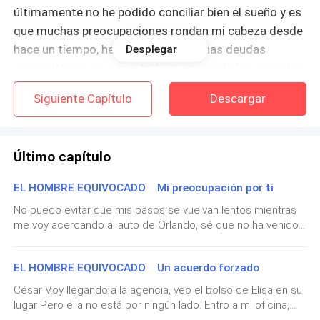
últimamente no he podido conciliar bien el sueño y es
que muchas preocupaciones rondan mi cabeza desde
hace un tiempo, he acumulado muchas deudas
Desplegar
universitarias y aunque trabajo en una de las agencias
publicitarias más importantes, mi sueldo es muy bajo,
Siguiente Capítulo
Descargar
ya que solo soy una pasante. El tema más importante
que me tiene preocupada es que hace tres meses que
no sé nada de mi hermana Stella, ella era la encargada
Último capítulo
de cubrir mis gastos universitarios, pero ese no es el
punto, sino que Stella jamás me abandonaría de esta
EL HOMBRE EQUIVOCADO Mi preocupación por ti
manera, sé que algo malo le ha pasado y peor aún es
No puedo evitar que mis pasos se vuelvan lentos mientras
no tener idea de cómo está, no tengo a quien recurrir,
me voy acercando al auto de Orlando, sé que no ha venido
mi padre se niega a verme y sus estúpidas esposa e
para decirme algo bueno. Cuando estoy frente al auto toco
hija tampoco me dan razón de mi hermana....
ligeramente el vidrio de la ventana para llamar su atención.
EL HOMBRE EQUIVOCADO Un acuerdo forzado
Orlando baja de inmediato del auto, su rostro me expresa
más que una palabras — ¿está todo bien? — no sabría
Cuando salgo de los dormitorios, el reloj marca las
César Voy llegando a la agencia, veo el bolso de Elisa en su
decírtelo, lo único que sé es que Violeta va a comenzar a
lugar Pero ella no está por ningún lado. Entro a mi oficina,
siete en punto, corro hasta la parada de autobuses
trabajar en la oficina a partir del lunes y necesito que me