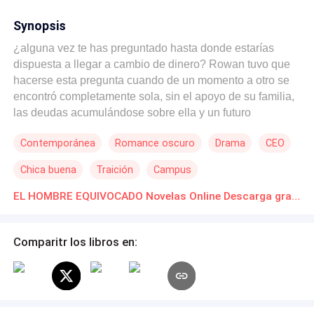
Synopsis
¿alguna vez te has preguntado hasta donde estarías
dispuesta a llegar a cambio de dinero? Rowan tuvo que
hacerse esta pregunta cuando de un momento a otro se
encontró completamente sola, sin el apoyo de su familia,
las deudas acumulándose sobre ella y un futuro
prometedor el cual no estaba dispuesta a dejar que se
Contemporánea
Romance oscuro
Drama
CEO
escapara de sus manos gracias a la falta de dinero,
¿pero a caso sus futuras decisiones no le traerán algún
Chica buena
Traición
Campus
tipo de consecuencia? ¿todo será tan fácil como se lo
han planteado?. Una propuesta laboral llega a Rowan
EL HOMBRE EQUIVOCADO Novelas Online Descarga gratuita de PDF
cuando se encuentra en uno de sus peores momentos,
dinero a cambio de sexo, solo una noche con un
Comparitr los libros en:
completo desconocido que puede cambiar su vida, pero
lo que ella no se imagina que es que su vida se
derrumbara al pasar la noche con un hombre equivocado