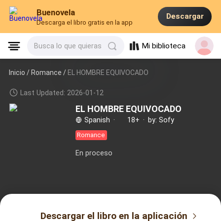
Buenovela
Descargar
Descarga el libro gratis en la app
Mi biblioteca
Busca lo que quieras
Inicio /
Romance
/
EL HOMBRE EQUIVOCADO
Last Updated: 2026-01-12
EL HOMBRE EQUIVOCADO
Spanish
·
18+
·
by: Sofy
Romance
En proceso
Descargar el libro en la aplicación