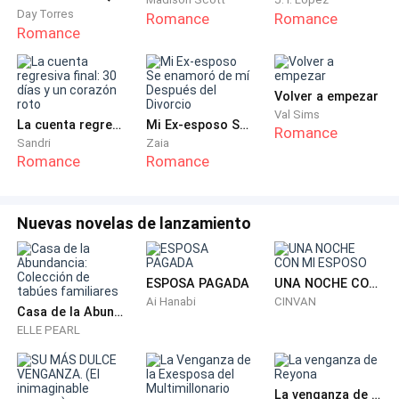
gracias, dos simples palabras que podían cambiarlo
Day Torres
Romance
Romance
todo.
Romance
— si señor - digo al viento, ya que ese cretino se ha
Volver a empezar
alejado sin prestarme más atención.
Val Sims
La cuenta regresiva final: 30 días y un corazón roto
Mi Ex-esposo Se enamoró de mí Después del Divorcio
Romance
En primer lugar, comienzo a organizar todo lo que el
Sandri
Zaia
Romance
Romance
director general ha desorganizado. Cuando al fin
encuentro los documentos voy hasta su oficina y
agradezco al ver a Elisa, su secretaria
Nuevas novelas de lanzamiento
— buenos días, Elisa
ESPOSA PAGADA
UNA NOCHE CON MI ESPOSO
— hola Rowan, buen día
Ai Hanabi
CINVAN
Casa de la Abundancia: Colección de tabúes familiares
ELLE PEARL
— tu jefe quería estos documentos
— muchas gracias, ya mismo se los llevo
La venganza de Reyona