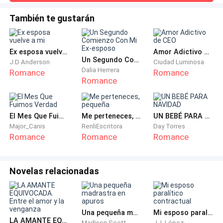
en una de las sillas altas para disfrutar de diez
— no pasa nada, tranquilo y si, Verónica está bien, solo tuvo
minutos de relajación mientras el resto de mis
una mala noche ... mmmm, creo hoy también me va a
También te gustarán
necesitar ... — está bien, entiendo, igual tengo que llegar a
compañeros llegan.
casa a ver a mis hermanos. — ¿No saben que estás aquí? —
Supongo que Rubén les dijo
Cuando voy hacia mi escritorio veo al señor César
Ex esposa vuelve a mi
Amor Adictivo de CEO
Un Segundo Comienzo Con Mi Ex-esposo
J.D Anderson
Ciudad Luminosa
rebuscando entre los archiveros.
Dalia Herrera
Romance
Romance
Romance
— buenos días, señor, ¿necesita algo? - pregunto con
amabilidad. Su mirada se clava en mí por unos
instantes antes de apartarla con indiferencia
El Mes Que Fuimos Verdad
Me perteneces, pequeña
UN BEBÉ PARA NAVIDAD
Major_Canis
RenliEscritora
Day Torres
Romance
Romance
Romance
— sí, los documentos de la cuenta Harper.
— deme un momento, yo se los doy.
Novelas relacionadas
— llévalos a mi oficina - dice sin siquiera mirarme a la
cara o decirme un simple gracias … Mi abuelo siempre
Una pequeña madrastra en apuros
Mi esposo paralítico contractual
decía que las palabras mágicas eran por favor y
LA AMANTE EQUIVOCADA. Entre el amor y la venganza
Madison Scott
J. I. López