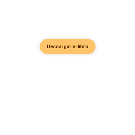
Descargar el libro
Hot Genres
Romance
Recursos
Hombre lobo
Palabras clave
Redes Sociales
Mafia
Búsquedas calientes
Facebook grupo