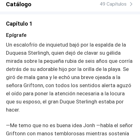
Catálogo
posición en la sociedad. Es así como los secretos, la
49 Capítulos
pasión escondida y un amor prohibido están convirtiendo
a la sumisa y adorable Catherine en la más dulce y
Capítulo 1
peligrosa mujer haciendo que Andrew se arrepienta de
las decisiones que ha tomado hasta ahora.
Epígrafe
Un escalofrío de inquietud bajó por la espalda de la
Duquesa Sterlingh, quien dejó de clavar su gélida
mirada sobre la pequeña rubia de seis años que corría
detrás de su adorable hijo por la orilla de la playa. Se
giró de mala gana y le echó una breve ojeada a la
señora Griftonn, con todos los sentidos alerta aguzó
el oído para poner la atención necesaria a la locura
que su esposo, el gran Duque Sterlingh estaba por
hacer.
—Me temo que no es buena idea Jonh —habla el señor
Griftonn con manos temblorosas mientras sostenía