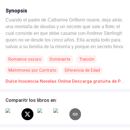
Synopsis
Cuando el padre de Catherine Griftonn muere, deja atrás
una montaña de deudas y un secreto que sale a flote; el
cual consiste en que debe casarse con Andrew Sterlingh
quien no ve desde los cinco años. Ella acepta todo para
salvar a su familia de la miseria y porque en secreto lleva
enamorada de él desde la infancia. Por otra parte lo que
Romance oscuro
Dominante
Traición
nadie sabe es que aquel chico sensible y amable ha
cambiado, al ver que Catherine es una estricta, mojigata
Matrimonio por Contrato
Diferencia de Edad
y puritana chica, pretende iniciar un juego peligroso con
ella y acepta casarse para escandalizar a la sociedad.
Dulce Inocencia Novelas Online Descarga gratuita de PDF
Ella acepta sus condiciones sin saber que aquel juego
iba a perjudicarla obligándola a abandonar Londres.
Comparitr los libros en:
Justo cuando creé que todo está perdido aparece
Alessandro; el capitán del ejército rebelde y gran amigo
de su marido. Quien lejos de ser ignorado por ella y sin
saber el interés que despierta, está obligando a la
hermosa y cautivadora Catherine a reconsiderar su