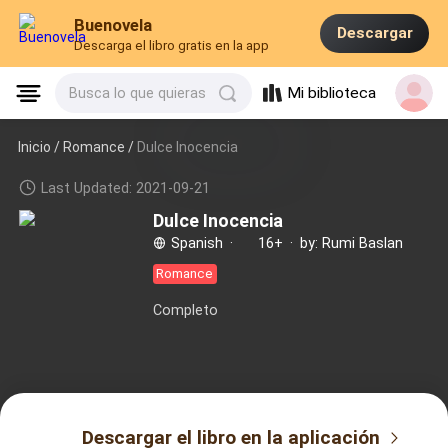
Buenovela
Descargar
Descarga el libro gratis en la app
Mi biblioteca
Busca lo que quieras
Inicio /
Romance
/
Dulce Inocencia
Last Updated: 2021-09-21
Dulce Inocencia
Spanish
·
16+
·
by: Rumi Baslan
Romance
Completo
Descargar el libro en la aplicación