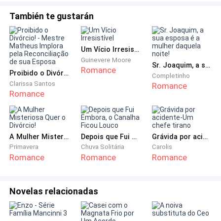
me ajude??
— Se mentir pra mim, pagará por cada palavra, e se
También te gustarán
não sabe quem sou, saiba que fiquei conhecido por
não ter piedade! — o homem de olhos arregalados,
Um Vício Irresistível
ergueu as mãos e disse:
Guinevere Moore
Sr. Joaquim, a sua esposa é a mulher daquela noite!
Romance
Proibido o Divórcio! - Mestre Matheus Implora pela Reconciliação de sua Esposa
— Eu vim para o noivado do meu primo, estou
Completinho
Clarissa Santos
Romance
atrasado, não pensei que ainda houvesse rixa entre a
Romance
máfia Strondda e os Russos, já que a família Kim
fechou um acordo com o casamento. — Por um
momento me lembrei...
A Mulher Misteriosa Quer o Divórcio!
Depois que Fui Embora, o Canalha Ficou Louco
Grávida por acidente-Um chefe tirano
Primavera
Chuva Solitária
Carolis
— Família Kim? Você é um membro da família Russa?
Romance
Romance
Romance
— assentiu apressado.
— Sim, apenas vim para o noivado... — meti um soco
Novelas relacionadas
no seu estômago.