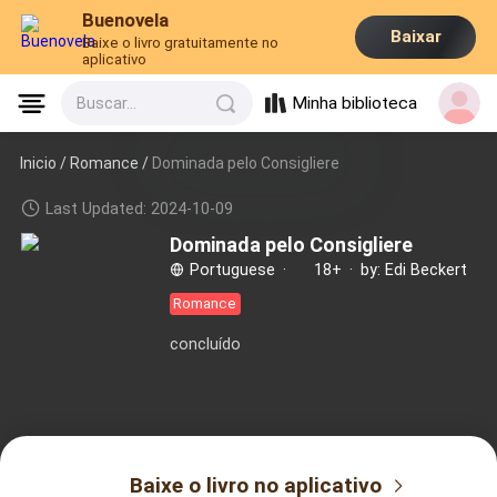
Buenovela
Baixar
Baixe o livro gratuitamente no
aplicativo
Minha biblioteca
Buscar...
Inicio /
Romance
/
Dominada pelo Consigliere
Last Updated: 2024-10-09
Dominada pelo Consigliere
Portuguese
·
18+
·
by: Edi Beckert
Romance
concluído
Baixe o livro no aplicativo