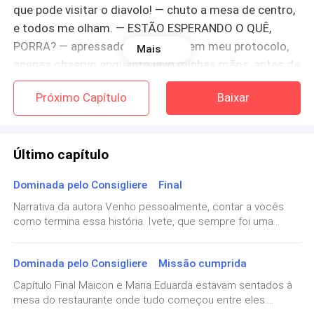
que pode visitar o diavolo! — chuto a mesa de centro,
e todos me olham. — ESTÃO ESPERANDO O QUÊ,
PORRA? — apressados, eles seguem meu protocolo,
Mais
apenas observo enquanto lavo minhas mãos, antes de
dirigir até o local de costume.
Próximo Capítulo
Baixar
Já no reduto fortificado, onde tenho a liberdade de
fazer o que bem entender com os inimigos, espero do
Último capítulo
lado de fora, enquanto degusto de uma boa bebida, e
nossos homens estão interrogando, examinam e
Dominada pelo Consigliere Final
torturam, aqueles que foram pegos mais cedo.
Narrativa da autora Venho pessoalmente, contar a vocês
como termina essa história. Ivete, que sempre foi uma
— Aqui está pronto, chefe. — Meu soldado diz com
mulher prática e dedicada, começou a perceber algo
poucas palavras, mas seu semblante inexpressivo é
inesperado em sua jornada. Antes, sua vida se resumia a
suficiente para que eu entenda, já sei o que quer dizer,
Dominada pelo Consigliere Missão cumprida
ser a cozinheira da família de Maicon, cuidando de todos
nenhum deles pode ser compatível comigo.
com zelo e dedicação. No entanto, ao longo do tempo, o
Capítulo Final Maicon e Maria Eduarda estavam sentados à
contato com a realidade dura e perigosa da máfia a
mesa do restaurante onde tudo começou entre eles.
transformou. De alguém que, no início, preferia estar longe