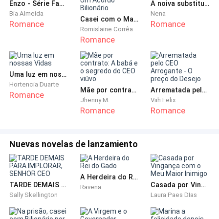
Enzo - Série Família Mancinni 3
A noiva substituta do Ceo
— Eu só fiz uma pergunta agora, não duas! — me
Bia Almeida
Nena
encarou, mas logo abaixou a cabeça. Hoje é o noivado
Casei com o Magnata Frio por Um Acordo Bilionário
Romance
Romance
de Maria Eduarda Strondda, a filha do antigo
Romislaine Corrêa
Romance
consigliere, irmã de Enzo Duarte.
Balancei a cabeça, me lembrando a forma como ela
Uma luz em nossas Vidas
me rejeitou e me humilhou quando me aproximei há
Hortencia Duarte
Mãe por contrato: A babá e o segredo do CEO viúvo
Arrematada pelo CEO Arrogante - O preço do Desejo
quatro anos, com certeza está feliz agora, se
Romance
Jhenny M.
Viih Felix
casando com alguém do seu nível, porque só adquiri
Romance
Romance
dinheiro depois das coisas horríveis que ouvi dela,
mas um Don como esse Russo, nunca serei.
Nuevas novelas de lanzamiento
Desviei meus pensamentos quando lembrei o quanto
esse casamento era propício para a máfia, já que essa
A Herdeira do Rei do Gado
jovem só trouxe problemas com suas aventuras
TARDE DEMAIS PARA IMPLORAR, SENHOR CEO
Casada por Vingança com o Meu Maior Inimigo
Ravena
amorosas, enquanto estava prometida ao membro da
Sally Skellington
Laura Paes DIas
família Kim.