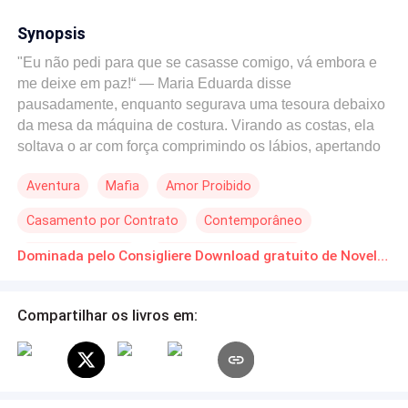
Synopsis
"Eu não pedi para que se casasse comigo, vá embora e
me deixe em paz!“ — Maria Eduarda disse
pausadamente, enquanto segurava uma tesoura debaixo
da mesa da máquina de costura. Virando as costas, ela
soltava o ar com força comprimindo os lábios, apertando
a peça que estava prestes a cortar. Maria Eduarda havia
Aventura
Mafia
Amor Proibido
o rejeitado há quatro anos, só que agora, Maicon havia
sido aquele escolhido para casar com ela, que tentava
Casamento por Contrato
Contemporâneo
dia após dia, fazê-lo se arrepender, sem sucesso. “Deixá-
la agora seria desperdício, não me desfaço de nada que
Enredo Acelerado
De Inimigos a Amantes
Dominada pelo Consigliere Download gratuito de Novelas Online em PDF
possuo, fique ciente!“ — ele a puxou de repente, fazendo
com que a tesoura ficasse pendurada na ponta de seus
dedos. “Pra me possuir vai precisar de muito mais do que
Compartilhar os livros em:
ter o meu corpo..." — sussurrou enquanto sentia a
tesoura ser derrubada com facilidade por ele. “Isso é o
que vamos ver... até o diavolo tem medo de mim,
italiana!"