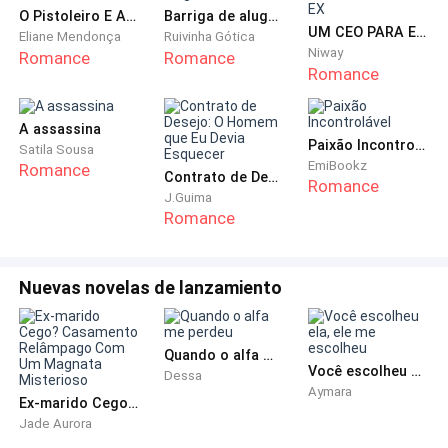
o meu noivo que morreu a caminho do altar. Fui eu
O Pistoleiro E A Secretária Grávida
Barriga de aluguel do CEO
que tive que enterrá-lo, quando éramos para estar a
UM CEO PARA ESQUECER O MEU EX
Eliane Mendonça
Ruivinha Gótica
Niway
Romance
Romance
caminho da lua de mel que tanto sonhamos.
Romance
Senti um nó na garganta, e lágrimas se empoçarem
A assassina
nos meus olhos.
Paixão Incontrolável
Satila Sousa
EmiBookz
Romance
Contrato de Desejo: O Homem que Eu Devia Esquecer
— Ele era o meu melhor amigo! E você foi tudo o que
Romance
J.Guima
restou dele na minha vida, e não vou me permitir
Romance
perder você também! — falou no mesmo tom. — Por
favor, Emily… Reaja. Da próxima vez, talvez eu não
Nuevas novelas de lanzamiento
chegue aqui a tempo de tirar comprimidos da sua
goela. Não faça isso comigo.
Quando o alfa me perdeu
Engoli em seco, abaixando a cabeça. Eu ter feito isso
Você escolheu ela, ele me escolheu
Dessa
comigo mesma ainda me gerava certa vergonha.
Aymara
Ex-marido Cego? Casamento Relâmpago Com Um Magnata Misterioso
Jade Aurora
— Estou indo nas sessões de terapia. Isso não vai