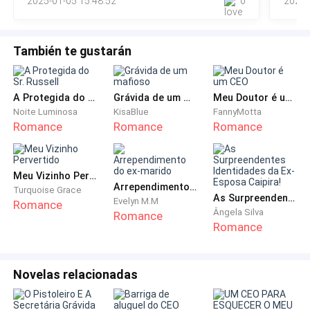
2025-01-05 15:48:52
0
2024-
tão linda!Os seus olhos eram brilhantes e algo ne
andares de escada, usando salto alto. Você podia
mudar para um prédio com elevador.
También te gustarán
Fechei a porta e sentei-me no sofá.
A Protegida do Sr. Russell
Grávida de um mafioso
Meu Doutor é um CEO
— Desculpe, não tenho nada para te oferecer que não
Noite Luminosa
KisaBlue
FannyMotta
seja o resto de yakisoba de ontem e gim. — Forcei
Romance
Romance
Romance
outro sorriso.
Beth olhou-me com piedade, quase derramando pelos
Meu Vizinho Pervertido
Arrependimento do ex-marido
Turquoise Grace
olhos, e sentou-se na poltrona à minha frente.
As Surpreendentes Identidades da Ex-Esposa Caipira!
Evelyn M.M
Romance
Ângela Silva
Romance
Romance
— Eu te amo! E não aguento mais ver você nesse
estado deplorável. Noah não ia gostar disso. Sei que
dói, mas não pode se permitir afundar outra vez.
Novelas relacionadas
— Eu posso, sim! — disse um pouco impaciente. — Foi