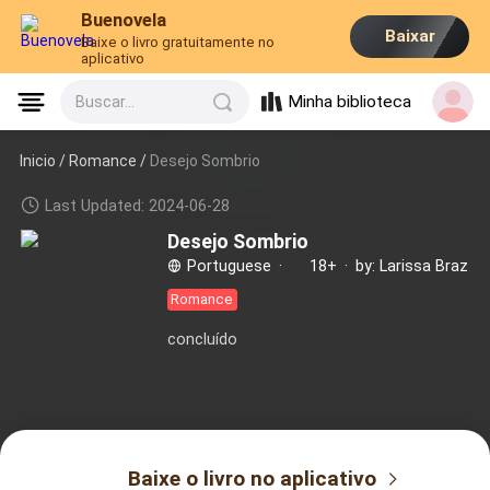
Buenovela
Baixar
Baixe o livro gratuitamente no
aplicativo
Minha biblioteca
Buscar...
Inicio /
Romance
/
Desejo Sombrio
Last Updated: 2024-06-28
Desejo Sombrio
Portuguese
·
18+
·
by: Larissa Braz
Romance
concluído
Baixe o livro no aplicativo