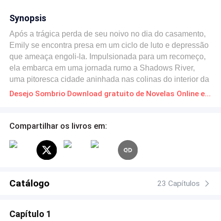
Synopsis
Após a trágica perda de seu noivo no dia do casamento,
Emily se encontra presa em um ciclo de luto e depressão
que ameaça engoli-la. Impulsionada para um recomeço,
ela embarca em uma jornada rumo a Shadows River,
uma pitoresca cidade aninhada nas colinas do interior da
Virgínia. Seu refúgio é a mansão Whitewood, uma
Desejo Sombrio Download gratuito de Novelas Online em PDF
majestosa residência do século XIX, mergulhada em
segredos que aguardam pacientemente para serem
desvendados. Enquanto assume o trabalho de restaurá-
Compartilhar os livros em:
la, o seu caminho se cruza ao de Jake, um jovem zelador
que é tão misterioso quanto própria a casa. Seu olhar
hipnotizante e charme inegável atrai Emily de modo
avassalador, mas à medida que os dois se aproximam,
segredos sombrios emergem das sombras da mansão,
Catálogo
23 Capítulos
lançando dúvidas sobre a sanidade de Emily. "Desejo
Sombrio" é uma história de paixão e mistério que levará
Capítulo 1
você a uma jornada inesquecível, onde as fronteiras entre