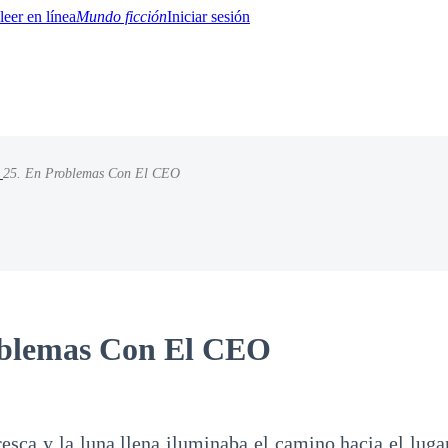
Mundo ficción
Iniciar sesión
/
25. En Problemas Con El CEO
BTQ+
YA/TEEN
Paranormal
Misterio/Thriller
Oriental
Juegos
Historia
MM
oblemas Con El CEO
esca y la luna llena iluminaba el camino hacia el luga