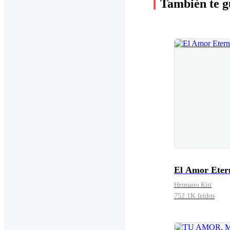
También te g
El Amor Eter
Hermano Kiri
752.1K leídos