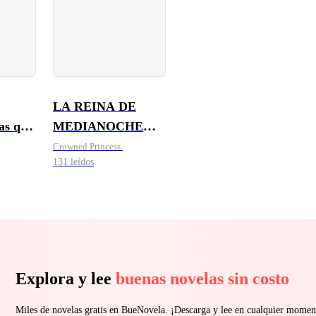
LA REINA DE
ías que
MEDIANOCHE
DEL
Crowned Princess.
131 leídos
MULTIMILLONARIO
Explora y lee
buenas novelas sin costo
Miles de novelas gratis en BueNovela. ¡Descarga y lee en cualquier momen