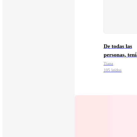
De todas las
personas, ten
ser tú
Tiana
105 leídos