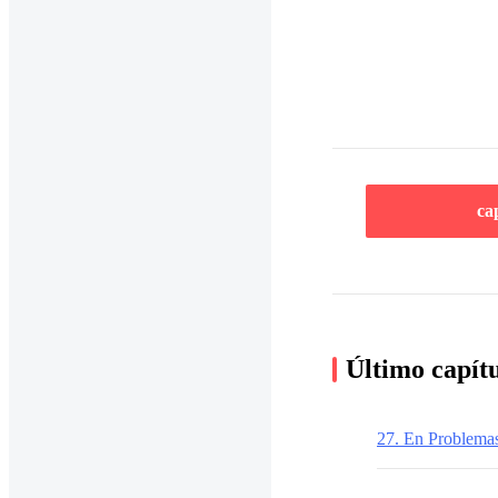
ca
Último capít
27. En Problem