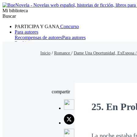
Mi biblioteca
Buscar
PARTICIPA Y GANA
Concurso
Para autores
Recompensas de autores
Para autores
Ranking
Navegar
Inicio
/
Romance
/
Dame Una Oportunidad, ExEsposa 
Novelas
Cuentos Cortos
Todos
Romance
Hombre lobo
Mafia
Sistema
Fantasía
Urbano
LG
compartir
25. En Pr
La noche estaba fr