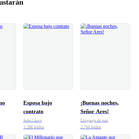
ustarán
no
Esposa bajo
¡Buenas noches,
contrato
Señor Ares!
Jeda Clavo
Lenguaje de paz
1.2M leídos
2.7M leídos