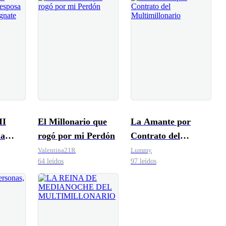
MI
El Millonario que
La Amante por
a
rogó por mi Perdón
Contrato del
 para
Multimillonario
Valentina21R
Lummy
64 leídos
97 leídos