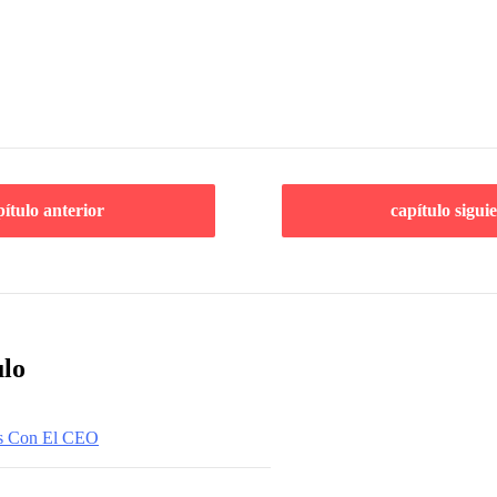
pítulo anterior
capítulo sigui
ulo
as Con El CEO