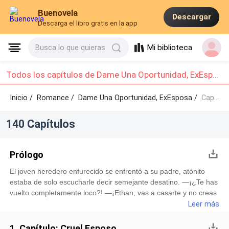
Buenovela
Descargar
Descarga el libro gratis en la app
Mi biblioteca
Busca lo que quieras
Todos los capítulos de Dame Una Oportunidad, ExEsposa : Capítulo 1 - Capítulo 10
Inicio /
Romance
/
Dame Una Oportunidad, ExEsposa /
Capítulo 1 - Capítulo 10
140 Capítulos
Prólogo
El joven heredero enfurecido se enfrentó a su padre, atónito
estaba de solo escucharle decir semejante desatino. —¡¿Te has
vuelto completamente loco?! —¡Ethan, vas a casarte y no creas
que me voy a retractar! —lo igualó —. Todo este tiempo he
Leer más
permitido que hagas lo que te venga en gana, pero ya estoy
cansado de lo mismo, ¡Es una vergüenza verte en los tabloides
1. Capítulo: Cruel Esposo