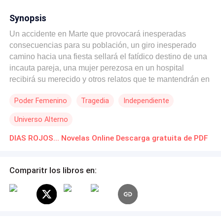
Synopsis
Un accidente en Marte que provocará inesperadas
consecuencias para su población, un giro inesperado
camino hacia una fiesta sellará el fatídico destino de una
incauta pareja, una mujer perezosa en un hospital
recibirá su merecido y otros relatos que te mantendrán en
vilo y al borde de tu asiento de la mano del genial
Poder Femenino
Tragedia
Independiente
Demian Faust.
Universo Alterno
DIAS ROJOS... Novelas Online Descarga gratuita de PDF
Comparitr los libros en: