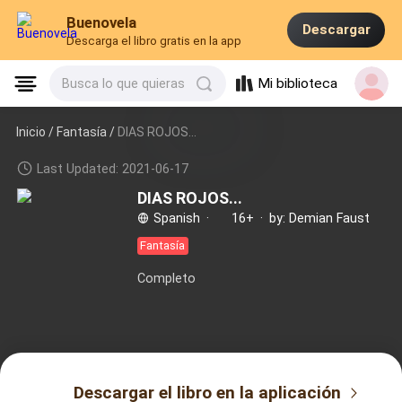
Buenovela
Descargar
Descarga el libro gratis en la app
Mi biblioteca
Busca lo que quieras
Inicio /
Fantasía
/
DIAS ROJOS...
Last Updated: 2021-06-17
DIAS ROJOS...
Spanish
·
16+
·
by: Demian Faust
Fantasía
Completo
Descargar el libro en la aplicación