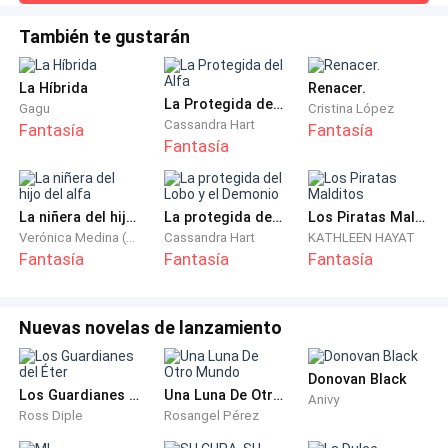
humanos en un planeta entero.
También te gustarán
El comando de la misión se encontraba bajo la
autoridad del capitán Watson, estadounidense y
La Híbrida
Renacer.
La Protegida del Alfa
máxima autoridad en la base, un sujeto ególatra,
Gagu
Cristina López
Cassandra Hart
Fantasía
Fantasía
narcisista y grosero, que no tenía ningún don de
Fantasía
liderazgo. Watson frecuentemente prorrumpía en
histéricos regaños en forma de gritos con los que
humillaba a todos sus subalternos, reclamaba
La niñera del hijo del alfa
La protegida del Lobo y el Demonio
Los Piratas Malditos
frenéticamente ante el más mínimo error, e incluso se
Verónica Medina (Nashell1D)
Cassandra Hart
KATHLEEN HAYAT
Fantasía
Fantasía
Fantasía
enfadaba sin sentido por faltas imaginarias. Nunca
dudaba en utilizar apelativos ofensivos y en
establecer castigos injustos, al mismo tiempo que él
Nuevas novelas de lanzamiento
era un holgazán e incompetente que denigraba a los
demás como una forma de autodefensa. Sobra decir
Donovan Black
que era muy odiado por todos, pero no tenían más
Los Guardianes del Éter
Una Luna De Otro Mundo
Anivy
Ross Diple
Rosangel Pérez
opción que aguantarlo hasta el final de la misión.