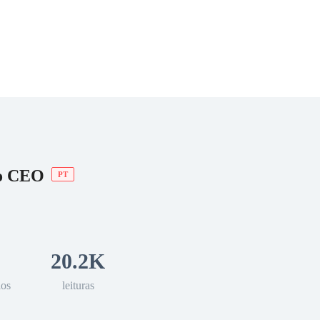
 Romance
Sci-Fi
Guerra
Otros
do CEO
PT
20.2K
los
leituras