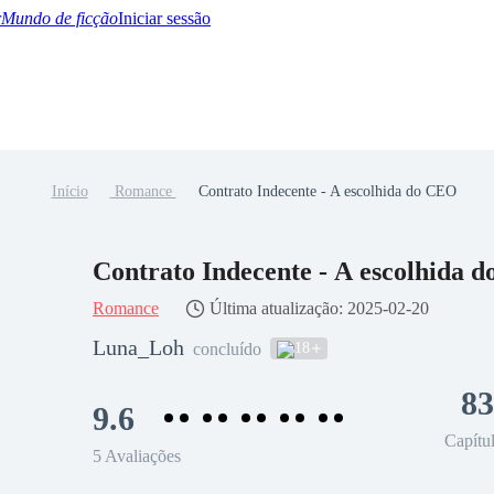
Mundo de ficção
Iniciar sessão
Início
Romance
Contrato Indecente - A escolhida do CEO
BTQ+
YA/TEEN
Paranormal
Misterio/Thriller
Oriental
Juegos
Historia
MM
Contrato Indecente - A escolhida 
Romance
Última atualização: 2025-02-20
Luna_Loh
18
concluído
83
9.6
Capítu
5 Avaliações