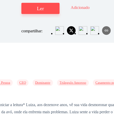
Adicionado
Ler
compartilhar:
 Pessoa
CEO
Dominante
Triângulo Amoroso
Casamento po
e iniciar a leitura* Luiza, aos dezenove anos, vê sua vida desmoronar q
sa da avó, onde ela enfrenta mais problemas. Luiza sente a vida perder 