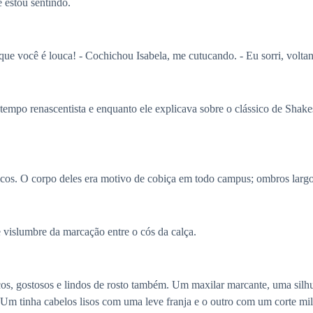
 estou sentindo.
que você é louca! - Cochichou Isabela, me cutucando. - Eu sorri, voltan
o tempo renascentista e enquanto ele explicava sobre o clássico de Shak
cos. O corpo deles era motivo de cobiça em todo campus; ombros largo
 vislumbre da marcação entre o cós da calça.
cos, gostosos e lindos de rosto também. Um maxilar marcante, uma silhue
m tinha cabelos lisos com uma leve franja e o outro com um corte mili