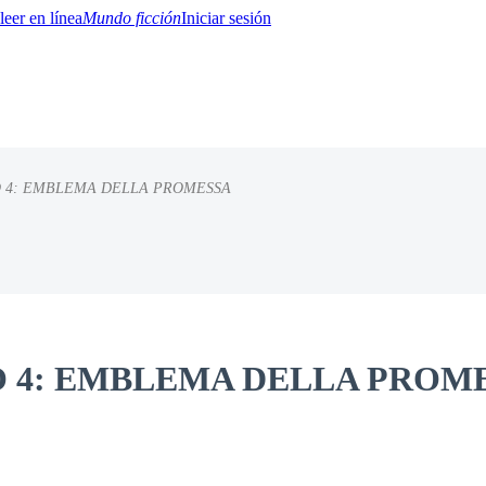
Mundo ficción
Iniciar sesión
O 4: EMBLEMA DELLA PROMESSA
BTQ+
YA/TEEN
Paranormal
Misterio/Thriller
Oriental
Juegos
Historia
MM
O 4: EMBLEMA DELLA PROM