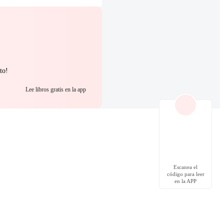
to!
Lee libros gratis en la app
Escanea el
código para leer
en la APP