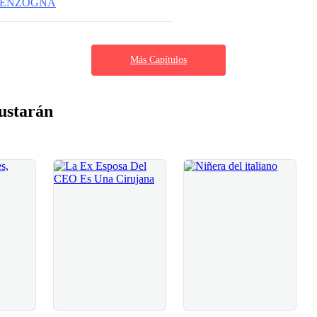
 MENZOGNA
Más Capítulos
ustarán