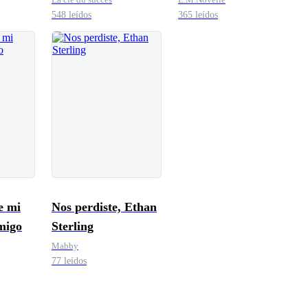
548 leídos
365 leídos
e mi
Nos perdiste, Ethan
migo
Sterling
Mabby
77 leídos