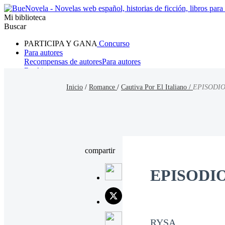
Mi biblioteca
Buscar
PARTICIPA Y GANA
Concurso
Para autores
Recompensas de autores
Para autores
Ranking
Navegar
Inicio
/
Romance
/
Cautiva Por El Italiano /
EPISODI
Novelas
Cuentos Cortos
Todos
Romance
Hombre lobo
Mafia
Sistema
Fantasía
Urbano
LG
compartir
EPISODI
RYSA