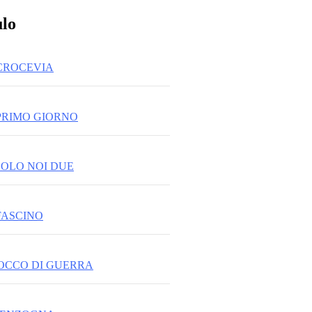
ulo
 CROCEVIA
 PRIMO GIORNO
 SOLO NOI DUE
 FASCINO
TOCCO DI GUERRA