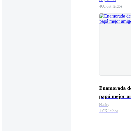
460.6K leídos
Enamorada d
papá mejor a
Hushy
1.0K leídos