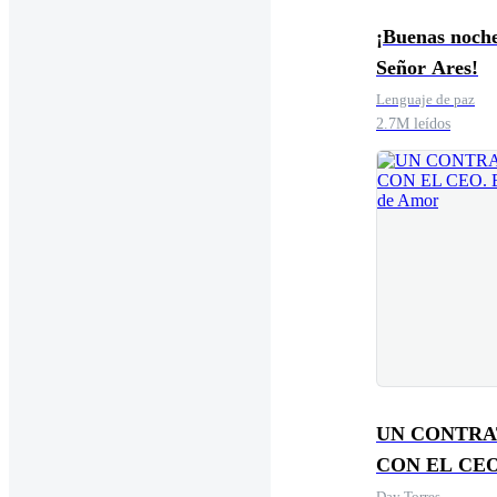
¡Buenas noche
Señor Ares!
Lenguaje de paz
2.7M leídos
UN CONTR
CON EL CEO
Engaños de 
Day Torres