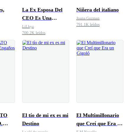
s,
La Ex Esposa Del
Niñera del italiano
CEO Es Una
Joana Guzman
791.1K leídos
Cirujana
LiLhyz
700.2K leídos
ATO
El tío de mi ex es mi
El Multimillonario
.
Destino
que Creí que Era un
Amor
Gigoló
La clé du succès
E.M.Novelle