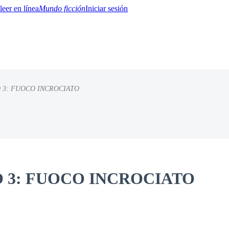
Mundo ficción
Iniciar sesión
 3: FUOCO INCROCIATO
BTQ+
YA/TEEN
Paranormal
Misterio/Thriller
Oriental
Juegos
Historia
MM
O 3: FUOCO INCROCIATO