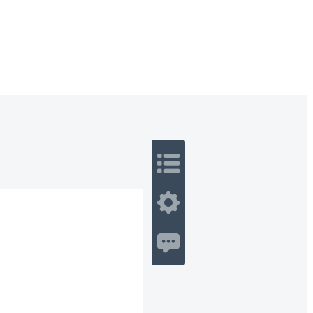
 Romance
Sci-Fi
Guerra
Otros