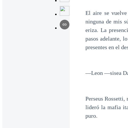
El aire se vuelve
ninguna de mis sú
eriza. La presenc
pasos adelante, l
presentes en el de
—Leon —sisea Davi
Perseus Rossetti, 
lideró la mafia i
puro.