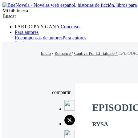
Mi biblioteca
Buscar
PARTICIPA Y GANA
Concurso
Para autores
Recompensas de autores
Para autores
Ranking
Navegar
Inicio
/
Romance
/
Cautiva Por El Italiano /
EPISODIO
Novelas
Cuentos Cortos
Todos
Romance
Hombre lobo
Mafia
Sistema
Fantasía
Urbano
LG
compartir
EPISODI
RYSA