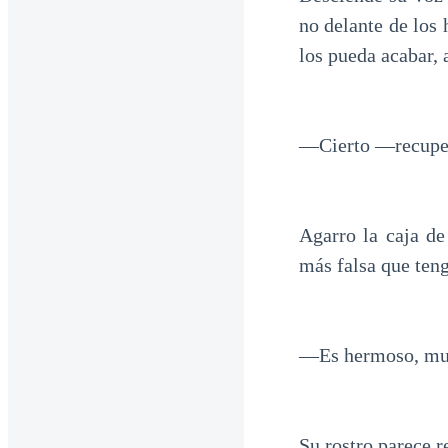
no delante de los
los pueda acabar, 
—Cierto —recuper
Agarro la caja de
más falsa que ten
—Es hermoso, much
Su rostro parece r