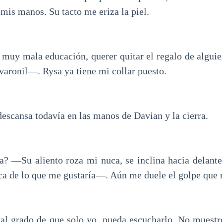
mis manos. Su tacto me eriza la piel.
muy mala educación, querer quitar el regalo de algui
varonil—. Rysa ya tiene mi collar puesto.
escansa todavía en las manos de Davian y la cierra.
? —Su aliento roza mi nuca, se inclina hacia delante
ca de lo que me gustaría—. Aún me duele el golpe que 
al grado de que solo yo, pueda escucharlo. No muest