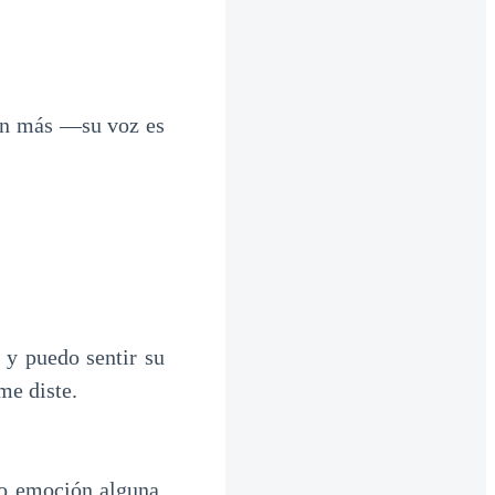
en más —su voz es
 y puedo sentir su
me diste.
ro emoción alguna,