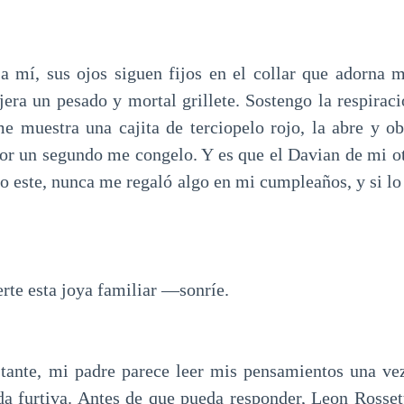
a mí, sus ojos siguen fijos en el collar que adorna m
jera un pesado y mortal grillete. Sostengo la respirac
me muestra una cajita de terciopelo rojo, la abre y 
 Por un segundo me congelo. Y es que el Davian de mi ot
o este, nunca me regaló algo en mi cumpleaños, y si lo
e esta joya familiar —sonríe.
stante, mi padre parece leer mis pensamientos una ve
da furtiva. Antes de que pueda responder, Leon Rossett