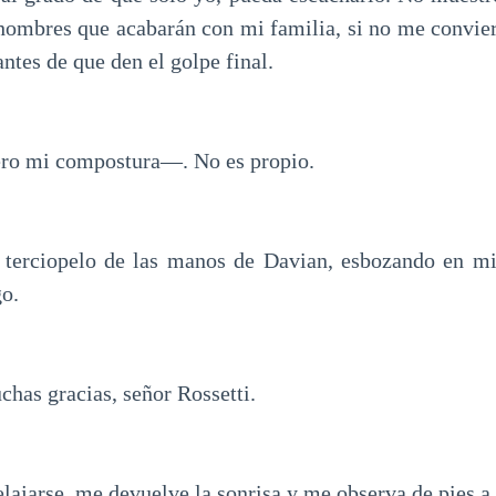
 hombres que acabarán con mi familia, si no me convie
antes de que den el golpe final.
o mi compostura—. No es propio.
 terciopelo de las manos de Davian, esbozando en mi 
go.
as gracias, señor Rossetti.
elajarse, me devuelve la sonrisa y me observa de pies a