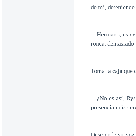
de mí, deteniendo 
—Hermano, es de 
ronca, demasiado 
Toma la caja que d
—¿No es así, Rysa
presencia más cer
Desciende su voz 