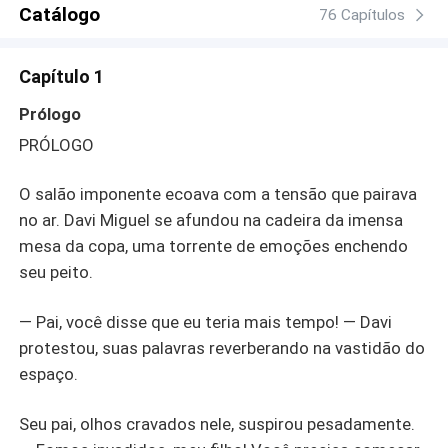
jornada internacional. Um objetivo os une: destruir Felipe
Catálogo
76 Capítulos
Lombardi, um homem misterioso com contas a acertar.
Em meio a reviravoltas surpreendentes, verdades ocultas
Capítulo 1
emergem, revelando que o verdadeiro marido de Maria
Júlia é alguém muito diferente. Nessa trama intensa e
Prólogo
emocionante, segredos profundos e um romance
PRÓLOGO
apaixonado colidem. Prepare-se para explorar cada
canto sombrio desta história e apaixonar-se por um
O salão imponente ecoava com a tensão que pairava
enredo que envolverá protagonistas e leitores em um
turbilhão de emoções.
no ar. Davi Miguel se afundou na cadeira da imensa
mesa da copa, uma torrente de emoções enchendo
seu peito.
— Pai, você disse que eu teria mais tempo! — Davi
protestou, suas palavras reverberando na vastidão do
espaço.
Seu pai, olhos cravados nele, suspirou pesadamente.