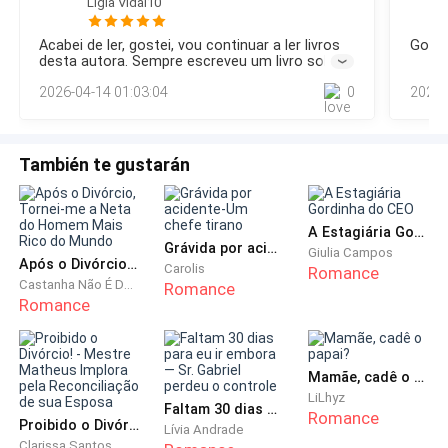
Lígia Vidal10
conseguindo dar bons conselhos a moça, que agora
mais aliviado, a amava demais para correr o risco de
começou a sair de dentro da casa, começou a conversar
perde-la por causa de um acordo entre máfias, mas
Acabei de ler, gostei, vou continuar a ler livros
Goste
com outras pessoas, vai na casa das meninas que moram
desta autora. Sempre escreveu um livro sobre
se essa era uma regra, ele precisava cumprir, e por
no condomínio, e virou a melhor amiga da pequena Lia. Luan
a Rose? e da Alice?
enquanto a moça não poderia saber a respeito
2026-04-14 01:03:04
0
2025-
tem trabalhado bastante, e se tornou o braço
daquilo.
También te gustarán
A sorveteria já estava fechando, a noite se
aproximava, então o beijo também foi mais intenso. O
rapaz sentia o seu corpo quente, só de saber que
A Estagiária Gordinha do CEO
naquele mesmo dia havia assinado aqueles papéis, e
Grávida por acidente-Um chefe tirano
Giulia Campos
Após o Divórcio, Tornei-me a Neta do Homem Mais Rico do Mundo
Carolis
Maria Júlia já era dele.
Romance
Castanha Não É Doce
Romance
Romance
Apertou mais forte a sua cintura, sentiu vontade de
aprofundar mais, pois o seu sangue corria agitado
pelo seu corpo, já era um homem... sentia desejos
Mamãe, cadê o papai?
LiLhyz
pela mulher que amava, estava pronto para tê-la por
Faltam 30 dias para eu ir embora — Sr. Gabriel perdeu o controle
Romance
Proibido o Divórcio! - Mestre Matheus Implora pela Reconciliação de sua Esposa
inteira, e também havia chegado o momento de
Lívia Andrade
Clarissa Santos