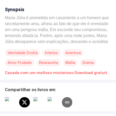
Synopsis
Maria Júlia é prometida em casamento a um homem que
secretamente ama, alheia ao fato de que ele é enredado
em uma perigosa máfia. Ele esconde seu compromisso,
temendo afastá-la. Porém, após uma noite juntos, Maria
Júlia desaparece sem explicações, deixando-o acreditar
que o amor foi perdido. O despertar dela ocorre em um
Identidade Oculta
Intenso
Aventura
hospital, onde sua memória é um enigma após um
misterioso acidente. Apresentando-se como Felipe
Amor Proibido
Reviravolta
Mafia
Drama
Lombardi, um homem narra sua vida, porém lacunas e
segredos sussurram que há mais a ser descoberto. Em
Casamento por Contrato
Casada com um mafioso misterioso Download gratuito de Novelas Online em PDF
meio a sonhos perturbadores e dúvidas sobre seu
marido, Maria Júlia é resgatada por Davi Miguel, um
soldado que a revela a verdade: o homem que ela
Compartilhar os livros em:
acreditava ser seu marido é um impostor, e a realidade é
mais complexa e perigosa do que imaginava.
Determinada a desvendar os enigmas que a cercam,
Maria Júlia une forças com Davi, embarcando em uma