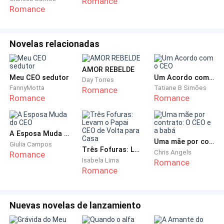
Romance
consumar o casamento, a jovem não sabia, mas até o
Romance
seu pai já havia permitido que o jovem a levasse para
a casa dele.
Novelas relacionadas
Mas, do nada um cliente entrou no local e se sentou
numa das mesinhas ainda postas, e ele demorou para
AMOR REBELDE
Meu CEO sedutor
Um Acordo com o CEO
perceber, e achou estranho a forma como o homem
Day Torres
FannyMotta
Tatiane B Simões
Romance
olhava para os dois, parecia com inveja do seu
Romance
Romance
relacionamento.
— Já estamos fechando, senhor! — ele falou ainda
A Esposa Muda do CEO
Uma mãe por contrato: O CEO e a babá
abraçado na cintura da Maria Júlia.
Giulia Campos
Três Fofuras: Levam o Papai CEO de Volta para Casa
Chris Angels
Romance
Isabela Lima
Romance
— Eu só vim para conhecer! — o cliente olhou no corpo
Romance
de Maria Júlia de cima embaixo tempo superior ao
necessário.
Nuevas novelas de lanzamiento
Quando o rapaz iria reclamar, o cliente simplesmente