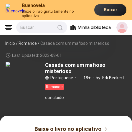
Buenovela
Baixar
Baixe o livro gratuitamente no
aplicativo
Minha biblioteca
Buscar...
Inicio /
Romance
/
Casada com um mafioso misterioso
Last Updated: 2023-08-01
Casada com um mafioso
misterioso
Portuguese
·
18+
·
by: Edi Beckert
Romance
concluído
Baixe o livro no aplicativo