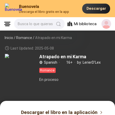
Buenovela
Descargar
Descarga el libro gratis en la app
Mi biblioteca
Busca lo que quieras
Inicio /
Romance
/
Atrapado en mi Karma
Last Updated: 2025-05-08
Atrapado en mi Karma
Spanish
·
16+
·
by: LerierD'Lex
Romance
En proceso
Descargar el libro en la aplicación