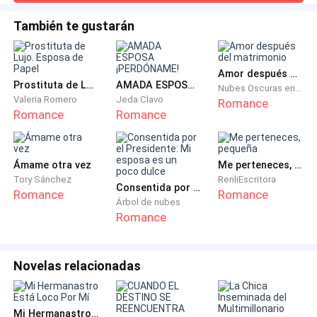
te acerques. Solo observa. Entendido. Corté antes de
acaba de conocer.
recibir respuesta. Me dolía el orgullo. Me dolía la traición.
También te gustarán
Pero más que
—¿Qué?— intento contestar, aunque las palabras se
me atascan en la garganta.
Amor después del matrimonio
Prostituta de Lujo. Esposa de Papel
AMADA ESPOSA ¡PERDÓNAME!
Nubes Oscuras en Retorno
Alrededor, algunos chicos comienzan a reírse, y el
Valeria Romero
Jeda Clavo
Romance
dolor en mi pecho se intensifica.
Romance
Romance
—Vamos, Derian, no seas tan duro. Parece nueva.—
Ámame otra vez
Me perteneces, pequeña
dice uno de los chicos.
Tory Sánchez
RenliEscritora
Consentida por el Presidente: Mi esposa es un poco dulce
Romance
Romance
—Joder, una nueva más en el salón. Y huele a cerdo.—
Árbol de nubes
Romance
exclama Derian, seguido de una risa cruel.
Mi cuerpo se paraliza aún más, sin saber qué hacer o
Novelas relacionadas
cómo reaccionar. Nunca había experimentado este
tipo de dolor.
Mi Hermanastro Está Loco Por Mí