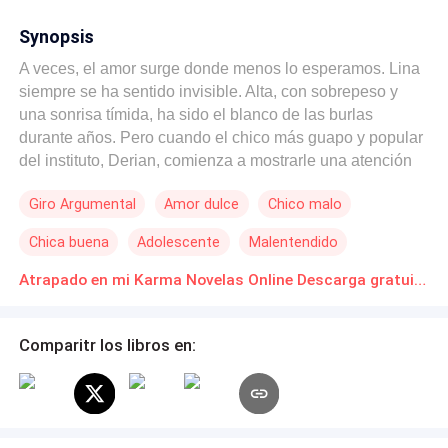
Synopsis
A veces, el amor surge donde menos lo esperamos. Lina
siempre se ha sentido invisible. Alta, con sobrepeso y
una sonrisa tímida, ha sido el blanco de las burlas
durante años. Pero cuando el chico más guapo y popular
del instituto, Derian, comienza a mostrarle una atención
inesperada, Lina no puede evitar dudar de sus
Giro Argumental
Amor dulce
Chico malo
intenciones. Después de todo, él siempre fue su
enemigo, alguien que la ridiculizaba sin piedad. Pero el
Chica buena
Adolescente
Malentendido
destino tiene otros planes. Tras un giro inesperado, los
dos se ven obligados a pasar más tiempo juntos, y lo que
Atrapado en mi Karma Novelas Online Descarga gratuita de PDF
comienza como una amistad, termina en una relación
marcada.
Comparitr los libros en: