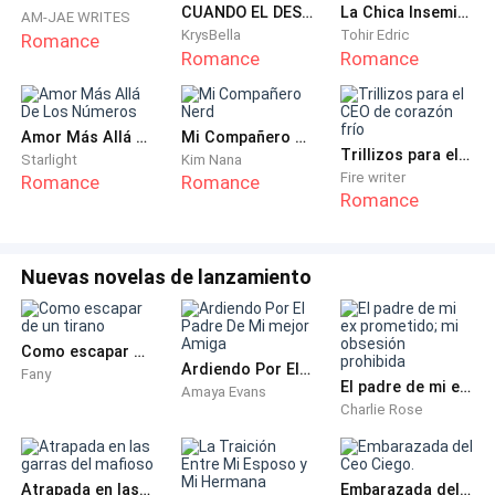
CUANDO EL DESTINO SE REENCUENTRA
La Chica Inseminada del Multimillonario
—Derian, ¿ya encontraste a tu nuevo juguete?— dice
AM-JAE WRITES
KrysBella
Tohir Edric
Romance
una chica con un cuerpo perfecto y un rostro bonito,
Romance
Romance
mientras se acerca a él y lo abraza, mirándome con
ojos llenos de juicio.
Amor Más Allá De Los Números
Mi Compañero Nerd
Trillizos para el CEO de corazón frío
—Suéltame, no me gusta que me toquen.— responde
Starlight
Kim Nana
Fire writer
Romance
Romance
Derian de manera tajante, apartando a la chica.
Romance
Me vuelvo, abro mi casillero y guardo mis
pertenencias rápidamente. Solo dejo mi libreta,
Nuevas novelas de lanzamiento
lapicera y algo de dinero. Me acerco a un asiento
vacío y trato de sentarme, pero, antes de hacerlo,
Como escapar de un tirano
Derian pone su pie en el escritorio de la butaca.
Ardiendo Por El Padre De Mi mejor Amiga
Fany
El padre de mi ex prometido; mi obsesión prohibida
Amaya Evans
Charlie Rose
—¿A dónde vas, cerdita? Este es mi lugar.— su voz es
un veneno que me cala hasta los huesos.
Atrapada en las garras del mafioso
Embarazada del Ceo Ciego.