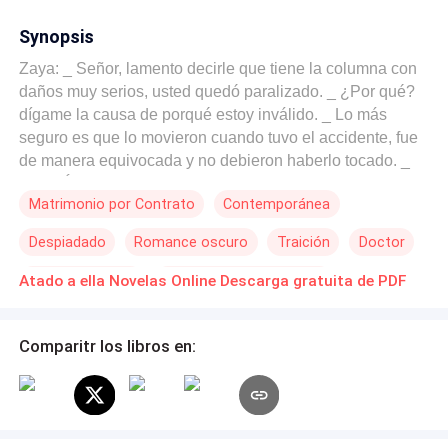
Synopsis
Zaya: _ Señor, lamento decirle que tiene la columna con
daños muy serios, usted quedó paralizado. _ ¿Por qué?
dígame la causa de porqué estoy inválido. _ Lo más
seguro es que lo movieron cuando tuvo el accidente, fue
de manera equivocada y no debieron haberlo tocado. _
¡¿QUIÉN ES EL RESPONSABLE DE ESTO?! _ Es ella _
Matrimonio por Contrato
Contemporánea
grito su prometida señalando en mi dirección _ a pesar
de que le dije que no lo hiciera. Yo me sorprendí y el
Despiadado
Romance oscuro
Traición
Doctor
hombre me quedó viendo con un odio profundo.
Alejandro: _Quiero que use sus contactos para que se le
De Odio al Amor
POV en primera persona
Atado a ella Novelas Online Descarga gratuita de PDF
niegue el empleo, que le cancelen una a una las
Identidad oculta
entrevistas. _ Pero Alejandro, no comprendo tu actitud,
por lo que leo de ella, es una excelente terapeuta. _ Ella
Comparitr los libros en:
me desgració la vida, estoy invalido por su culpa. _
Hágalo, no pienso que ella dañe a otras personas como
me daño a mí." Nota de la autora: la segunda temporada
de esta trilogía titulada Las herederas, ya se encuentra