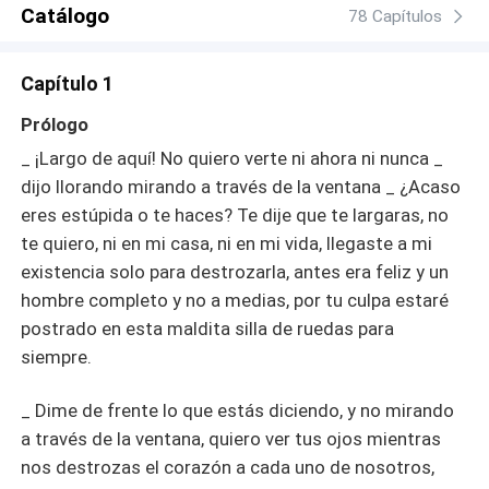
disponible, la pueden encontrar como Casado a él, el
Catálogo
78 Capítulos
corazón de la reina roja.
Capítulo 1
Prólogo
_ ¡Largo de aquí! No quiero verte ni ahora ni nunca _
dijo llorando mirando a través de la ventana _ ¿Acaso
eres estúpida o te haces? Te dije que te largaras, no
te quiero, ni en mi casa, ni en mi vida, llegaste a mi
existencia solo para destrozarla, antes era feliz y un
hombre completo y no a medias, por tu culpa estaré
postrado en esta maldita silla de ruedas para
siempre.
_ Dime de frente lo que estás diciendo, y no mirando
a través de la ventana, quiero ver tus ojos mientras
nos destrozas el corazón a cada uno de nosotros,