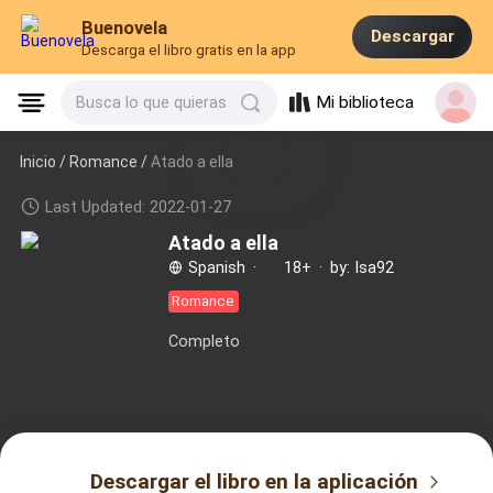
Buenovela
Descargar
Descarga el libro gratis en la app
Mi biblioteca
Busca lo que quieras
Inicio /
Romance
/
Atado a ella
Last Updated: 2022-01-27
Atado a ella
Spanish
·
18+
·
by: Isa92
Romance
Completo
Descargar el libro en la aplicación