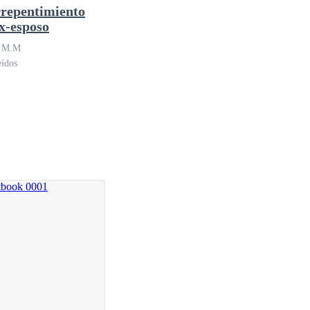
rrepentimiento
ex-esposo
a, su cabello estaba enmarañado, cubriéndole gran
n M.M
eídos
 redondos, firmes, perfectos, y yo me moría por
ase el aire, y notase una ligera mejoría en mis
 hermana, y se había quedado a dormir en mi