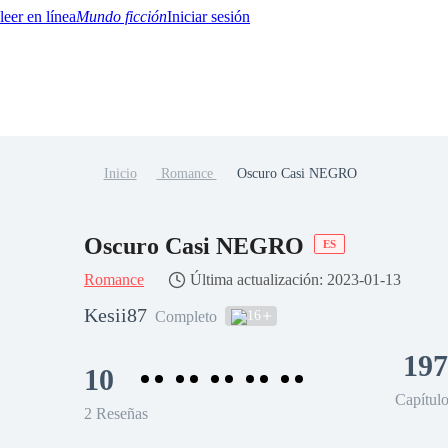
Mundo ficción
Iniciar sesión
Inicio
Romance
Oscuro Casi NEGRO
BTQ+
YA/TEEN
Paranormal
Misterio/Thriller
Oriental
Juegos
Historia
MM
Oscuro Casi NEGRO
ES
Romance
Última actualización: 2023-01-13
Kesii87
16
Completo
197
10
Capítul
2 Reseñas