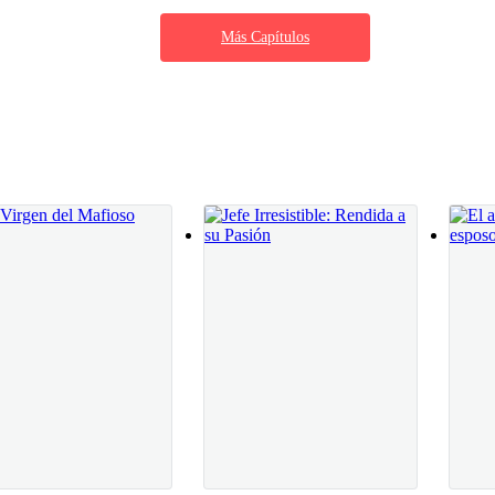
en el centro comercial, y ella se fue
Más Capítulos
cesitaba comprar ropa, pues la que tenía se le
probador, y la observé. Tan pronto como se
o eso nadie lo sabía, por supuesto, y no dejaría que nadie conociese es
 obvio que se le notaba que estaba
, ese tipo de chico amable, aventurero y romántico del que cualquier 
 mirando a su barriga, mientras
sta historia. Formaba parte del equipo en la universidad, y por las tarde
al, y no tenía otras metas.
rata en lo absoluto sobre mí, trata sobre ella, de cómo la encontré cuan
dos de la temporada, casi me caigo del susto al entrar en mi habitación
me en cada detalle de aquel cuadro que tanto se me apetecía, con el que
 a mi merced.