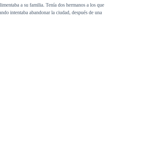
 alimentaba a su familia. Tenía dos hermanos a los que
uando intentaba abandonar la ciudad, después de una
os y la vi allí, en la piscina de mi casa, tomando el
l hermano pequeño de su mejor amiga. Siempre me
o ya no eran tan niño, tenía veintitrés años,
na chica diferente a cualquier otra de mi edad, o a
ntaba vestir de negro, pero a la vez sexy. Tenía una