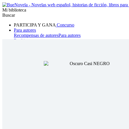
Mi biblioteca
Buscar
PARTICIPA Y GANA
Concurso
Para autores
Recompensas de autores
Para autores
Ranking
Navegar
Novelas
Cuentos Cortos
Todos
Romance
Hombre lobo
Mafia
Sistema
Fantasía
Urbano
LG