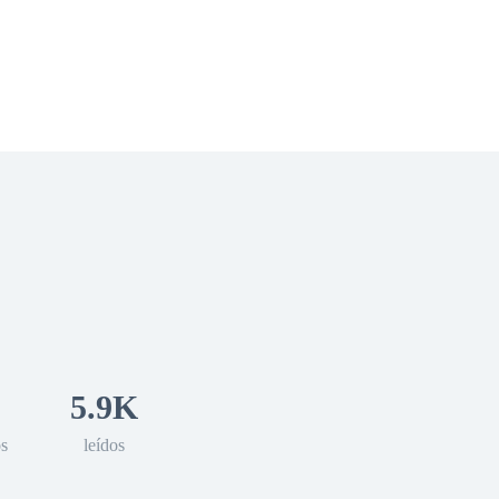
 Romance
Sci-Fi
Guerra
Otros
5.9K
os
leídos