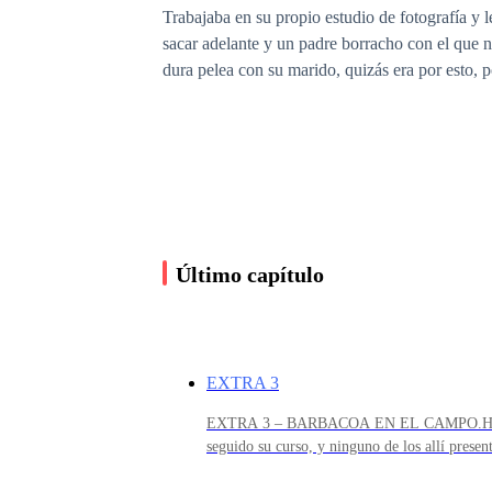
Trabajaba en su propio estudio de fotografía y l
sacar adelante y un padre borracho con el que 
dura pelea con su marido, quizás era por esto, 
Ella me gusta desde hace mucho, creo que empezó
sol junto a mi hermana.
Mi hermana y ella eran muy amigas, por eso si
Último capítulo
trataba como justo eso, era el hermano pequeño 
mientras ella casi me pasaba diez años. Pero no 
EXTRA 3
Tenía a miles de chicos alrededor, por supuesto, 
EXTRA 3 – BARBACOA EN EL CAMPO.Habían 
cualquier otra que hubiese conocido con anterio
seguido su curso, y ninguno de los allí presen
forma de ser demasiado complicada, eso lo sabí
años atrás.Ron ya no era aquel crío inocente 