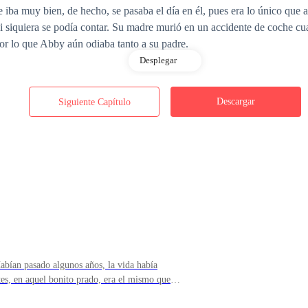
e iba muy bien, de hecho, se pasaba el día en él, pues era lo único que
ni siquiera se podía contar. Su madre murió en un accidente de coche c
por lo que Abby aún odiaba tanto a su padre.
Desplegar
 a gustarme cuando volví de las vacaciones de verano en casa de mis tí
Descargar
Siguiente Capítulo
empre me mantuve al margen, era obvio que ella nunca se fijaría en e
de su amiga, tan sólo era un niño. Pero lo cierto es que en aquel moment
me importaba, ella era preciosa.
no era la típica chica de la que los chicos suelen enamorarse, ella era u
pasado algunos años, la vida había
ridad. Para empezar, vestía de forma extravagante, y algo heavy, le enca
tes, en aquel bonito prado, era el mismo que
a bien.
que hacía música para evadirse de los