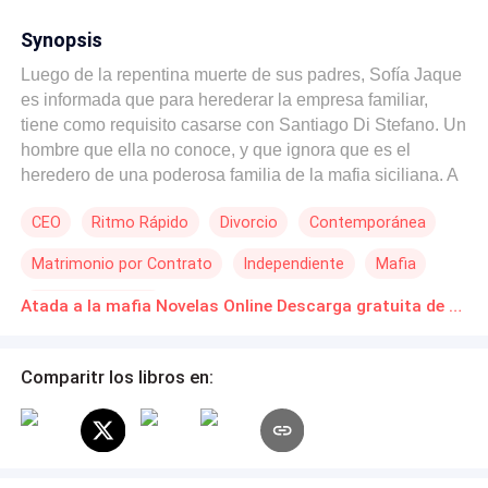
Synopsis
Luego de la repentina muerte de sus padres, Sofía Jaque
es informada que para herederar la empresa familiar,
tiene como requisito casarse con Santiago Di Stefano. Un
hombre que ella no conoce, y que ignora que es el
heredero de una poderosa familia de la mafia siciliana. A
pesar de ir contra sus principios, Sofía acepta ese
CEO
Ritmo Rápido
Divorcio
Contemporánea
casamiento, solo para recibir lo que le corresponde. No
sabiendo que comenzará un lento descenso hacia el
Matrimonio por Contrato
Independiente
Mafia
peligroso mundo al que él pertenece, y subiéndose en un
juego de pasión que le evitará alejarse de él.
Romance oscuro
Atada a la mafia Novelas Online Descarga gratuita de PDF
Comparitr los libros en: