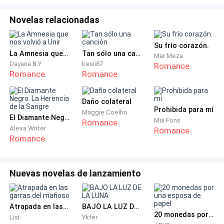
adelante. Así que al apoyar la mano en el pomo de la
Novelas relacionadas
puerta cierra sus ojos, esperando que sus años
estudiando psicología brinden frutos en ese omento
Su frío corazón.
que podría determinar todo su futuro.
La Amnesia que nos volvió a Unir
Tan sólo una canción
Mar Meza
Dayana B.Y
kesii87
Romance
—¡Señorita Sofía… qué sorpresa! En verdad en nombre
Romance
Romance
de toda la junta le brindamos nuestro más sentido
pésame, sin embargo me temo que deberá hallar otro
Daño colateral
lugar para llevar adelante su duelo ya que aquí
Prohibida para mí
Maggie Coelho
El Diamante Negro. La Herencia de la Sangre
Mia Fons
Romance
estamos en medio de una reunión importante —
Alexa Writer
Romance
declara un hombre alto de mirada fría y cabello
Romance
blanco.
Nuevas novelas de lanzamiento
—Realmente mucho que realmente sientan sus
muertes, Alejandro, sobre todo cuando ni siquiera han
esperado a que los entierren para saltar como hienas
Atrapada en las garras del mafioso
BAJO LA LUZ DE LA LUNA
a la empresa para apoderarse de ella —reclama la
20 monedas por una esposa de papel
Lisi
Ykfer