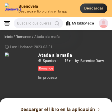
Buenovela
Descargar
Descarga el libro gratis en la app
Mi biblioteca
Busca lo que quieras
Inicio /
Romance
/
Atada a la mafia
Last Updated: 2023-03-31
Atada a la mafia
Spanish
·
16+
·
by: Berenice Darwen
Romance
En proceso
Descargar el libro en la aplicación