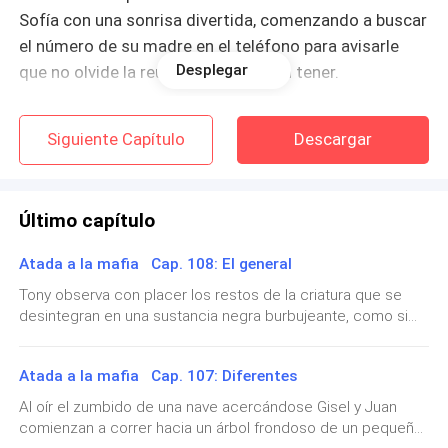
Sofía con una sonrisa divertida, comenzando a buscar
el número de su madre en el teléfono para avisarle
Desplegar
que no olvide la reunión que parecen tener.
—Sus padres han te-tenido un terrible accidente de
Siguiente Capítulo
Descargar
auto en la ruta, ellos… murieron en el acto por el
impacto, o al menos es lo que me han informado de la
clínica —informa Guadalupe hablando tan rápido que
Último capítulo
por un momento cree que su jefa no le entendió
siquiera una palabra.
Atada a la mafia Cap. 108: El general
Tony observa con placer los restos de la criatura que se
—¿M-mis… mis padres… muertos? —balbucea la mujer
desintegran en una sustancia negra burbujeante, como si
sintiendo como un temblor comienza a apoderarse de
ese cuerpo entendiera que no pertenece a este mundo.
su cuerpo, haciéndole caer de sus manos el celular
Debe reconocer que si alguien allí arriba no se hubiera
Atada a la mafia Cap. 107: Diferentes
que resuena en el piso.
apiadado de él, el resultado hubiera sudo muy diferente.
Aunque en parte sabe que no debería sorprenderle, no es
Al oír el zumbido de una nave acercándose Gisel y Juan
la primera vez que es auxiliado milagrosamente, sabe bien
comienzan a correr hacia un árbol frondoso de un pequeño
Sofía tantea con la mano a su alrededor hasta lograr
que alguien allá arriba está ensañado en mantenerlo con