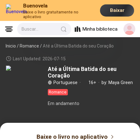
Buenovela
Baixar
Baixe o livro gratuitamente no
aplicativo
Minha biblioteca
Buscar...
Inicio /
Romance
/
Até a Última Batida do seu Coração
Last Updated: 2026-07-15
Até a Última Batida do seu
Coração
Portuguese
·
16+
·
by: Maya Green
Romance
Em andamento
Baixe o livro no aplicativo