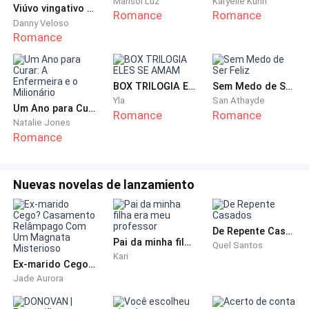
Marisol Luz
Karyelle Kuhn
namorado que era mais velho e já tinha terminado o
Viúvo vingativo e a Virgem: Uma nova chance para amar
Romance
Romance
Danny Veloso
ensino médio, todas as meninas ficaram com inveja
Romance
dela.
Na escola, ou em qualquer outro lugar eu sempre
BOX TRILOGIA ELES SE AMAM
Sem Medo de Ser Feliz
estava rodeada de seguranças, entendia que era uma
Yla
San Athayde
Um Ano para Curar: A Enfermeira e o Milionário
forma de "proteção" do meu pai para comigo, ele tinha
Romance
Romance
Natalie Jones
muitos inimigos, com certeza não queria me perder
Romance
para eles. Ainda me lembro de suas palavras quando
lhe perguntei sobre isso: " Todos, inclusive meus
Nuevas novelas de lanzamiento
inimigos, sabem, que o ponto fraco de um homem é a
família."
De Repente Casados
Meu irmão, Miguel, já foi sequestrado, mas resgatado
Pai da minha filha era meu professor
Quel Santos
depois de dois dias de guerra com o cartel rival, veio
Kari
Ex-marido Cego? Casamento Relâmpago Com Um Magnata Misterioso
sem um pedaço da orelha esquerda e o corpo cheio
Jade Aurora
de hematomas coloridos.