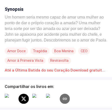
Synopsis
Um homem seria mesmo capaz de amar uma mulher ao
ponto de dar o próprio coração a amada? Uma mulher
teria sorte por ser tão amada ou azar por ser deixada?
John se apaixona por acidente pela mulher do chefe, e
planejam fugir juntos. Descobriremos se o amor de Paola
e John vencerá tudo e todos! Final feliz.
Amor Doce
Tragédia
Boa Menina
CEO
Amor à Primeira Vista
Reviravolta
Segundo Casamento
Até a Última Batida do seu Coração Download gratuito de Novelas Online em PDF
Compartilhar os livros em: