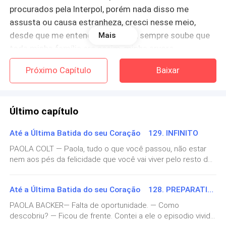
procurados pela Interpol, porém nada disso me
assusta ou causa estranheza, cresci nesse meio,
desde que me entendo por gente, sempre soube que
Mais
toda minha família era assim, minha arvore
genealógica era inteira de traficantes, El Chapo por
Próximo Capítulo
Baixar
exemplo, é primo do meu avô.
Eu nunca me envolvi com nada ilícito, nunca peguei
Último capítulo
uma arma ou cheguei perto de drogas, eles faziam
seus “serviços” fora das minhas vistas, jamais terei
Até a Última Batida do seu Coração 129. INFINITO
parte nesse meio. Meu pai, ainda bem, nos deu a
PAOLA COLT — Paola, tudo o que você passou, não estar
opção de seguir ou não com sua “profissão”.
nem aos pés da felicidade que você vai viver pelo resto da
vida. — Mónica apareceu atras de mim e me abraçou —
Juan Madero sempre teve cuidado para que nenhum
Amo você. Você merece o melhor. — Também te amo. —
Até a Última Batida do seu Coração 128. PREPARATIVOS
de nós dois presenciássemos coisas ruins. Os
Funguei. — Que a Santa Guadalupe a abençoe. Fechei os
olhos a coloquei a mão no peito. Virei para olhar novamente
“soldados” dele não entravam em casa, apenas alguns
PAOLA BACKER— Falta de oportunidade. — Como
o vestido lindo que eu usava. Ela havia escolhido comigo,
descobriu? — Ficou de frente. Contei a ele o episodio vivido
ficavam no jardim da mansão ou do lado de fora do
era um modelo simples, mas ao mesmo tempo luxuoso: