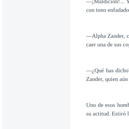
—¡Maldición!... 
con tono enfadado
—Alpha Zander, cr
caer una de sus co
—¿Qué has dicho? 
Zander, quien aún
Uno de esos hombr
su actitud. Estiró 