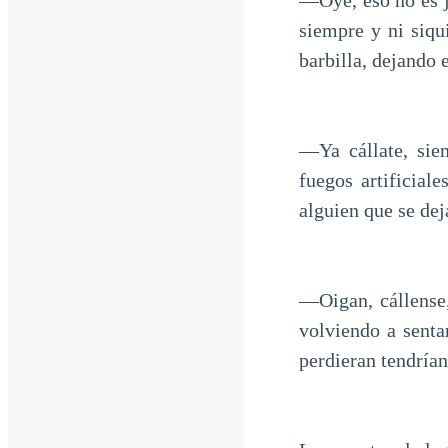
—Oye, eso no es ju
siempre y ni siqu
barbilla, dejando 
—Ya cállate, sie
fuegos artificial
alguien que se dej
—Oigan, cállense,
volviendo a senta
perdieran tendrían