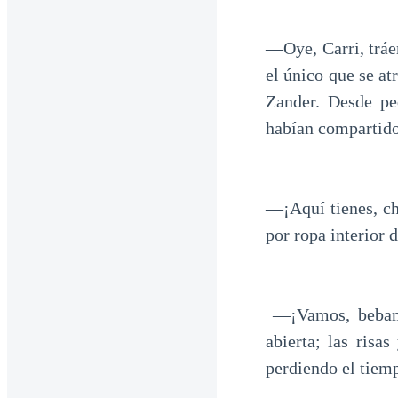
—Oye, Carri, tráe
el único que se at
Zander. Desde pe
habían compartido
—¡Aquí tienes, ch
por ropa interior 
—¡Vamos, bebamo
abierta; las risa
perdiendo el tiemp