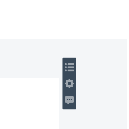
 Romance
Sci-Fi
Guerra
Otros