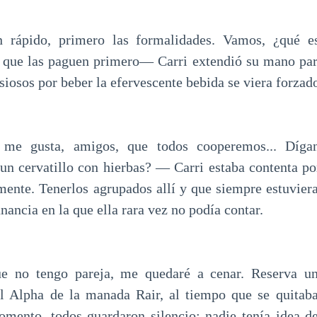
n rápido, primero las formalidades. Vamos, ¿qué e
s que las paguen primero— Carri extendió su mano par
siosos por beber la efervescente bebida se viera forzado
 me gusta, amigos, que todos cooperemos... Díga
 un cervatillo con hierbas? — Carri estaba contenta po
ente. Tenerlos agrupados allí y que siempre estuvier
nancia en la que ella rara vez no podía contar.
ue no tengo pareja, me quedaré a cenar. Reserva u
el Alpha de la manada Rair, al tiempo que se quitaba
mento, todos guardaron silencio; nadie tenía idea de