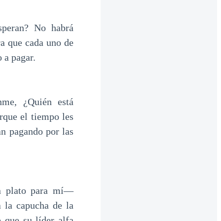
speran? No habrá
a que cada uno de
 a pagar.
nme, ¿Quién está
rque el tiempo les
an pagando por las
n plato para mí—
 la capucha de la
 que su líder alfa