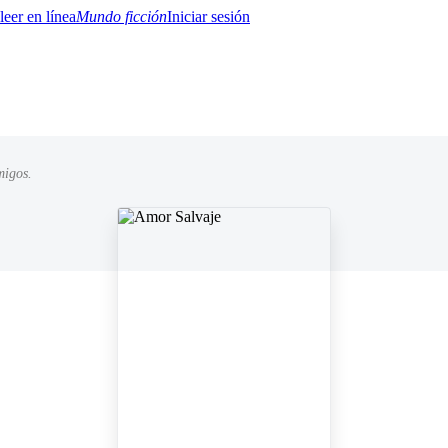
Mundo ficción
Iniciar sesión
migos.
BTQ+
YA/TEEN
Paranormal
Misterio/Thriller
Oriental
Juegos
Historia
MM