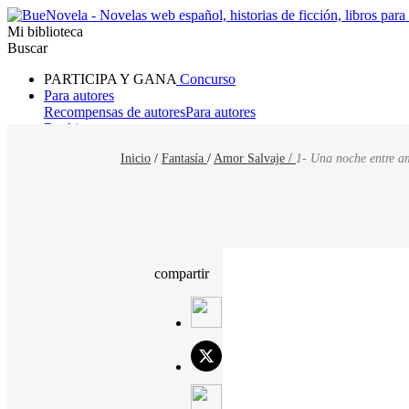
Mi biblioteca
Buscar
PARTICIPA Y GANA
Concurso
Para autores
Recompensas de autores
Para autores
Ranking
Navegar
Inicio
/
Fantasía
/
Amor Salvaje /
1- Una noche entre a
Novelas
Cuentos Cortos
Todos
Romance
Hombre lobo
Mafia
Sistema
Fantasía
Urbano
LG
compartir