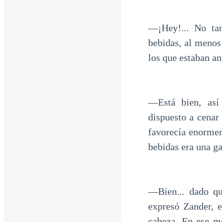
—¡Hey!... No ta
bebidas, al meno
los que estaban an
—Está bien, así
dispuesto a cenar
favorecía enormem
bebidas era una ga
—Bien... dado q
expresó Zander, 
cabeza. En ese mo