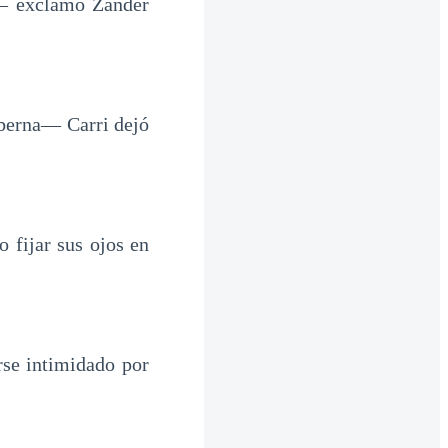
i— exclamó Zander
aberna— Carri dejó
 fijar sus ojos en
rse intimidado por