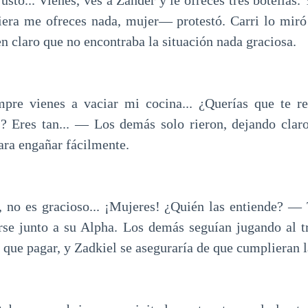
sto... Vienes, ves a Zander y le ofreces tres botellas.
iera me ofreces nada, mujer— protestó. Carri lo mir
en claro que no encontraba la situación nada graciosa.
mpre vienes a vaciar mi cocina... ¿Querías que te re
es? Eres tan... — Los demás solo rieron, dejando clar
ara engañar fácilmente.
 no es gracioso... ¡Mujeres! ¿Quién las entiende? —
rse junto a su Alpha. Los demás seguían jugando al t
 que pagar, y Zadkiel se aseguraría de que cumplieran l