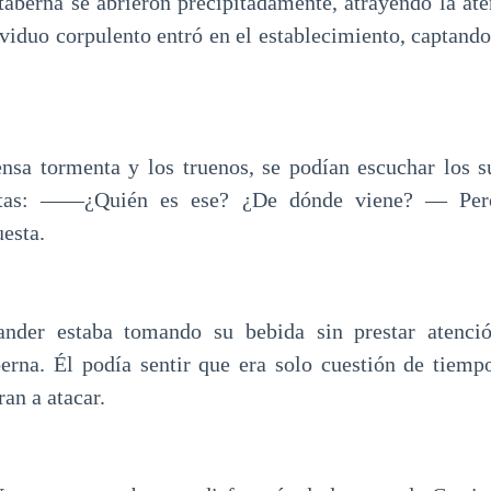
 taberna se abrieron precipitadamente, atrayendo la ate
ividuo corpulento entró en el establecimiento, captand
ensa tormenta y los truenos, se podían escuchar los su
ntas: ——¿Quién es ese? ¿De dónde viene? — Pero
esta.
ander estaba tomando su bebida sin prestar atenc
berna. Él podía sentir que era solo cuestión de tiemp
n a atacar.