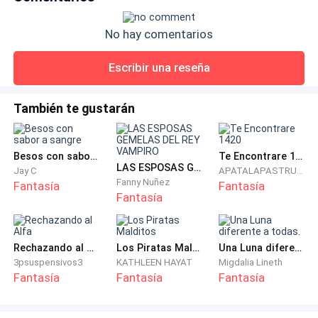
ambos lan
cuerpo.Nunca en mi vida viví algo como esto, pensó
anonadado.Edificios enteros caían impactados por
No hay comentarios
proyectiles ígneos, lanzados por el grupo de hechiceros.
Explosiones, sangre y extremidades por todos lados.«Esto
Escribir una reseña
no es solo un asedio, es una masacre» dijo Muerte.Dante
tragó con pesadez.—Es un genocidio… —contestó Dante—.
Piensa exterminar a los &aac
También te gustarán
Besos con sabor a sangre
Te Encontrare 1420
LAS ESPOSAS GEMELAS DEL REY VAMPIRO
Jay C
APATALAPASTRUKA
Fanny Nuñez
Fantasía
Fantasía
Fantasía
Rechazando al Alfa
Los Piratas Malditos
Una Luna diferente a todas.
3psuspensivos3
KATHLEEN HAYAT
Migdalia Lineth
Fantasía
Fantasía
Fantasía