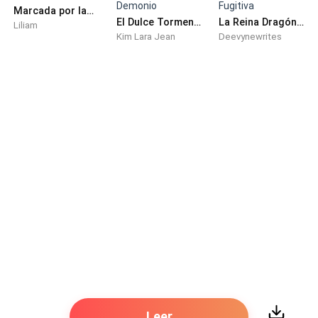
Marcada por las Bestias
El Dulce Tormento del Demonio
La Reina Dragón: La Novia Fugitiva
Liliam
Kim Lara Jean
Deevynewrites
Leer