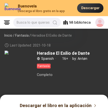
Buenovela
Descargar
Descarga el libro gratis en la app
Mi biblioteca
Busca lo que quieras
Inicio /
Fantasía
/
Heradise El Exilio de Dante
Last Updated: 2021-10-18
Heradise El Exilio de Dante
Spanish
·
16+
·
by: Antøn
Fantasía
Completo
Descargar el libro en la aplicación