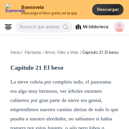
Buenovela
Descargar
Descarga el libro gratis en la app
Mi biblioteca
Busca lo que quieras
Inicio
/
Fantasía
/
Amor, Odio y Vida
/
Capitulo 21 El beso
Capitulo 21 El beso
La nieve cubría por completo todo, el panorama
era algo muy hermoso, ver árboles enormes
cubiertos por gran parte de nieve era genial,
emprendimos nuestro camino alertas de todo lo que
pasaba a nuestro alrededor, no sabíamos si había
roguers por estos lugares, o aún pero lobos o