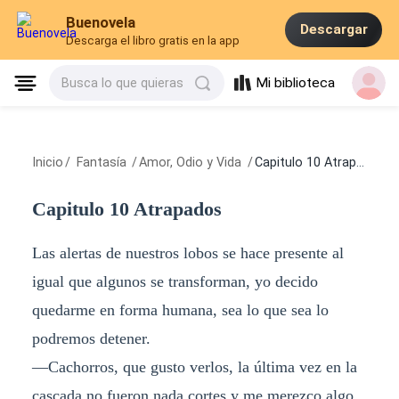
Buenovela
Descargar
Descarga el libro gratis en la app
Mi biblioteca
Busca lo que quieras
Inicio
/
Fantasía
/
Amor, Odio y Vida
/
Capitulo 10 Atrapados
Capitulo 10 Atrapados
Las alertas de nuestros lobos se hace presente al
igual que algunos se transforman, yo decido
quedarme en forma humana, sea lo que sea lo
podremos detener.
—Cachorros, que gusto verlos, la última vez en la
cascada no fueron nada cortes y me merezco algo