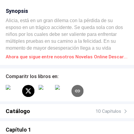
Synopsis
Alicia, está en un gran dilema con la pérdida de su
esposo en un trágico accidente. Se queda sola con dos
niños por los cuales debe ser valiente para enfrentar
múltiples pruebas en su camino a la felicidad. En su
momento de mayor desesperación llega a su vida
Maximiliano un hombre dominante que se cree el dueño
Ahora que sigue entre nosotros Novelas Online Descarga gratuita de PDF
de su vida. Inician una relación de amor y odio, entre
ellos que tratan de apagar por el bien de los niños. Ya
que este posesivo hombre no es solo su futuro amor si no
Comparitr los libros en:
también el tío de sus hijos. Y el hermano de su marido.
Catálogo
10 Capítulos
Capítulo 1