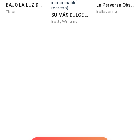
BAJO LA LUZ DE LA LUNA
La Perversa Obsesión de Adán
Asiente sin preguntar mis motivos. Porque no hay
Ykfer
Belladonna
SU MÁS DULCE VENGANZA. (El inimaginable regreso).
necesidad de hacerlo él conoce como es mi tía. Ahora
Betty Williams
que el dinero se acabó y quedamos con mis hijos
prácticamente en la calle estoy segura que ella
explotará.
Una vez más me dirá que soy una carga en su vida
como me lo repetía todos los días de mi vida desde
que tenía siete años.
Otra vez en mi vida me quedo sola con la diferencia
que está vez tengo por quien luchar mis pequeños
hijos. Por ellos seré valiente contra lo que se me
venga encima.
Horas después residencia Carbajal.