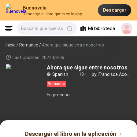
Buenovela
Descargar
Descarga el libro gratis en la app
Mi biblioteca
Busca lo que quieras
Inicio /
Romance
/
Ahora que sigue entre nosotros
Last Updated: 2024-08-06
Ahora que sigue entre nosotros
Spanish
·
18+
·
by: Francisca Acosta
Romance
En proceso
Descargar el libro en la aplicación