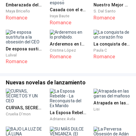
Tengo un título en asistencia legal, pero tengo tanto
Embarazada del idiota de mi ex
Nuestro Mejor Secreto
Casada con el enemigo de mi esposo
Maya Briceño
S. Dal Santo
tiempo de no ejercer que no me siento capaz de
Iraya Baute
Romance
Romance
realizar de nuevo ese trabajo.
Romance
Pero tendré que sacar fuerzas y valentía de dónde
sea para salir adelante con mis hijos.
Arderemos en lo prohibido.
La conquista de un corazón frio
De esposa sustituta a la obsesión del CEO
Cristina López
Paula C
Lulival
Romance
Romance
-Alicia, hija lamento mucho todo por lo que tendrás
Romance
que pasar sola. Pero te prometo que en todo lo
posible que pueda guardaré algo de dinero para
ustedes.
Nuevas novelas de lanzamiento
-Esta bien, señor Ortiz es muy considerado de su
Atrapada en las garras del mafioso
parte… también, quiero pedirle un favor si es posible.
CURVAS, SECRETOS Y UN CEO
Lisi
Puede mantener esto solo un tiempo en secreto, no
La Esposa Rebelde - La Reconquista del Ex Marido
Cruelia D’mon
Adrianex Avila
quiero que mi tía se enteré… ella, no tomara muy bien
está situación.