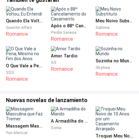
tinha vindo ver, se queria chamar a pessoa para fora,
Do outro lado, ele atendeu quase na mesma hora. A
avisando que lá dentro era sujo, que era melhor ele dizer
voz de Bento, naturalmente doce, veio pelo alto-
um nome e deixar que elas trouxessem a interna até ele.—
Quando Ela Voltou, Eu Entendi
Meu Noivo Substituto
falante com uma rouquidão estranha:
Me leva
Após o 88º Cancelamento do Casamento
Quentin Alfaro
Sabrina
Pedra Serena
Romance
Romance
Romance
— Meu Amor, o que foi?
— Você está na empresa? — Ela não respondeu à
Amor Tardio
Sozinha no Mundo
pergunta dele. Os olhos dela começaram a arder,
SS
O Que Vale a Pena, Mesmo no Fim dos Anos
Skytree
Romance
tomados por uma umidade discreta. Ela fingiu
SSS
Romance
Romance
naturalidade e soltou a frase como se fosse um
comentário qualquer.
Nuevas novelas de lanzamiento
— Tô, sim. — Do outro lado da linha, veio uma risada
baixa, seguida de um tom ainda mais gentil, quase
carinhoso demais. — Você já tá com saudade de mim,
A Armadilha do Marido
Massagem Masculina que Faz Tremer
né? Me perdoa. Hoje as coisas aqui ficaram meio
Sonia
Yuri Alencar
corridas. Eu sei que é chato pra você, mas espera só
Troquei Meu Noivo de 10 Anos por um Casamento Arranjado