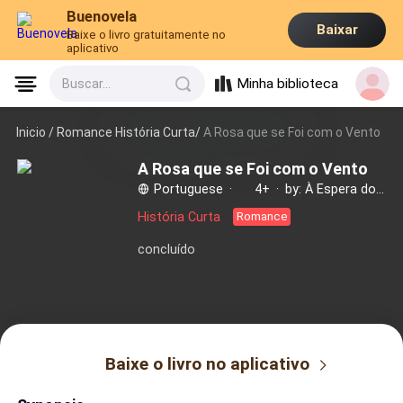
Buenovela
Baixar
Baixe o livro gratuitamente no
aplicativo
Minha biblioteca
Buscar...
Inicio /
Romance História Curta/
A Rosa que se Foi com o Vento
A Rosa que se Foi com o Vento
Portuguese
·
4+
·
by: À Espera do Vento
História Curta
Romance
concluído
Baixe o livro no aplicativo