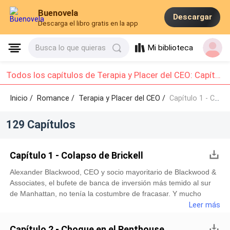
Buenovela
Descargar
Descarga el libro gratis en la app
Mi biblioteca
Busca lo que quieras
Todos los capítulos de Terapia y Placer del CEO: Capítulo 1 - Capítulo 10
Inicio /
Romance
/
Terapia y Placer del CEO /
Capítulo 1 - Capítulo 10
129 Capítulos
Capítulo 1 - Colapso de Brickell
Alexander Blackwood, CEO y socio mayoritario de Blackwood &
Associates, el bufete de banca de inversión más temido al sur
de Manhattan, no tenía la costumbre de fracasar. Y mucho
menos de sudar.Eran las diez de la mañana, y el aire
Leer más
acondicionado en la sala de juntas del piso 48 de Brickell
Avenue, en Miami, estaba programado a una temperatura casi
Capítulo 2 - Choque en el Penthouse