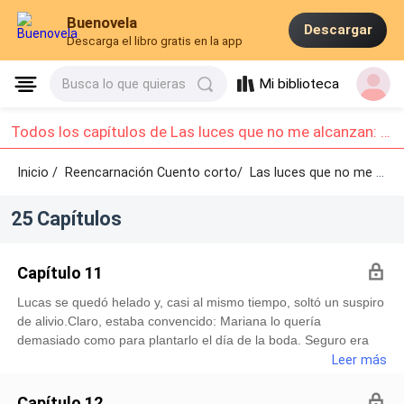
Buenovela
Descargar
Descarga el libro gratis en la app
Mi biblioteca
Busca lo que quieras
Todos los capítulos de Las luces que no me alcanzan: Capítulo 11 - Capítulo 20
Inicio /
Reencarnación Cuento corto/
Las luces que no me alcanzan /
25 Capítulos
Capítulo 11
Lucas se quedó helado y, casi al mismo tiempo, soltó un suspiro
de alivio.Claro, estaba convencido: Mariana lo quería
demasiado como para plantarlo el día de la boda. Seguro era
otra de sus mañas para hacerlo sufrir un poco.Con esa idea en
Leer más
la cabeza, hasta se sintió irritado, dispuesto a regañarla apenas
apareciera.Pero cuando levantó la vista y vio a la novia, se
Capítulo 12