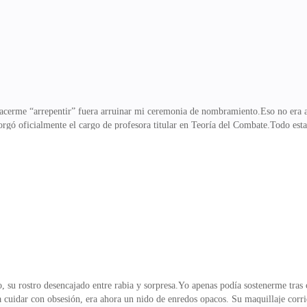
, percibió algo.Un aroma fa
cerme “arrepentir” fuera arruinar mi ceremonia de nombramiento.Eso no era al
orgó oficialmente el cargo de profesora titular en Teoría del Combate.Todo es
 acto comenzaba… cuando las puertas se abrieron con fuerza.Y ahí estaban.Lea
 Sierra del Lobo. Lo siento, pero no puede ejercer legalmente en otra manada.Su
o antes de ingresar.El reglamento del colegio era claro: la afiliación de man
 que tenía delante no era
u rostro desencajado entre rabia y sorpresa.Yo apenas podía sostenerme tras c
ía cuidar con obsesión, era ahora un nido de enredos opacos. Su maquillaje corr