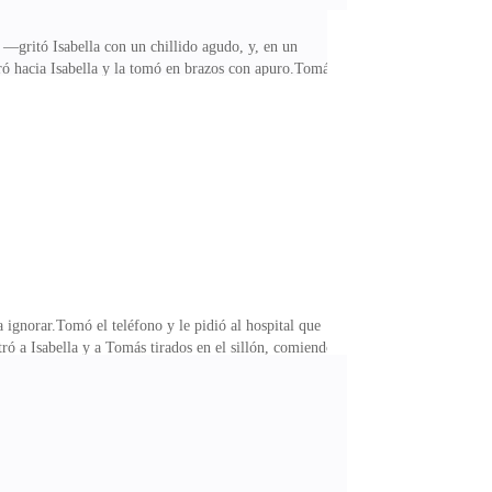
—gritó Isabella con un chillido agudo, y, en un
iró hacia Isabella y la tomó en brazos con apuro.Tomás
os dedos. Cerré los ojos.***Desperté en el hospital. A
ita Valdés… lo siento mucho —dijo con voz contenida,
ntamente. Mi loba trabajaba en silencio, curando los
ignorar.Tomó el teléfono y le pidió al hospital que
ó a Isabella y a Tomás tirados en el sillón, comiendo
Lobo.—¡Papá! ¿Cómo está mamá? —preguntó Tomás, con
tarea.—Está bien —dijo Leandro con frialdad, sin
la… de verdad no debiste causar la pérdida de nuestro