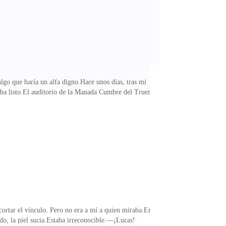
go que haría un alfa digno.Hace unos días, tras mi
taba listo.El auditorio de la Manada Cumbre del Trueno
ndro, con Tomás de la mano.—El nombre de Renata
 voz resonó con arrogancia, como si tuviera el derecho
ada no interfería con el nombramiento docente.—Eres
ortar el vínculo. Pero no era a mí a quien miraba.Era
ido, la piel sucia.Estaba irreconocible.—¡Lucas!