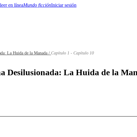
Mundo ficción
Iniciar sesión
ada: La Huida de la Manada /
Capítulo 1 - Capítulo 10
BTQ+
YA/TEEN
Paranormal
Misterio/Thriller
Oriental
Juegos
Historia
MM
na Desilusionada: La Huida de la Man