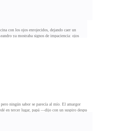
ina con los ojos enrojecidos, dejando caer un
 Leandro ya mostraba signos de impaciencia: ojos
 manada.Leandro se quedó helado.Un informe
sa con tal fuerza que una grieta se abrió en la
na.Y entonces… lo vio.Ella también había visto el
 pero ningún sabor se parecía al mío. El amargor
edé en tercer lugar, papá —dijo con un suspiro después
a consolar.Los miembros de la Manada Sierra del Lobo
del Consejo del Norte, y sabía proteger la privacidad
 estadio principal de la Cumbre del Trueno.Todo