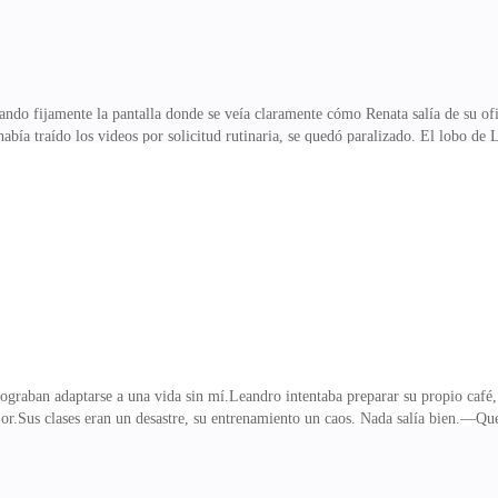
fijamente la pantalla donde se veía claramente cómo Renata salía de su ofic
había traído los videos por solicitud rutinaria, se quedó paralizado. El lobo de
—Creo… creo que era algo del hospital. Llevaba el logotipo del hospital de la
ue Renata le había hablado.—¡Maldita sea! ¡MALDITA SEA!Su puño golpeó la me
tara.El video siguió corriendo.Isabella aparecía en escena, saliendo de la ofici
ego se lo llevó consigo.El estómago de Leandro
graban adaptarse a una vida sin mí.Leandro intentaba preparar su propio café,
or.Sus clases eran un desastre, su entrenamiento un caos. Nada salía bien.—Qu
ro habría ganado el primero.Leandro no respondió. No tenía paciencia ni par
 la Manada Cumbre del Trueno no era cualquier territorio: era la más poderosa 
ás asistieron juntos a la ceremonia de premiación del torneo, celebrada en el