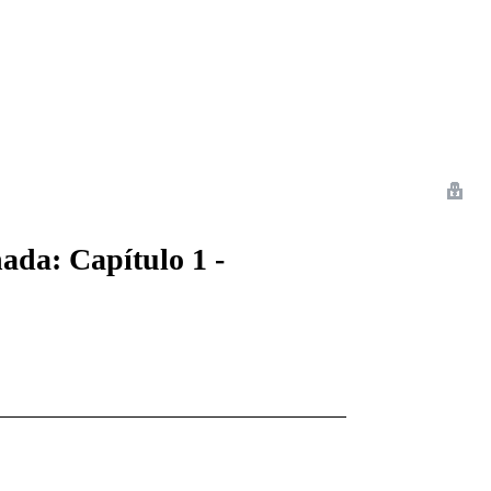
 Romance
Sci-Fi
Guerra
Otros
ada: Capítulo 1 -