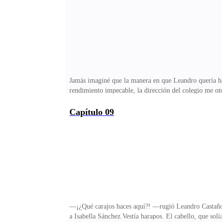
transcurrió en silencio.Hasta que Tomás, al levantarse
Jamás imaginé que la manera en que Leandro quería ha
rendimiento impecable, la dirección del colegio me ot
estaba lleno de colegas, directivos y aprendices. El
Valdés aún figura en el registro oficial de la Manada
Capítulo 09
absoluto sobre mí.Yo ya había preguntado por ese punt
ridículo, Leandro. Estás perdiendo el juicio.El hombre
—¡¿Qué carajos haces aquí?! —rugió Leandro Castaño, s
a Isabella Sánchez.Vestía harapos. El cabello, que sol