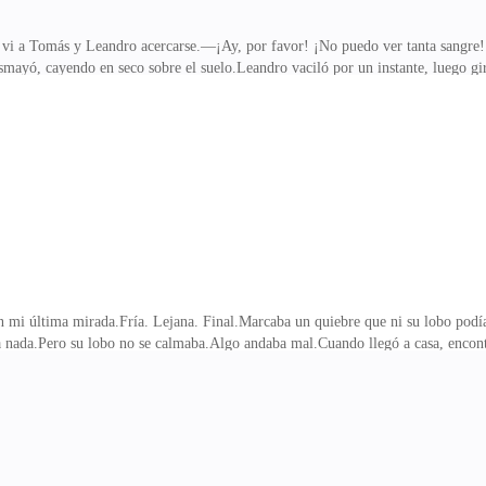
 vi a Tomás y Leandro acercarse.—¡Ay, por favor! ¡No puedo ver tanta sangre! 
esmayó, cayendo en seco sobre el suelo.Leandro vaciló por un instante, luego g
a de Isabella que por su propia madre.El frío me invadió desde el pecho hasta l
más, solo el coordinador del colegio de la Manada Cumbre del Trueno. —Señor
a tan tranquila que asustaba. Mi cuerpo, aún débil, parecía recobrar fuerzas le
beración».
 mi última mirada.Fría. Lejana. Final.Marcaba un quiebre que ni su lobo podía 
 nada.Pero su lobo no se calmaba.Algo andaba mal.Cuando llegó a casa, encontr
 dieta no era adecuada para el futuro alfa heredero de la Manada Sierra del 
ierto? Seguro se va a recuperar pronto. La necesito para que me ayude con la 
oz y dijo, con tono seco:—Renata ya prometió que no te va a acusar. Pero Isabel
que no sabía que estaba em