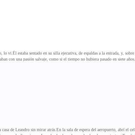
lo vi.Él estaba sentado en su silla ejecutiva, de espaldas a la entrada, y, sobre 
an con una pasión salvaje, como si el tiempo no hubiera pasado en siete años. 
reamiento. No me sorprendió.—Te esperé siete años, y por fin volviste a mí —s
 miró con esa expresión de superioridad que le salía tan natural, como si ya s
 salí casi corriendo del edificio, con las mejillas ardiendo y el corazón lati
 te dije que
a casa de Leandro sin mirar atrás.En la sala de espera del aeropuerto, abrí el c