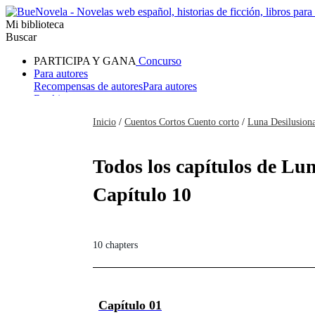
Mi biblioteca
Buscar
PARTICIPA Y GANA
Concurso
Para autores
Recompensas de autores
Para autores
Ranking
Navegar
Inicio
/
Cuentos Cortos Cuento corto
/
Luna Desilusion
Novelas
Cuentos Cortos
Todos
Romance
Hombre lobo
Mafia
Sistema
Fantasía
Urbano
LG
Todos los capítulos de Lu
Capítulo 10
10 chapters
Capítulo 01