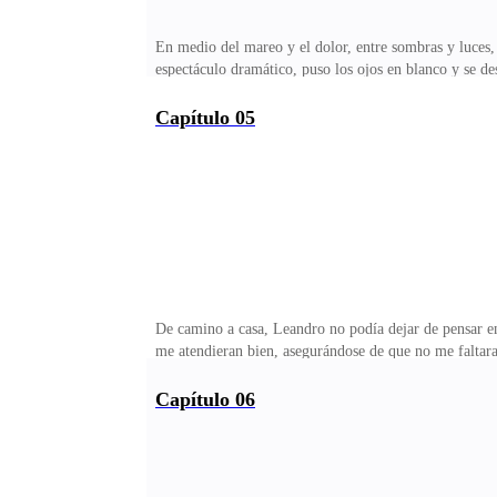
En medio del mareo y el dolor, entre sombras y luces,
espectáculo dramático, puso los ojos en blanco y se d
también corrió tras ellos, más preocupado por la escen
mi lado, no había familia. No estaba Leandro, ni To
Capítulo 05
claramente incómodo.—Perdí al bebé, ¿cierto?Mi voz er
tejidos desde dentro.«Quizá», pensé, «esto es… una li
De camino a casa, Leandro no podía dejar de pensar en
me atendieran bien, asegurándose de que no me faltara
frituras y jugando videojuegos.Frunció el ceño. Esa
una pizca de preocupación.—Su loba es muy fuerte, ¿c
Capítulo 06
mirarlo, los ojos fijos en Isabella.Entonces bajó la v
cachorro.—¿Todavía estás molesto conmigo? ¡Te juro 