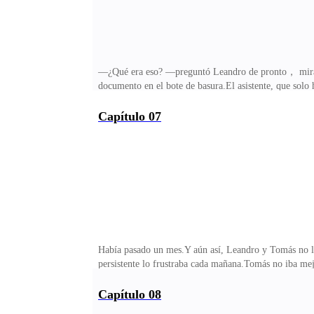
—¿Qué era eso? —preguntó Leandro de pronto， mirando 
documento en el bote de basura.El asistente, que solo 
rojizos, mandíbula tensa, uñas afiladas bajo la piel.
médico.Una prueba de embarazo.La “sorpresa” de la q
Capítulo 07
madera. Su pecho subía y bajaba como si el aire le fal
informe.Lo sacó del bote, lo leyó por un segundo, lu
Había pasado un mes.Y aún así, Leandro y Tomás no lo
persistente lo frustraba cada mañana.Tomás no iba mej
del torneo de combate—. Si mamá estuviera aquí, segu
seguían buscándome día y noche, pero sin éxito.Porque
Capítulo 08
de cada uno de sus docentes.***Ese día, Leandro y Tom