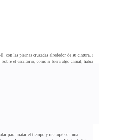
él, con las piernas cruzadas alrededor de su cintura, se
Sobre el escritorio, como si fuera algo casual, había
usurró Leandro con una dulzura que jamás había
upiera que me había quitado todo.Mi compañero. Mi
endo como un tambor.La asistente de Leandro me
elular para matar el tiempo y me topé con una