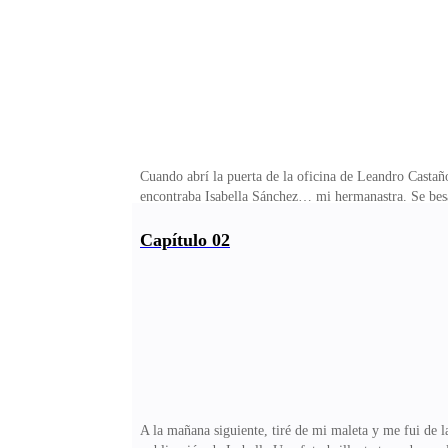
Cuando abrí la puerta de la oficina de Leandro Castaño, 
encontraba Isabella Sánchez… mi hermanastra. Se besab
una caja de supresores temporales del vínculo de apa
demostrado hacia mí.Isabella entreabrió los ojos y me
Capítulo 02
familia…Me giré antes de que Leandro me descubriera y
interceptó al salir, sin molestarse en bajar la voz:—¡Ya
A la mañana siguiente, tiré de mi maleta y me fui de l