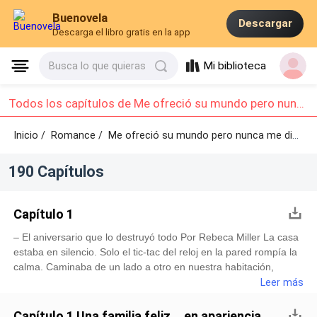
Buenovela
Descargar
Descarga el libro gratis en la app
Mi biblioteca
Busca lo que quieras
Todos los capítulos de Me ofreció su mundo pero nunca me dio su corazón : Capítulo 1 - Capítulo 10
Inicio /
Romance
/
Me ofreció su mundo pero nunca me dio su corazón /
190 Capítulos
Capítulo 1
– El aniversario que lo destruyó todo Por Rebeca Miller La casa
estaba en silencio. Solo el tic-tac del reloj en la pared rompía la
calma. Caminaba de un lado a otro en nuestra habitación,
deteniéndome cada tanto para acomodar el mantel blanco que
Leer más
había elegido con tanto cuidado. La mesa estaba perfecta:
platos de porcelana, copas relucientes, pétalos de rosa rojos
Capítulo 1 Una familia feliz... en apariencia