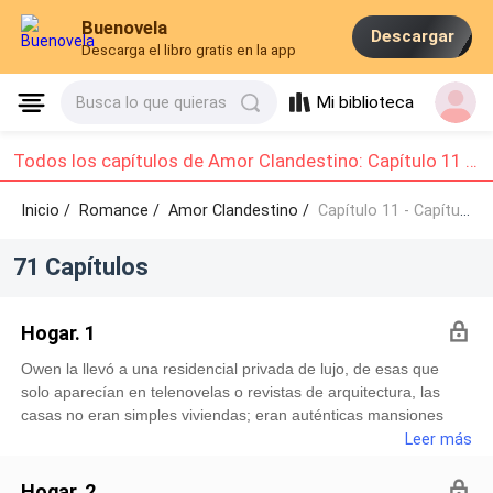
Buenovela
Descargar
Descarga el libro gratis en la app
Mi biblioteca
Busca lo que quieras
Todos los capítulos de Amor Clandestino: Capítulo 11 - Capítulo 20
Inicio /
Romance
/
Amor Clandestino /
Capítulo 11 - Capítulo 20
71 Capítulos
Hogar. 1
Owen la llevó a una residencial privada de lujo, de esas que
solo aparecían en telenovelas o revistas de arquitectura, las
casas no eran simples viviendas; eran auténticas mansiones
con fachadas elegantes, ventanales inmensos y jardines
Leer más
cuidados al detalle. Edneris miraba por la ventana, asombrada,
mientras el auto avanzaba por calles impecables, subía por una
Hogar. 2