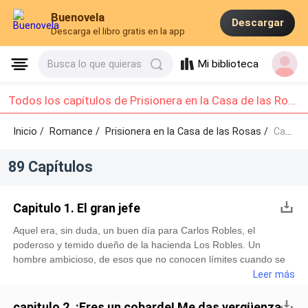
Buenovela
Descargar
Descarga el libro gratis en la app
Mi biblioteca
Busca lo que quieras
Todos los capítulos de Prisionera en la Casa de las Rosas: Capítulo 1 - Capítulo 10
Inicio /
Romance
/
Prisionera en la Casa de las Rosas /
Capítulo 1 - Capítulo 10
89 Capítulos
Capitulo 1. El gran jefe
Aquel era, sin duda, un buen día para Carlos Robles, el
poderoso y temido dueño de la hacienda Los Robles. Un
hombre ambicioso, de esos que no conocen límites cuando se
proponen algo. Carlos era experto en conseguir todo lo que
Leer más
deseaba, sin importar el precio ni los medios. Su fortuna no era
precisamente fruto del trabajo honrado, sino de una astuta y
capitulo 2. ¡Eres un cobarde! Me das vergüenza