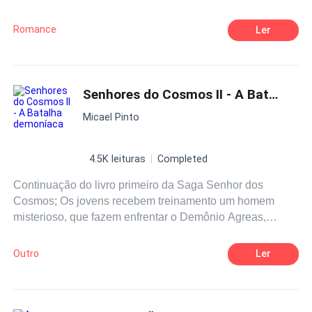
acaba por cair nas mãos do próprio satanás em pessoa
chamado Chase Williams
Romance
Ler
Senhores do Cosmos II - A Batalha
d
Micael Pinto
4.5K leituras
Completed
Continuação do livro primeiro da Saga Senhor dos
Cosmos; Os jovens recebem treinamento um homem
misterioso, que fazem enfrentar o Demônio Agreas,
descobrindo outros seres infernais da Goetia(seres
obscuros aprisionados por Salomão), uma tríade nessa
Outro
Ler
esfera de um mundo que está preste a emergir a vida, e
como missão, eles tentam converter essas futuras vidas,
em criatura das trevas, a missão do jovem é aniquilar os