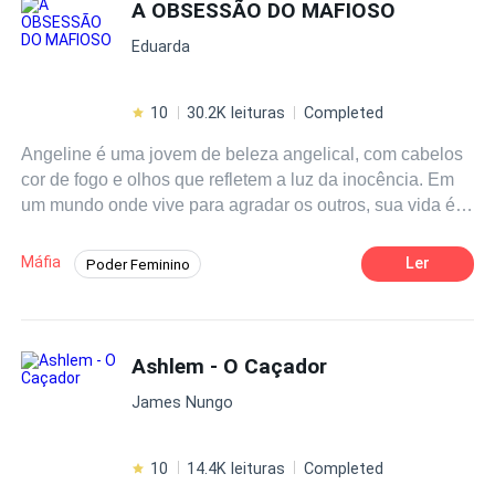
planos
demon
íacos. Livro II da Saga "Senhores do
A OBSESSÃO DO MAFIOSO
Cosmos"
Eduarda
10
30.2K leituras
Completed
Angeline é uma jovem de beleza angelical, com cabelos
cor de fogo e olhos que refletem a luz da inocência. Em
um mundo onde vive para agradar os outros, sua vida é
uma sequência de desejos alheios, sufocando seus
próprios sonhos. No entanto, assim como Lúcifer, o anjo
Máfia
Ler
Poder Feminino
que caiu da graça, Angeline está prestes a descobrir que
Romance Sombrio
Dominante
Mafia
até os mais puros têm um lado obscuro. À medida que a
pressão de ser perfeita se torna insuportável, uma figura
Segunda Chance
Boa Menina
demon
íaca aparece em sua vida, oferecendo a ela a
Ashlem - O Caçador
Amor Após o Casamento
Reviravolta
liberdade que tanto anseia. "ᴠᴏᴜ ᴛᴇ ǫᴜᴇʙʀᴀʀ ᴅᴇ ᴅᴇɴᴛʀᴏ
James Nungo
ᴘᴀʀᴀ ғᴏʀᴀ, ᴠᴏᴄᴇ̂ ɪʀᴀ́ ɪᴍᴘʟᴏʀᴀʀ ᴀ ᴍᴏʀᴛᴇ, ᴘᴇᴅɪʀᴀ́ ᴘᴀʀᴀ ǫᴜᴇ ᴏ
sᴇᴜ Dᴇᴜs ᴀᴄᴀʙᴇ ᴄᴏᴍ sᴇᴜ sᴏғʀɪᴍᴇɴᴛᴏ. Vᴏᴄᴇ̂ ᴇ́ ᴍɪɴʜᴀ,
Aɴɢᴇʟɪɴᴇ! E ᴇᴜ sᴏᴜ ᴏ ᴜ́ɴɪᴄᴏ ǫᴜᴇ ᴅᴇᴠᴇ ᴀᴅᴏʀᴀʀ." Atraída por
10
14.4K leituras
Completed
essa sedução sombria, Angeline se vê dividida entre o