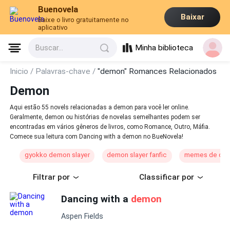
Buenovela
Baixar
Baixe o livro gratuitamente no
aplicativo
Minha biblioteca
Buscar...
Inicio /
Palavras-chave /
"demon" Romances Relacionados
Demon
Aqui estão 55 novels relacionadas a demon para você ler online.
Geralmente, demon ou histórias de novelas semelhantes podem ser
encontradas em vários gêneros de livros, como Romance, Outro, Máfia.
Comece sua leitura com Dancing with a demon no BueNovela!
gyokko demon slayer
demon slayer fanfic
memes de dem
Filtrar por
Classificar por
Dancing with a
demon
Aspen Fields