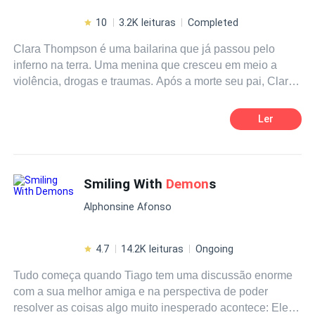
10
3.2K leituras
Completed
Clara Thompson é uma bailarina que já passou pelo
inferno na terra. Uma menina que cresceu em meio a
violência, drogas e traumas. Após a morte seu pai, Clara
vai morar a mãe que tinha a abandonado quando
pequena. A garota achou que seu maior pesadelo fosse
Ler
morar sua mãe, mas seu verdadeiro pesadelo começa
quando ela conhece seu demônio pessoal: Nicolas Gray.
Nicolas Gray é o tipo garoto problema, vai a diversas
festas, pega e não se apega, fuma maconha e participa
Smiling With
Demon
s
de lutas ilegais. Duas pessoas completamente diferentes,
Alphonsine Afonso
traumatizadas e fechadas para o amor. Mas isso impedirá
o desejo Ardente que eles criam um pelo outro? " isso é
tão errado, por que tinha que ser tão proibido?" " coração,
4.7
14.2K leituras
Ongoing
o proibido é o tipo mais gostoso."
Tudo começa quando Tiago tem uma discussão enorme
com a sua melhor amiga e na perspectiva de poder
resolver as coisas algo muito inesperado acontece: Ele