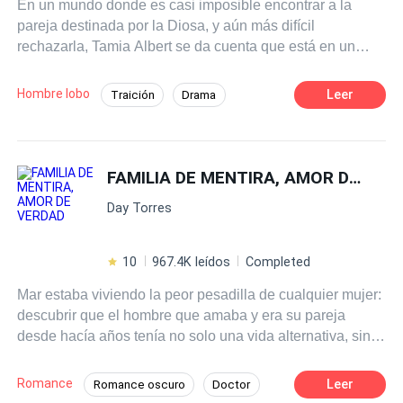
En un mundo donde es casi imposible encontrar a la
pareja destinada por la Diosa, y aún más difícil
rechazarla, Tamia Albert se da cuenta que está en un
aprieto cuando su esposo, Leonardo, de repente
encuentra a la suya. Después de ser una esposa amada
Hombre lobo
Leer
Traición
Drama
y deseada, presencia cómo, ese amor se desvanece
Contemporánea
Venganza
Alfa
hasta convertirse en una sombra en su corazón. El
desamor, dolor y decepción son intensos, en especial
Luna
Hombres lobo
porque no puede dejarlo ir debido a los fuertes lazos que
FAMILIA DE MENTIRA, AMOR DE VERDAD
los unen, sin embargo, sabe que sólo la verdadera
Day Torres
libertad puede darle paz. Así que cuando llega la
oportunidad de escapar de la manada, a través de un
acto de sacrificio, la aprovecha sin mirar atrás. Puede que
10
967.4K leídos
Completed
el destino haya decidido robarle su alegría, hogar y final
Mar estaba viviendo la peor pesadilla de cualquier mujer:
feliz, pero Tamia decide tomar las riendas de su destino y
descubrir que el hombre que amaba y era su pareja
crear su propio camino con el Alfa Oscuro.
desde hacía años tenía no solo una vida alternativa, sino
otra familia y otra personalidad oscura y violenta que ella
no conocía. Sin otra salida que escapar, la vida volverá a
Romance
Leer
Romance oscuro
Doctor
golpearla con la enfermedad de su hijo y gastos que se