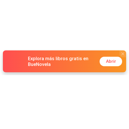
Explora más libros gratis en
Abrir
BueNovela
Hot Genres
Romance
Recursos
Hombre lobo