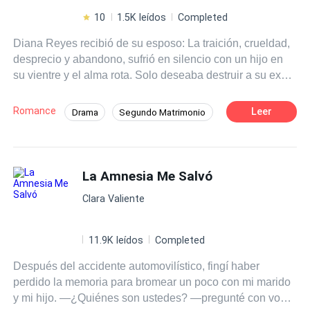
10
1.5K leídos
Completed
Diana Reyes recibió de su esposo: La traición, crueldad,
desprecio y abandono, sufrió en silencio con un hijo en
su vientre y el alma rota. Solo deseaba destruir a su ex
esposo y recuperar sus bienes, por su cabeza nunca
pasó que el niño que esperaba era producto de un error,
Romance
Leer
Drama
Segundo Matrimonio
una inseminación que ella no pidió. Ahora Robert López,
Poder Femenino
CEO
Arrogante
el hombre más rico del país la busca en forma
desesperada para recuperar a su hijo. Ninguno de los
Protagonista femenina fuerte
Infidelidad
dos se imagina que están a punto de vivir una pasión que
La Amnesia Me Salvó
Divorcio
Venganza
quema y que duele hasta huesos, solo porque su ex se
Clara Valiente
arrepiente de haberla perdido y está dispuesto a todo por
apartarla de Robert. Esta vez ella no es la víctima, es la
reina que busca justicia. ¿Estarán los malos preparados
11.9K leídos
Completed
para la magnitud de su venganza?
Después del accidente automovilístico, fingí haber
perdido la memoria para bromear un poco con mi marido
y mi hijo. —¿Quiénes son ustedes? —pregunté con voz