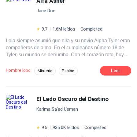
Alfa Asher
Contemporánea
quejó: "Ya no me importa este matrimonio, así que ¿por
Jane Doe
qué todavía no me dejas ir?" De manera dominante, él
respondió: "¿Me has robado el corazón y has dado a luz
a mi hijo, y ahora me dices que quieres escapar de mí?"
9.7
1.6M leídos
Completed
Lola siempre asumió que ella y su novio Alpha Tyler eran
compañeros de alma. En el cumpleaños número 18 de
Tyler, su mundo se derrumba. Con el corazón roto, huye
de su manada durante un año entero. La tragedia obliga
a Lola a regresar a casa donde encuentra al infame
Hombre lobo
Leer
Misterio
Pasión
Alpha Asher a cargo. Esta vez, Lola puede tener una
Hombres lobo
Traición
oportunidad de ser feliz. Es decir, hasta que descubra
quién es realmente su pareja.
Desafío a las Expectativas
Bestia
El Lado Oscuro del Destino
Alfa
Karima Sa'ad Usman
9.5
935.0K leídos
Completed