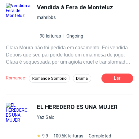
Vendida à Fera de Monteluz
mahribbs
98 leituras
Ongoing
Clara Moura não foi pedida em casamento. Foi vendida.
Depois que seu pai perde tudo em uma mesa de jogo,
Clara é sequestrada por um agiota cruel e transformada
em garantia de uma dívida impossível de pagar. Para
salvá-la, Joaquim Moura faz o único acordo que ainda lhe
Romance
Ler
Romance Sombrio
Drama
resta: entrega a filha ao homem mais temido da região.
Mistério
Tsundere
Lorde Gabriel de Valença, a Fera de Monteluz. Rico,
recluso e marcado pelo incêndio que destruiu metade de
Protagonista feminina forte
seu rosto, Gabriel vive escondido atrás de uma máscara.
EL HEREDERO ES UNA MUJER
Protagonista masculino frio
Nenhuma família respeitável aceita lhe dar uma esposa.
Casamento por Contrato
Yaz Salo
Mas ele precisa de uma. Precisa de um herdeiro antes
que seu título caia nas mãos do primo que espera vê-lo
Amor Após o Casamento
Erótico
morto. Então Gabriel paga a dívida de Clara. E Clara se
9.9
100.5K leituras
Completed