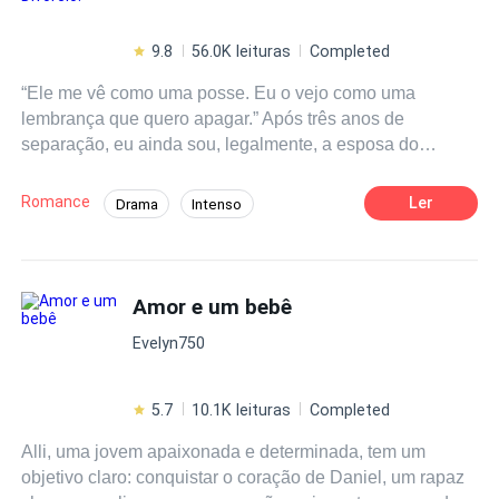
9.8
56.0K leituras
Completed
“Ele me vê como uma posse. Eu o vejo como uma
lembrança que quero apagar.” Após três anos de
separação, eu ainda sou, legalmente, a esposa do
homem mais rico do país. Para ele, isso não é amor… é
controle. Ele se recusa a assinar o divórcio, me mantém
Romance
Ler
Drama
Intenso
presa em um casamento que ele mal reconhece. Frio,
Dominante
CEO
Arrogante
distante, inalcançável. Mas tudo muda quando decido
seguir em frente. Encontro alguém que pode me dar o
Casamento por Contrato
Perdão
que sempre quis: amor e liberdade. Só que o homem que
Amor e um bebê
Amor Após o Casamento
ignorou minha existência por anos agora se transforma.
Evelyn750
Seu olhar, sua presença, tudo nele é diferente. Mais
intenso. Mais perigoso. Por que ele está lutando para me
ter de volta agora? Será que me enganei sobre quem ele
5.7
10.1K leituras
Completed
é de verdade… ou estou apenas caindo em outra
Alli, uma jovem apaixonada e determinada, tem um
armadilha?
objetivo claro: conquistar o coração de Daniel, um rapaz