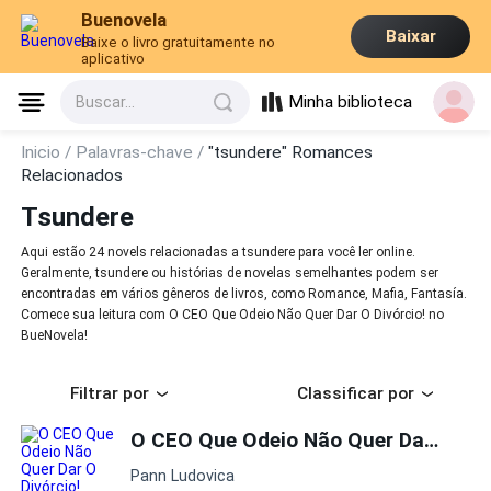
Buenovela
Baixar
Baixe o livro gratuitamente no
aplicativo
Minha biblioteca
Buscar...
Inicio /
Palavras-chave /
"tsundere" Romances
Relacionados
Tsundere
Aqui estão 24 novels relacionadas a tsundere para você ler online.
Geralmente, tsundere ou histórias de novelas semelhantes podem ser
encontradas em vários gêneros de livros, como Romance, Mafia, Fantasía.
Comece sua leitura com O CEO Que Odeio Não Quer Dar O Divórcio! no
BueNovela!
Filtrar por
Classificar por
O CEO Que Odeio Não Quer Dar O Divórcio!
Pann Ludovica