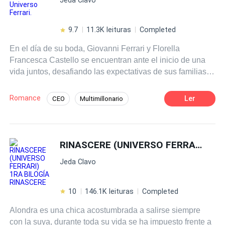
9.7
11.3K leituras
Completed
En el día de su boda, Giovanni Ferrari y Florella
Francesca Castello se encuentran ante el inicio de una
vida juntos, desafiando las expectativas de sus familias.
Mientras Giovanni, un carismático empresario, busca
disfrutar de la vida con su nueva esposa, Francesca
Romance
Ler
CEO
Multimillonario
lucha por desprenderse de los valores conservadores
Chica buena
Contemporánea
Drama
que han definido su existencia. Su primera noche juntos
está llena de nervios y malentendidos, lo que marca el
Segunda Oportunidad
Dramático
inicio de un viaje complicado hacia la intimidad. A
RINASCERE (UNIVERSO FERRARI) 1RA BILOGÍA RINASCERE
medida que su amor florece, también lo hacen las
Jeda Clavo
tensiones externas. La influencia de la madre de
Francesca amenaza con arruinar su felicidad, sembrando
dudas en la mente de su hija y obligándola a cuestionar
10
146.1K leituras
Completed
la lealtad de Giovanni. En medio de este caos, una
Alondra es una chica acostumbrada a salirse siempre
devastadora enfermedad pone a prueba su vínculo,
con la suya, durante toda su vida se ha impuesto frente a
revelando secretos y enfrentando a la pareja con sus