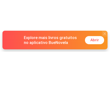
reproducción total o parcial de la presente obra. Está
registrada en SafeCreative bajo el Nro. 1906251274827.
Explore mais livros gratuitos
Abrir
no aplicativo BueNovela
Hot Genres
Romance
Recursos
Lobisomem
Palavras-chave
Redes sociais
Máfia