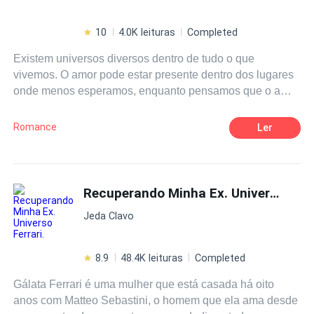
10
4.0K leituras
Completed
Existem universos diversos dentro de tudo o que
vivemos. O amor pode estar presente dentro dos lugares
onde menos esperamos, enquanto pensamos que o amor
esta presente em apenas um lugar de forma padronizada,
ele pode ocorrer de uma maneira completamente
Romance
Ler
inusitada. Os sonhos podem ser reais, então tenha muito
cuidado com o que sonha já que a realidade pode não
ser tão boa como tudo o que foi imaginado. No sonho
somos livres, a vida real pode nos prender. O Marcos e a
Recuperando Minha Ex. Universo Ferrari.
Samanta tem muito o que aprender e dependendo da
Jeda Clavo
forma que acreditarem eles irão escolher se deverão
sofrer ou não. Será que você também possui um amor em
algum universo paralello?
8.9
48.4K leituras
Completed
Gálata Ferrari é uma mulher que está casada há oito
anos com Matteo Sebastini, o homem que ela ama desde