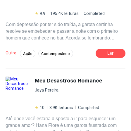
9.9
195.4K leituras
Completed
Com depressão por ter sido traída, a garota certinha
resolve se embebedar e passar a noite com o primeiro
homem que conhece no bar. Acorda se lembrando
apenas de pequenos flashes da noite anterior ao lado do
lindo estranho. Fugindo do quarto, volta para casa com a
Outro
Ler
Ação
Contemporâneo
consciência pesada, sem saber o que aconteceu. Segue
Intenso
CEO
Inteligente
em frente sem querer pensar muito sobre essa situação.
Na ida até a casa de sua amiga, para comemorar a virada
Rebelde
Reencontro
Gravidez
do ano, tem uma baita surpresa... Paralelamente,
Meu Desastroso Romance
Arrependimento
conhecemos Okan, um homem turco com um passado
Jaya Pereira
complexo e obrigações culturais que entram em conflito
com seus desejos pessoais. O encontro entre Emily e
Okan é o ponto de partida para uma história cheia de
10
3.9K leituras
Completed
reviravoltas, onde o destino, os desafios culturais e
Até onde você estaria disposto a ir para esquecer um
emocionais moldam os caminhos de ambos. O enredo
grande amor? Hana Fiore é uma garota frustrada com
aborda temas como tradições, liberdade, atração e o