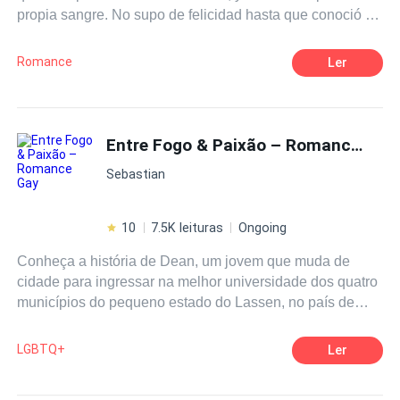
propia sangre. No supo de felicidad hasta que conoció a
Mateo. Un chico con la basta experiencia para mostrarle
aquellos sentimientos que nunca pensó experimentar.
Romance
Ler
Sin embargo, los secretos son capaces de destruir lo que
tanto costó ser levantado. ¿Podrán Laura y Mateo
enfrentar los conflictos de un amor que está un poco lejos
de la perfección?
Entre Fogo & Paixão – Romance Gay
Sebastian
10
7.5K leituras
Ongoing
Conheça a história de Dean, um jovem que muda de
cidade para ingressar na melhor universidade dos quatro
municípios do pequeno estado do Lassen, no país de
Nebrava. O sonho de estudar na Valenza, finalmente sai
do papel quando recebe um email contando a novidade.
LGBTQ+
Ler
Eufórico por começar a dá vida aos sonhos de seus
falecidos pais, Dean só teme deixar seu tio, William, na