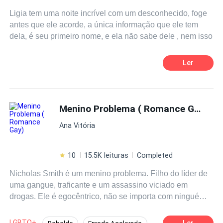
Ligia tem uma noite incrível com um desconhecido, foge
antes que ele acorde, a única informação que ele tem
dela, é seu primeiro nome, e ela não sabe dele , nem isso
Ler
Menino Problema ( Romance Gay)
Ana Vitória
10
15.5K leituras
Completed
Nicholas Smith é um menino problema. Filho do líder de
uma gangue, traficante e um assassino viciado em
drogas. Ele é egocêntrico, não se importa com ninguém
além de si mesmo, e tem um lema, o que ele quer, ele
consegue! Arthur Bianchi é filho de um empresário bem
LGBTQ+
Ler