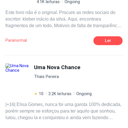
4.1K leituras
Ongoing
Este livro não é o original. Procure as redes sociais do
escritor: kleber inácio da silva. Aqui, encontrara
fragmentos de um todo. Motivos de falta de transparência
e conversa com o autor.
Paranormal
Ler
Uma Nova Chance
Thais Pereira
10
3.2K leituras
Ongoing
|+16| Elisa Gomes, nunca foi uma garota 100% dedicada,
porém sempre se esforçou para ter aquilo que sonhou,
lutou, chegou la e conquistou e ainda vem fazendo
muitas conquistas. Com seus 23 anos de idade, Elisa é