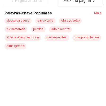
Página anterior
Próxima página
Palavras-chave Populares
Mais
deusa da guerra
pai solteiro
obsessivo(a)
ex-namorada
perdão
adolescente
solo leveling fanfiction
mulher/mulher
intrigas no harém
alma gêmea