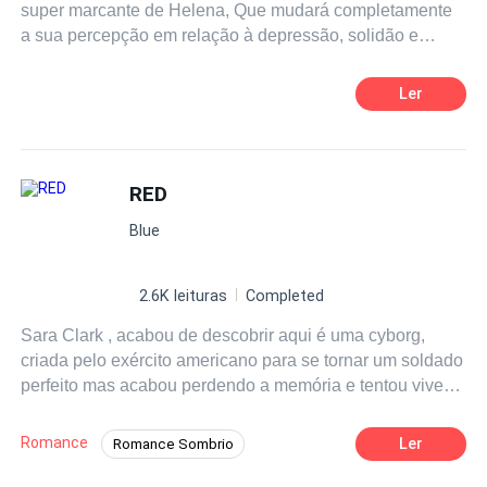
super marcante de Helena, Que mudará completamente
de coisa que nos afeta de longe, quando acontece com
a sua percepção em relação à depressão, solidão e
gente de longe, mas que nos atropela e nos quebra em
Verdadeiro amor.
mil pedaços, quando acontece com quem a gente ama.
Ler
RED
Blue
2.6K leituras
Completed
Sara Clark , acabou de descobrir aqui é uma cyborg,
criada pelo exército americano para se tornar um soldado
perfeito mas acabou perdendo a memória e tentou viver
como um ser humano comum até que tudo voltou, as
lembranças do passado ainda estão assombrando sua
Romance
Ler
Romance Sombrio
mente e ela acabou esquecendo de uma coisa muito
Contemporâneo
Badboy
importante, que você não deve falar tudo o que pensa e