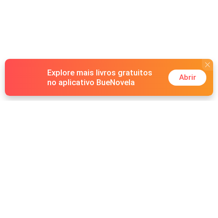
Explore mais livros gratuitos
Abrir
no aplicativo BueNovela
Hot Genres
Romance
Recursos
Lobisomem
Palavras-chave
Redes sociais
Máfia