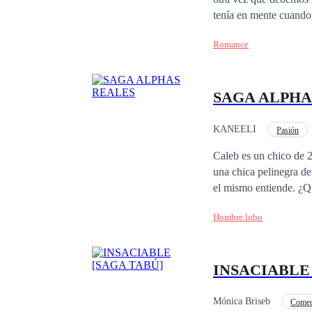
tenía en mente cuando 
anhelaba. Lo que no se
Romance
vendrían muchas cosas
había escrito y leído: el amor. ¿Es posible que los sueños se cumplan? Pero, sobre t
mano de nuestros des
SAGA ALPHA
KANEELI
Pasión
Beta
Alfa
Caleb es un chico de 
una chica pelinegra de
el mismo entiende. ¿Qu
Hombre lobo
INSACIABLE
Mónica Briseb
Comed