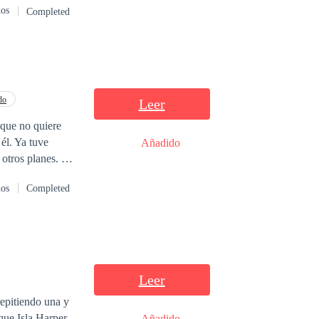
dos
Completed
do
Leer
 que no quiere
él. Ya tuve
Añadido
 otros planes. Los
dos
Completed
Leer
epitiendo una y
Añadido