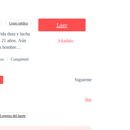
Genio médico
Leer
vida dura y lucha
es 21 años. Aún
Añadido
ón y un sentido
dos
Completed
ondres y
los principales
Siguiente
Más
l regreso del fuerte