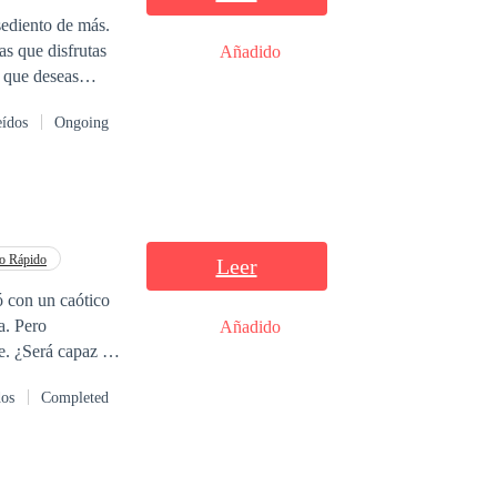
Añadido
, que deseas
mo ahí se te
eídos
Ongoing
o Rápido
Leer
Añadido
 de
dos
Completed