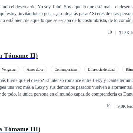
as
Contemporánea
Diferencia de Edad
Universo Alterno
y aquello que está mal... el deseo sediento de más.
 no está bien, de aquello que se escapa de lo costumbrista, de lo común
o que una relación común abarca... Estás en la historia indicada, pues co
10
31.8K l
s es mero y pecaminoso Tabú. Historia con contenido BDSM, Relaciones
Bisexualidad y evolución en los personajes. ADVERTENCIA: Esta novela
co +21. Está totalmente prohibida la copia de esta obra, si deseas
a Tómame II)
cción o inspirarte en esta novela pide permiso con anterioridad. Obra registrada ante
código: ️ 2108289094500
Venganza
Amor dulce
Contemporánea
Diferencia de Edad
Ritm
diente
Arrogante
ntenso romance entre Lexy y Dante terminó con un caótico
e todo, la única persona en el mundo capaz de comprenderla es Dante. ¿Será capaz
10
9.0K leí
ga Tómame III)