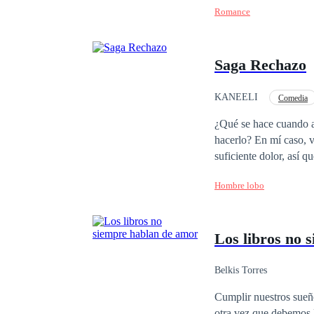
Romance
Saga Rechazo
KANEELI
Comedia
De Odio al Amor
¿Qué se hace cuando a
hacerlo? En mí caso, 
suficiente dolor, así 
cuales no los sabré ha
Hombre lobo
Los libros no 
Belkis Torres
Cumplir nuestros sueñ
otra vez que debemos luchar por