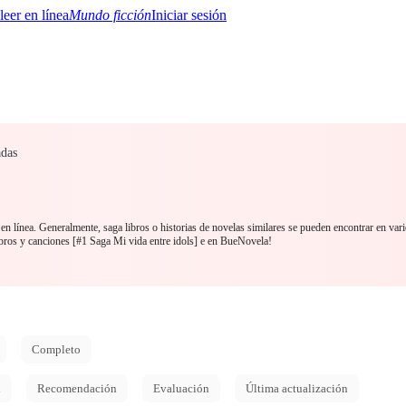
Mundo ficción
Iniciar sesión
adas
BTQ+
YA/TEEN
Paranormal
Misterio/Thriller
Oriental
Juegos
Historia
MM
en línea. Generalmente, saga libros o historias de novelas similares se pueden encontrar en vari
ros y canciones [#1 Saga Mi vida entre idols] e en BueNovela!
Completo
d
Recomendación
Evaluación
Última actualización