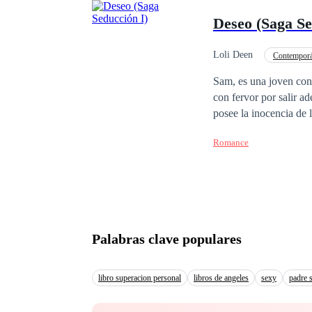
Deseo (Saga Se
Loli Deen
Contempor
Profesor
Diferen
Sam, es una joven conc
con fervor por salir a
posee la inocencia de la ju
encantador de 32 años
Romance
de la justicia sin igu
Manhattan le tiene preparada una grata sorpresa. U
todo cambie. El amor in
actores. ¿Pueden dos personas tan distintas encontrar un punto en común? ¿Podrá Sam complacer todos los
Palabras clave populares
libro superacion personal
libros de angeles
sexy
padre s