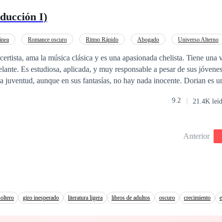
ducción I)
ánea
Romance oscuro
Ritmo Rápido
Abogado
Universo Alterno
cia de Edad
Desafío a las Expectativas
ertista, ama la música clásica y es una apasionada chelista. Tiene una 
delante. Es estudiosa, aplicada, y muy responsable a pesar de sus jóven
ventud, aunque en sus fantasías, no hay nada inocente. Dorian es un hombre
, un prestigioso abogado, educado, seguro de si mismo, con una vocaci
9.2
21.4K leí
al, que le trajo más de un problema con su familia. Acaba de volver de L
n simple café, en una cafetería local de Manhattan hará que
terrumpirá en sus vidas, y el deseo, la pasión y la perversión se harán 
Anterior
perversos deseos de Dorian? Descubre junto a ellos una nueva forma de amar
oltero
giro inesperado
literatura ligera
libros de adultos
oscuro
crecimiento
e