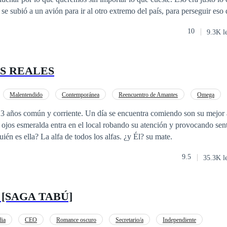
se subió a un avión para ir al otro extremo del país, para perseguir eso 
 imaginó jamás era que, junto con los logros de su naciente carrera com
10
9.3K l
 más, nuevas amistades, nuevos gustos, pero sobre todo, algo sobre lo
odo, ¿puede ir el amor de la
eos?
S REALES
Malentendido
Contemporánea
Reencuentro de Amantes
Omega
Romance oscuro
23 años común y corriente. Un día se encuentra comiendo son su mejo
 ojos esmeralda entra en el local robando su atención y provocando sen
ién es ella? La alfa de todos los alfas. ¿y Él? su mate.
9.5
35.3K l
 [SAGA TABÚ]
ia
CEO
Romance oscuro
Secretario/a
Independiente