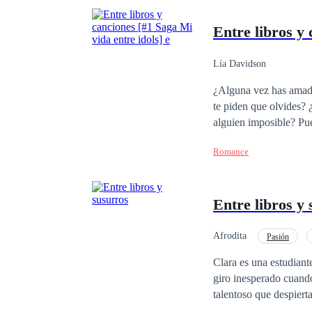
Entre libros y 
Lía Davidson
¿Alguna vez has amado
te piden que olvides?
alguien imposible? Pues te diré algo, esa es la rutina de una fan. ¿Pero que pasaría si un día tu sueño se hace
realidad? ¿O que ocurri
Romance
mejor renunciar a todo
Entre libros y
Afrodita
Pasión
Clara es una estudiant
giro inesperado cuando
talentoso que despiert
vez más atraída por s