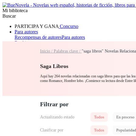
Mi biblioteca
Buscar
PARTICIPA Y GANA
Concurso
Para autores
Recompensas de autores
Para autores
Ranking
Navegar
Inicio /
Palabras clave /
"saga libros" Novelas Relacion
Novelas
Cuentos Cortos
Todos
Romance
Hombre lobo
Mafia
Sistema
Fantasía
Urbano
LG
Saga Libros
Aquí hay 264 novelas relacionadas con saga libros para que las lea 
como Romance, Hombre lobo. ¡Comience su lectura desde Entre lib
Filtrar por
Actualizando estado
Todos
En proceso
Clasificar por
Todos
Popularida