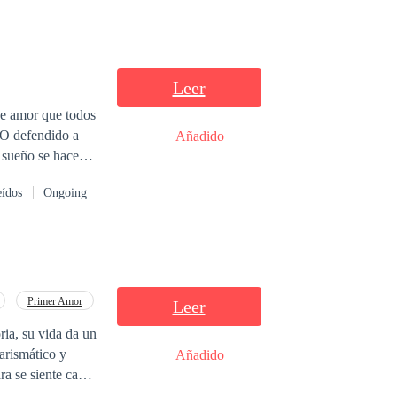
Leer
se amor que todos
¿O defendido a
Añadido
 Tal vez sería
eídos
Ongoing
Primer Amor
Leer
ria, su vida da un
arismático y
Añadido
ra se siente cada