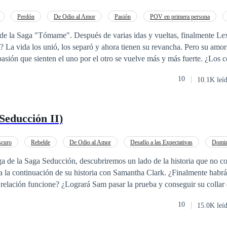
Perdón
De Odio al Amor
Pasión
POV en primera persona
és de varias idas y vueltas, finalmente Lexy y Dante
a más de
os los pormenores a los que se enfrentan? ¿Quién ganará el odio o el amor?
10
10.1K leí
parte de esta historia.
Seducción II)
scuro
Rebelde
De Odio al Amor
Desafío a las Expectativas
Domin
rimera persona
Diferencia de Edad
ga de la Saga Seducción, descubriremos un lado de la historia que no 
a la continuación de su historia con Samantha Clark. ¿Finalmente habrá
relación funcione? ¿Logrará Sam pasar la prueba y conseguir su collar 
ones y forma de vida de Dorian? El amor es un juego perverso, donde d
10
15.0K leí
 mutuamente para conseguir un propósito, la felicidad. ¿Puede el amor c