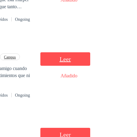
que tanto
o escritora
eídos
Ongoing
 que solamente
Campus
Leer
r amigo cuando
timientos que ni
Añadido
eídos
Ongoing
Leer