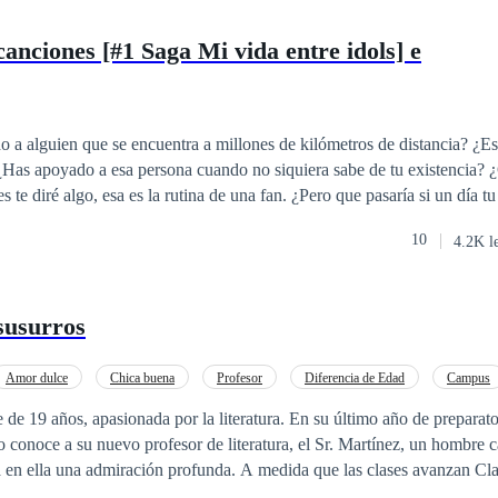
canciones [#1 Saga Mi vida entre idols] e
 a alguien que se encuentra a millones de kilómetros de distancia? ¿E
 ¿Has apoyado a esa persona cuando no siquiera sabe de tu existencia? 
ría si de repente aquel pilar donde te sostenía se derrumban te tus ojos?
10
4.2K l
.
 susurros
Amor dulce
Chica buena
Profesor
Diferencia de Edad
Campus
e de 19 años, apasionada por la literatura. En su último año de preparato
 conoce a su nuevo profesor de literatura, el Sr. Martínez, un hombre c
a en ella una admiración profunda. A medida que las clases avanzan Cla
u forma de enseñar y su manera de ver el mundo.