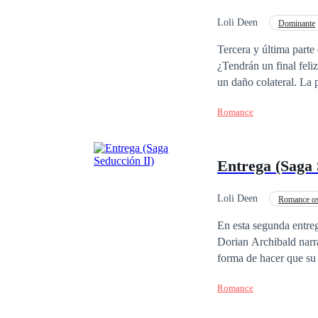
Loli Deen
Dominante
CEO
Rebelde
Tercera y última parte de la Saga "Tómame". Despu
¿Tendrán un final feliz? La vida los unió, los separó y ahora tienen su revancha. Pero su amor despiert
un daño colateral. La pasión que sienten el uno por el otro se vuelve más y más fuerte. ¿Los consumirá?
¿Conseguirán sobreponerse a tod
Romance
No te pierdas la última 
Entrega (Saga 
Loli Deen
Romance o
Pasión
POV en p
En esta segunda entre
Dorian Archibald narr
forma de hacer que su 
¿Aceptará las condici
Romance
diferentes se entregan
Deseo?