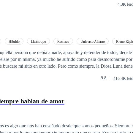
4.3K leí
Híbrido
Licántropo
Rechazo
Universo Alterno
Ritmo Rápi
Luna
Romance oscuro
quella persona que debía amarte, apoyarte y defender de todos, decide
velare por m misma, ya mucho he sufrido como para desmoronarme por 
que buscare mi sitio en otro lado. Pero como siempre, la Diosa Luna tiene
sta que deba volver. Volver con él.
9.8
416.4K leí
siempre hablan de amor
os es algo que nos han enseñado desde que somos pequeños. Siempre r
 lo que queremos sin importar lo que cueste. Eso era justo lo que Isla Harper