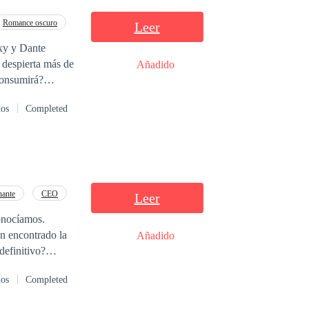
Romance oscuro
Leer
Añadido
dos
Completed
ante
CEO
Leer
conocíamos.
n encontrado la
Añadido
definitivo?
os personas
dos
Completed
onvivir con el